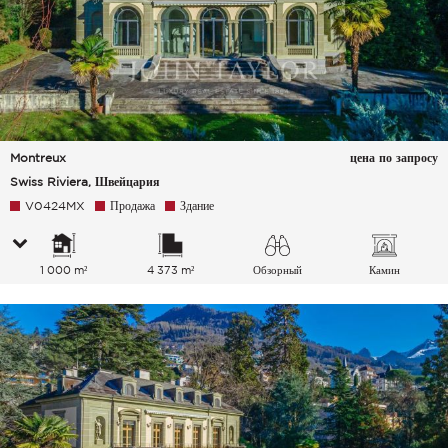
Montreux
цена по запросу
Swiss Riviera, Швейцария
V0424MX
Продажа
Здание
1 000 m²
4 373 m²
Обзорный
Камин
Озеро Город Горы