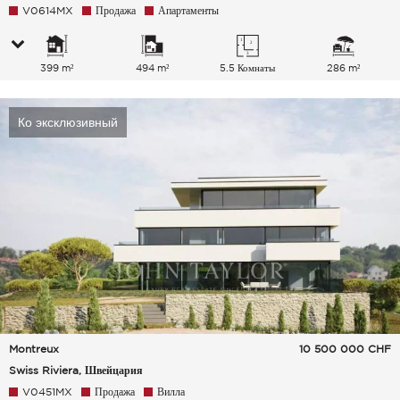
V0614MX
Продажа
Апартаменты
399 m²
494 m²
5.5 Комнаты
286 m²
Ко эксклюзивный
Montreux
10 500 000
CHF
Swiss Riviera, Швейцария
V0451MX
Продажа
Вилла