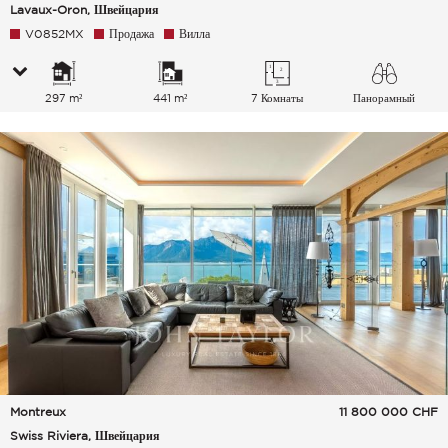
Lavaux-Oron, Швейцария
V0852MX
Продажа
Вилла
297 m²
441 m²
7 Комнаты
Панорамный
Озеро Горы
Montreux
11 800 000
CHF
Swiss Riviera, Швейцария