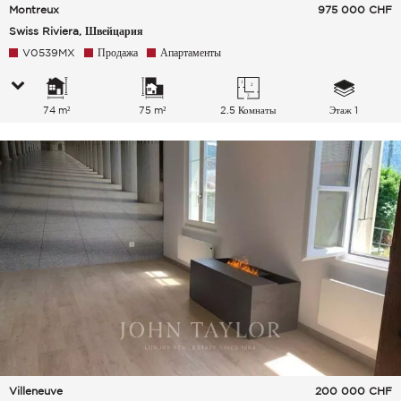
Montreux
975 000
CHF
Swiss Riviera, Швейцария
V0539MX
Продажа
Апартаменты
74 m²
75 m²
2.5 Комнаты
Этаж 1
Villeneuve
200 000
CHF