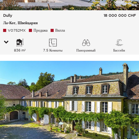
Dully
18 000 000
CHF
Ла-Кот, Швейцария
V0752MX
Продажа
Вилла
836 m²
7.5 Комнаты
Панорамный
Бассейн
Озеро Горы