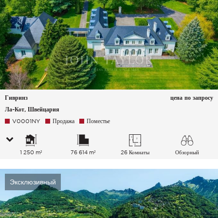
Гивринз
цена по запросу
Ла-Кот, Швейцария
V0001NY
Продажа
Поместье
1 250 m²
76 614 m²
26 Комнаты
Обзорный
Озеро Горы
Эксклюзивный