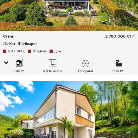
Crans
2 780 000
CHF
Ла-Кот, Швейцария
V0719MX
Продажа
Дом
240 m²
6.5 Комнаты
Обзорный
690 m²
Озеро Горы