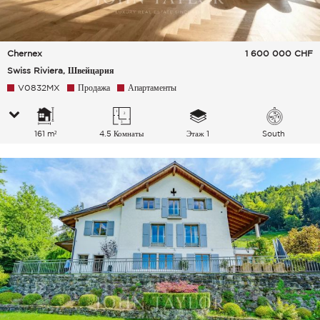
Chernex
1 600 000
CHF
Swiss Riviera, Швейцария
V0832MX
Продажа
Апартаменты
161 m²
4.5 Комнаты
Этаж 1
South