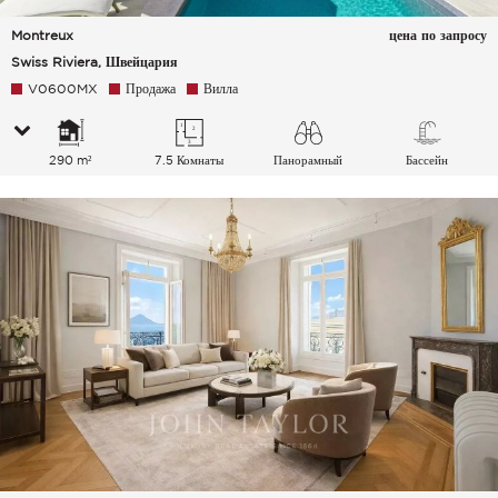
Montreux
цена по запросу
Swiss Riviera, Швейцария
V0600MX
Продажа
Вилла
290 m²
7.5 Комнаты
Панорамный
Бассейн
Озеро Сельская
местность Горы