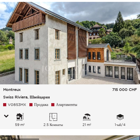
Montreux
715 000
CHF
Swiss Riviera, Швейцария
V0853MX
Продажа
Апартаменты
59 m²
2.5 Комнаты
21 m²
1-ый/4