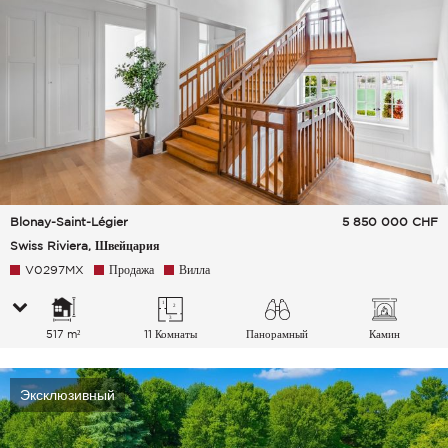
Blonay-Saint-Légier
5 850 000
CHF
Swiss Riviera, Швейцария
V0297MX
Продажа
Вилла
517 m²
11 Комнаты
Панорамный
Камин
Эксклюзивный