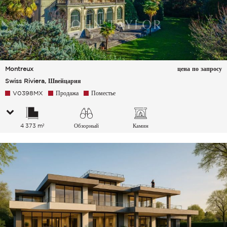
Montreux
цена по запросу
Swiss Riviera, Швейцария
V0398MX
Продажа
Поместье
4 373 m²
Обзорный
Камин
Озеро Город Горы