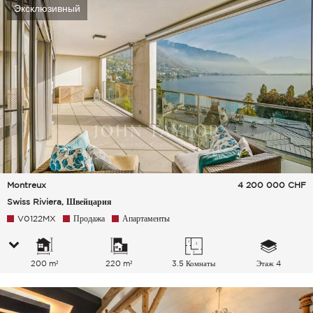
Эксклюзивный
Montreux
4 200 000
CHF
Swiss Riviera, Швейцария
V0122MX
Продажа
Апартаменты
200 m²
220 m²
3.5 Комнаты
Этаж 4