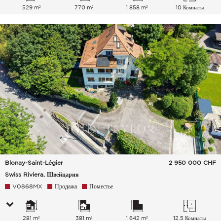
529 m²
770 m²
1 858 m²
10 Комнаты
Blonay-Saint-Légier
2 950 000
CHF
Swiss Riviera, Швейцария
V0868MX
Продажа
Поместье
281 m²
381 m²
1 642 m²
12.5 Комнаты