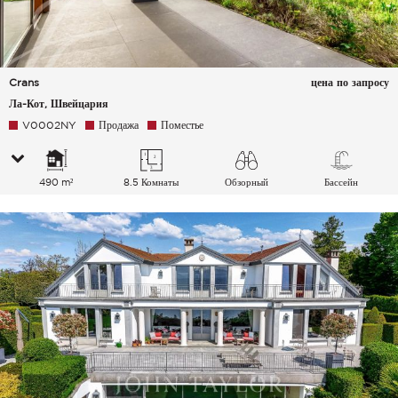
Crans
цена по запросу
Ла-Кот, Швейцария
V0002NY
Продажа
Поместье
490 m²
8.5 Комнаты
Обзорный
Бассейн
Озеро Горы