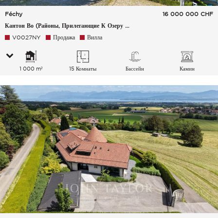
Féchy
16 000 000
CHF
Кантон Во (Районы, Прилегающие К Озеру Леман), Швейцария
V0027NY
Продажа
Вилла
1 000 m²
15 Комнаты
Бассейн
Камин