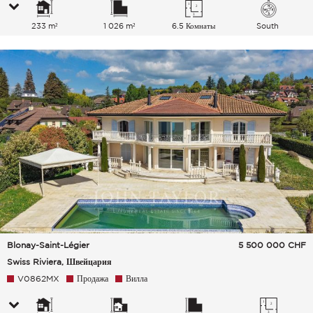
233 m²
1 026 m²
6.5 Комнаты
South
Blonay-Saint-Légier
5 500 000
CHF
Swiss Riviera, Швейцария
V0862MX
Продажа
Вилла