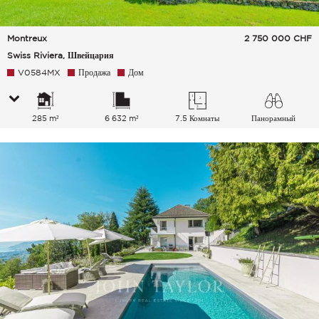
Montreux
2 750 000
CHF
Swiss Riviera, Швейцария
V0584MX
Продажа
Дом
285 m²
6 632 m²
7.5 Комнаты
Панорамный
Озеро Сельская
местность Город Горы