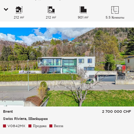
212 m²
212 m²
901 m²
5.5 Комнаты
Brent
2 700 000
CHF
Swiss Riviera, Швейцария
V0842MX
Продажа
Вилла