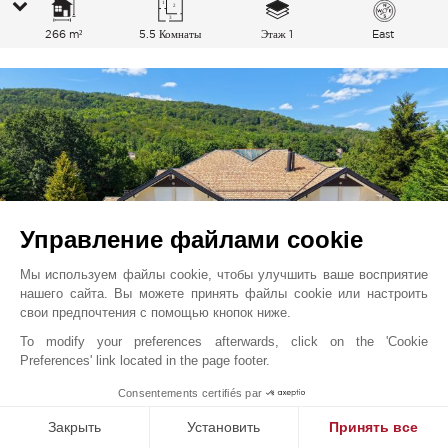
266 m²
5.5 Комнаты
Этаж 1
East
Управление файлами cookie
Мы используем файлы cookie, чтобы улучшить ваше восприятие
нашего сайта. Вы можете принять файлы cookie или настроить
свои предпочтения с помощью кнопок ниже.
To modify your preferences afterwards, click on the 'Cookie
Гивринз
5 950 000
CHF
Preferences' link located in the page footer.
Ла-Кот, Швейцария
1
Consentements certifiés par
V0866MX
Продажа
Поместье
Закрыть
Установить
Принять все