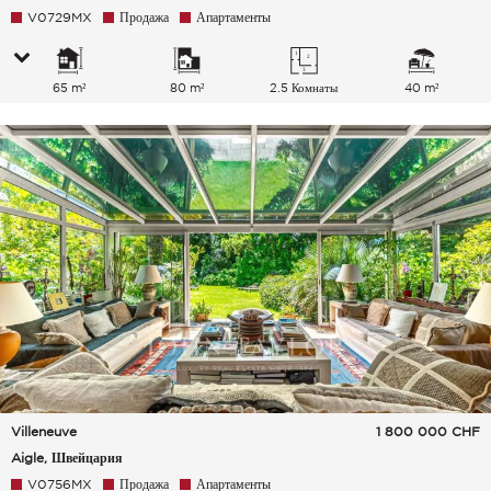
V0729MX
Продажа
Апартаменты
65 m²
80 m²
2.5 Комнаты
40 m²
Villeneuve
1 800 000
CHF
Aigle, Швейцария
V0756MX
Продажа
Апартаменты