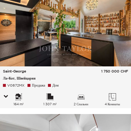
Saint-George
1 750 000
CHF
Ла-Кот, Швейцария
V0872MX
Продажа
Дом
164 m²
1 307 m²
2 Спальни
4 Комнаты