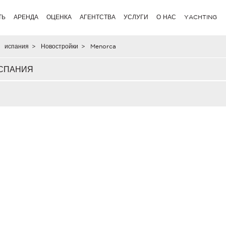
ТЬ
АРЕНДА
ОЦЕНКА
АГЕНТСТВА
УСЛУГИ
О НАС
YACHTING
испания
>
Новостройки
>
Menorca
ИСПАНИЯ