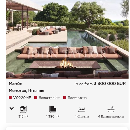
Mahón
3 300 000
EUR
Price from
Menorca, Испания
V0229ME
Новостройки
Поставлено
315 m²
1 380 m²
4 Спальни
4 Ванные комнаты