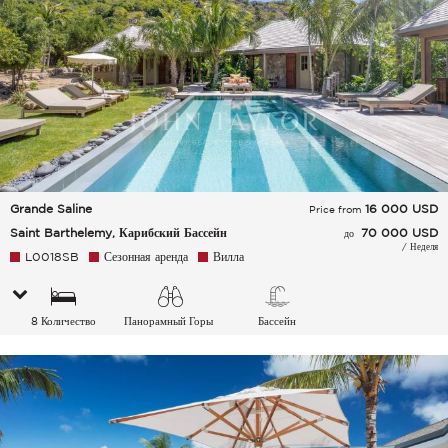
Grande Saline
16 000
USD
Price from
Saint Barthelemy, Карибский Бассейн
70 000 USD
до
/ Неделя
L0018SB
Сезонная аренда
Вилла
8 Количество
Панорамный Горы
Бассейн
спальных мест