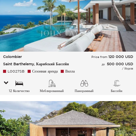
Colombier
120 000
USD
Price from
Saint Barthelemy, Карибский Бассейн
500 000 USD
до
/ Неделя
L0027SB
Сезонная аренда
Вилла
12 Количество
Меблированный
Панорамный
Бассейн
спальных мест