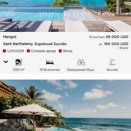
Marigot
29 000
USD
Price from
Saint Barthelemy, Карибский Бассейн
160 000 USD
до
/ Неделя
L0042SB
Сезонная аренда
Вилла
300 m²
10 Количество
Панорамный Море
Бассейн
спальных мест