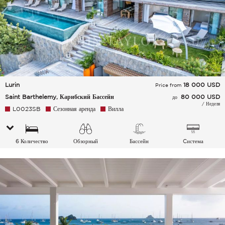
Lurin
18 000
USD
Price from
Saint Barthelemy, Карибский Бассейн
80 000 USD
до
/ Неделя
L0023SB
Сезонная аренда
Вилла
6 Количество
Обзорный
Бассейн
Cистема
спальных мест
кондиционирования
воздуха