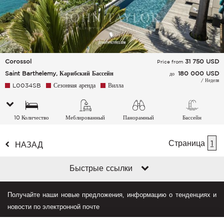
Corossol
31 750
USD
Price from
Saint Barthelemy, Карибский Бассейн
180 000 USD
до
/ Неделя
L0034SB
Сезонная аренда
Вилла
10 Количество
Меблированный
Панорамный
Бассейн
спальных мест
Страница
1
НАЗАД
Быстрые ссылки
Получайте наши новые предложения, информацию о тенденциях и
новости по электронной почте