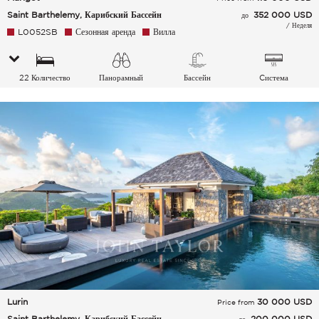
Saint Barthelemy, Карибский Бассейн
352 000 USD
до
/ Неделя
L0052SB
Сезонная аренда
Вилла
22 Количество
Панорамный
Бассейн
Cистема
спальных мест
кондиционирования
воздуха
Lurin
30 000
USD
Price from
Saint Barthelemy, Карибский Бассейн
200 000 USD
до