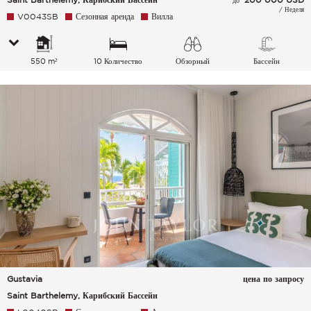
/ Неделя
V0043SB
Сезонная аренда
Вилла
550 m²
10 Количество
Обзорный
Бассейн
спальных мест
Gustavia
цена по запросу
Saint Barthelemy, Карибский Бассейн