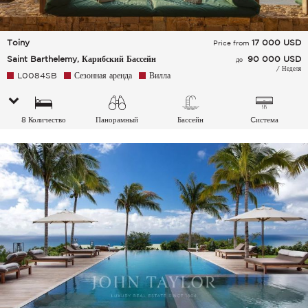
Toiny
17 000
USD
Price from
Saint Barthelemy, Карибский Бассейн
90 000 USD
до
/ Неделя
L0084SB
Сезонная аренда
Вилла
8 Количество
Панорамный
Бассейн
Cистема
спальных мест
кондиционирования
воздуха