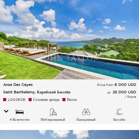
воздуха
Anse Des Cayes
6 000
USD
Price from
Saint Barthelemy, Карибский Бассейн
25 000 USD
до
/ Неделя
L0026SB
Сезонная аренда
Вилла
4 Количество
Меблированный
Панорамный
Бассейн
спальных мест