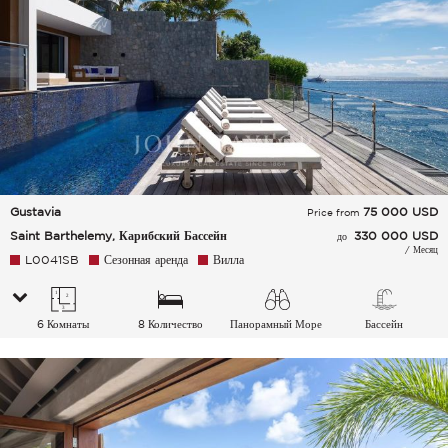
Gustavia
75 000
USD
Price from
Saint Barthelemy, Карибский Бассейн
330 000 USD
до
/ Месяц
L0041SB
Сезонная аренда
Вилла
6 Комнаты
8 Количество
Панорамный Море
Бассейн
спальных мест