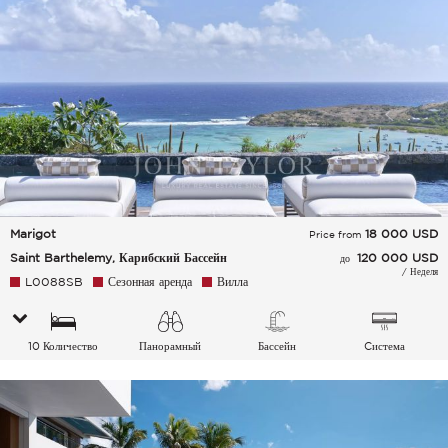
Marigot
18 000
USD
Price from
Saint Barthelemy, Карибский Бассейн
120 000 USD
до
/ Неделя
L0088SB
Сезонная аренда
Вилла
10 Количество
Панорамный
Бассейн
Cистема
спальных мест
Плавательный
кондиционирования
бассейн Море
воздуха