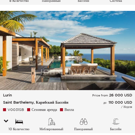
8 Количество
Панорамный
Бассейн
Cистема
спальных мест
кондиционирования
воздуха
Lurin
26 000
USD
Price from
Saint Barthelemy, Карибский Бассейн
110 000 USD
до
/ Неделя
V0031SB
Сезонная аренда
Вилла
10 Количество
Меблированный
Панорамный
Бассейн