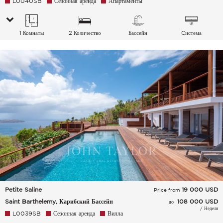
L0040SB
Сезонная аренда
Апартаменты
1 Комнаты
2 Количество
Бассейн
Cистема
спальных мест
кондиционирования
воздуха
Petite Saline
19 000
USD
Price from
Saint Barthelemy, Карибский Бассейн
108 000 USD
до
/ Неделя
L0039SB
Сезонная аренда
Вилла