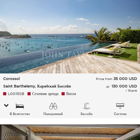
Corossol
35 000
USD
Price from
Saint Barthelemy, Карибский Бассейн
130 000 USD
до
/ Неделя
L0015SB
Сезонная аренда
Вилла
8 Количество
Панорамный
Бассейн
Cистема
спальных мест
кондиционирования
воздуха