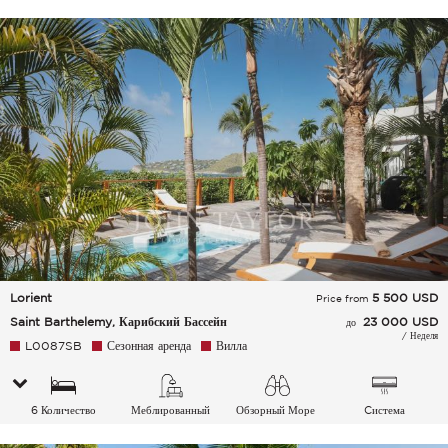
спальных мест
Lorient
5 500
USD
Price from
Saint Barthelemy, Карибский Бассейн
23 000 USD
до
/ Неделя
L0087SB
Сезонная аренда
Вилла
6 Количество
Меблированный
Обзорный Море
Cистема
спальных мест
кондиционирования