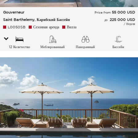
Gouverneur
55 000
USD
Price from
Saint Barthelemy, Карибский Бассейн
225 000 USD
до
/ Неделя
L0050SB
Сезонная аренда
Вилла
12 Количество
Меблированный
Панорамный
Бассейн
спальных мест