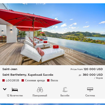
спальных мест
Saint-Jean
120 000
USD
Price from
Saint Barthelemy, Карибский Бассейн
360 000 USD
до
/ Неделя
L0028SB
Сезонная аренда
Вилла
12 Количество
Панорамный
Бассейн
Cистема
спальных мест
кондиционирования