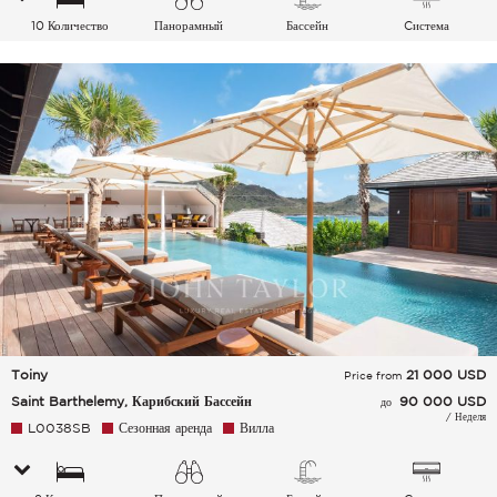
10 Количество
Панорамный
Бассейн
Cистема
спальных мест
кондиционирования
воздуха
Toiny
21 000
USD
Price from
Saint Barthelemy, Карибский Бассейн
90 000 USD
до
/ Неделя
L0038SB
Сезонная аренда
Вилла