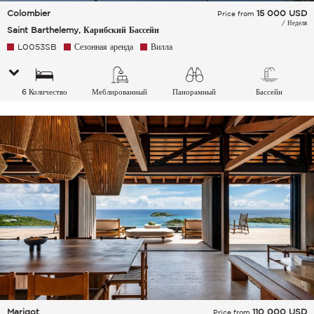
Colombier
15 000
USD
Price from
/ Неделя
Saint Barthelemy, Карибский Бассейн
L0053SB
Сезонная аренда
Вилла
6 Количество
Меблированный
Панорамный
Бассейн
спальных мест
Marigot
110 000
USD
Price from