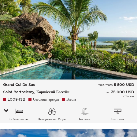
воздуха
Grand Cul De Sac
5 500
USD
Price from
Saint Barthelemy, Карибский Бассейн
35 000 USD
до
/ Неделя
L0094SB
Сезонная аренда
Вилла
6 Количество
Панорамный Море
Бассейн
Cистема
спальных мест
кондиционирования
воздуха