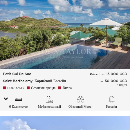
Petit Cul De Sac
13 000
USD
Price from
Saint Barthelemy, Карибский Бассейн
50 000 USD
до
/ Неделя
L0097SB
Сезонная аренда
Вилла
6 Количество
Меблированный
Обзорный Море
Бассейн
спальных мест