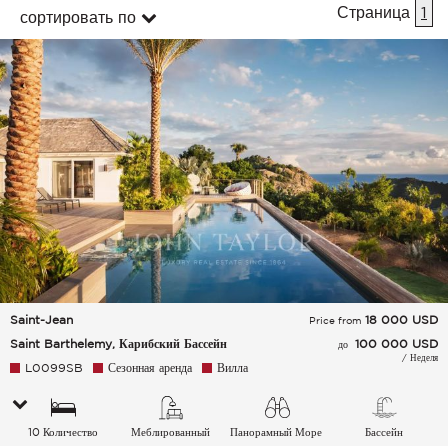
Страница
1
сортировать по
Saint-Jean
18 000
USD
Price from
Saint Barthelemy, Карибский Бассейн
100 000 USD
до
/ Неделя
L0099SB
Сезонная аренда
Вилла
10 Количество
Меблированный
Панорамный Море
Бассейн