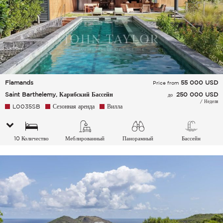
Flamands
55 000
USD
Price from
Saint Barthelemy, Карибский Бассейн
250 000 USD
до
/ Неделя
L0035SB
Сезонная аренда
Вилла
10 Количество
Меблированный
Панорамный
Бассейн
спальных мест