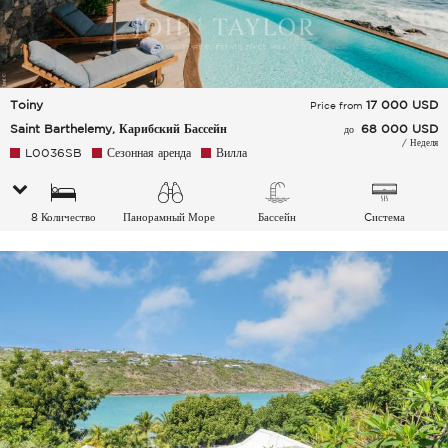
Toiny
17 000
USD
Price from
Saint Barthelemy, Карибский Бассейн
68 000 USD
до
/ Неделя
L0036SB
Сезонная аренда
Вилла
8 Количество
Панорамный Море
Бассейн
Cистема
спальных мест
кондиционирования
воздуха