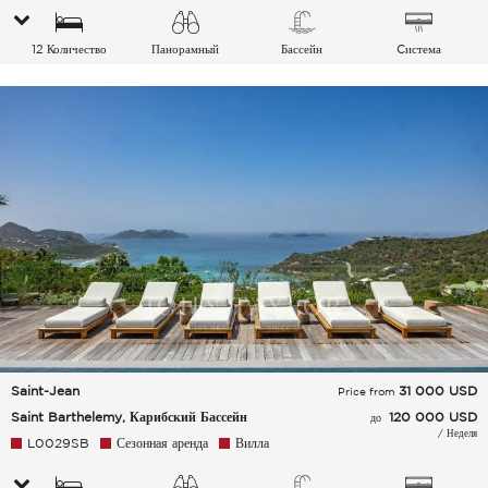
12 Количество
Панорамный
Бассейн
Cистема
спальных мест
кондиционирования
воздуха
Saint-Jean
31 000
USD
Price from
Saint Barthelemy, Карибский Бассейн
120 000 USD
до
/ Неделя
L0029SB
Сезонная аренда
Вилла