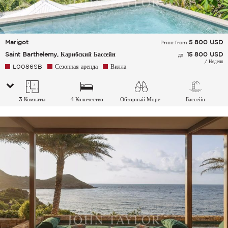
Marigot
5 800
USD
Price from
Saint Barthelemy, Карибский Бассейн
15 800 USD
до
/ Неделя
L0086SB
Сезонная аренда
Вилла
3 Комнаты
4 Количество
Обзорный Море
Бассейн
спальных мест