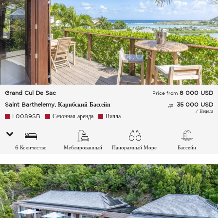
Grand Cul De Sac
8 000
USD
Price from
Saint Barthelemy, Карибский Бассейн
35 000 USD
до
/ Неделя
L0089SB
Сезонная аренда
Вилла
6 Количество
Меблированный
Панорамный Море
Бассейн
спальных мест