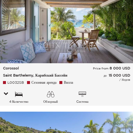
Corossol
8 000
USD
Price from
Saint Barthelemy, Карибский Бассейн
15 000 USD
до
/ Неделя
L0032SB
Сезонная аренда
Вилла
4 Количество
Обзорный
Cистема
спальных мест
кондиционирования
воздуха