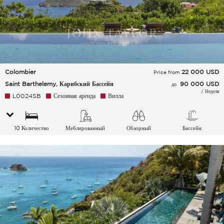
Colombier
22 000
USD
Price from
Saint Barthelemy, Карибский Бассейн
90 000 USD
до
/ Неделя
L0024SB
Сезонная аренда
Вилла
10 Количество
Меблированный
Обзорный
Бассейн
спальных мест