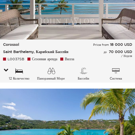
Corossol
18 000
USD
Price from
Saint Barthelemy, Карибский Бассейн
70 000 USD
до
/ Неделя
L0037SB
Сезонная аренда
Вилла
12 Количество
Панорамный Море
Бассейн
Cистема
спальных мест
кондиционирования
воздуха