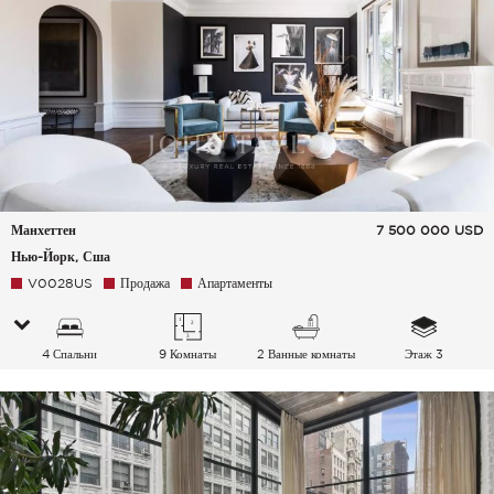
Манхеттен
7 500 000
USD
Нью-Йорк, Сша
V0028US
Продажа
Апартаменты
4 Спальни
9 Комнаты
2 Ванные комнаты
Этаж 3