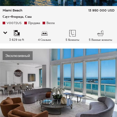
Miami Beach
13 950 000
USD
Саут-Флорида, Сша
V0072US
Продажа
Вилла
3 629 sq ft
4 Спальни
5 Комнаты
5 Ванные комнаты
Эксклюзивный