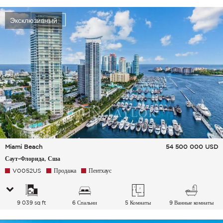
Эксклюзивный
Miami Beach
54 500 000
USD
Саут-Флорида, Сша
V0052US
Продажа
Пентхаус
9 039 sq ft
6 Спальни
5 Комнаты
9 Ванные комнаты