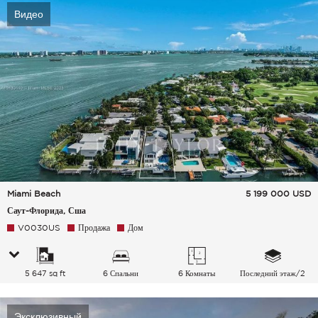
Видео
Miami Beach
5 199 000
USD
Саут-Флорида, Сша
V0030US
Продажа
Дом
5 647 sq ft
6 Спальни
6 Комнаты
Последний этаж/2
Эксклюзивный