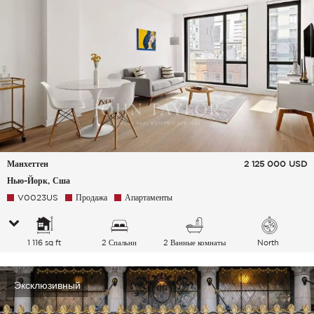
Манхеттен
2 125 000
USD
Нью-Йорк, Сша
V0023US
Продажа
Апартаменты
1 116 sq ft
2 Спальни
2 Ванные комнаты
North
Эксклюзивный