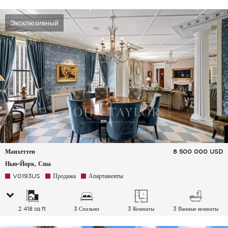
Эксклюзивный
Манхеттен
8 500 000
USD
Нью-Йорк, Сша
V0193US
Продажа
Апартаменты
2 418 sq ft
3 Спальни
3 Комнаты
3 Ванные комнаты