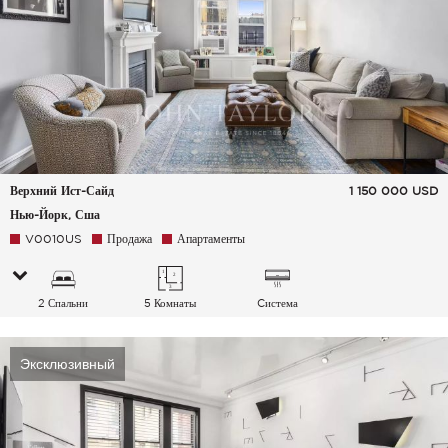
Верхний Ист-Сайд
1 150 000
USD
Нью-Йорк, Сша
V0010US
Продажа
Апартаменты
2 Спальни
5 Комнаты
Cистема
кондиционирования
воздуха
Эксклюзивный