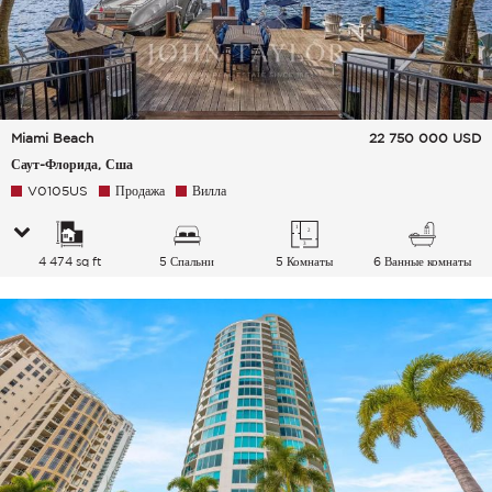
Miami Beach
22 750 000
USD
Саут-Флорида, Сша
V0105US
Продажа
Вилла
4 474 sq ft
5 Спальни
5 Комнаты
6 Ванные комнаты