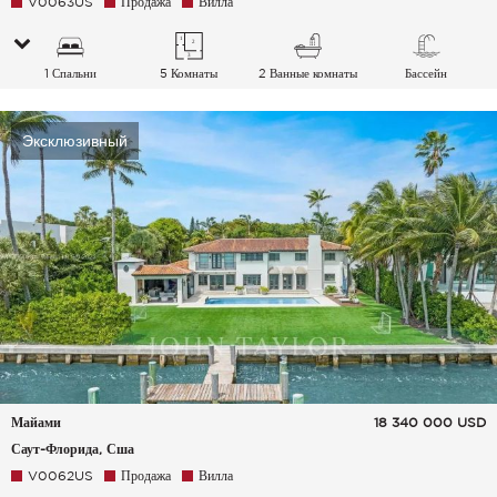
V0063US
Продажа
Вилла
1 Спальни
5 Комнаты
2 Ванные комнаты
Бассейн
Эксклюзивный
Майами
18 340 000
USD
Саут-Флорида, Сша
V0062US
Продажа
Вилла