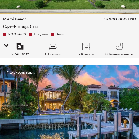
Miami Beach
13 900 000
USD
Саут-Флорида, Сша
V0074US
Продажа
Вилла
6 746 sq ft
6 Спальни
5 Комнаты
8 Ванные комнаты
Эксклюзивный