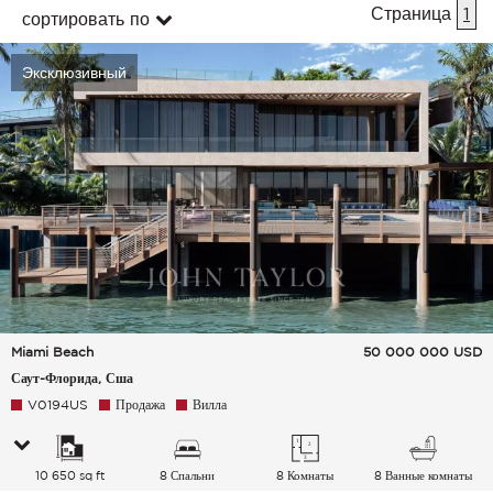
Страница
1
сортировать по
Эксклюзивный
Miami Beach
50 000 000
USD
Саут-Флорида, Сша
V0194US
Продажа
Вилла
10 650 sq ft
8 Спальни
8 Комнаты
8 Ванные комнаты