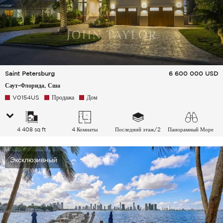
Saint Petersburg
6 600 000
USD
Саут-Флорида, Сша
V0154US
Продажа
Дом
4 408 sq ft
4 Комнаты
Последний этаж/2
Панорамный Море
Эксклюзивный