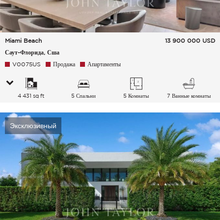
Miami Beach
13 900 000
USD
Саут-Флорида, Сша
V0075US
Продажа
Апартаменты
4 431 sq ft
5 Спальни
5 Комнаты
7 Ванные комнаты
Эксклюзивный