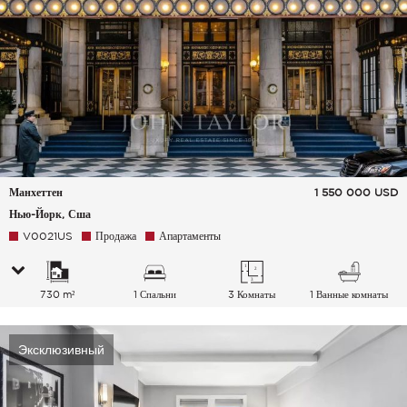
Манхеттен
1 550 000
USD
Нью-Йорк, Сша
V0021US
Продажа
Апартаменты
730 m²
1 Спальни
3 Комнаты
1 Ванные комнаты
Эксклюзивный