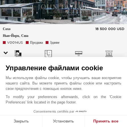
Сохо
18 500 000
USD
Нью-Йорк, Сша
V0014US
Продажа
Здание
960 m²
14 Комнаты
Cистема
Камин
Управление файлами cookie
кондиционирования
воздуха
Эксклюзивный
Мы используем файлы cookie, чтобы улучшить ваше восприятие
нашего сайта. Вы можете принять файлы cookie или настроить
свои предпочтения с помощью кнопок ниже.
To modify your preferences afterwards, click on the 'Cookie
Preferences' link located in the page footer.
1
Consentements certifiés par
Закрыть
Установить
Принять все