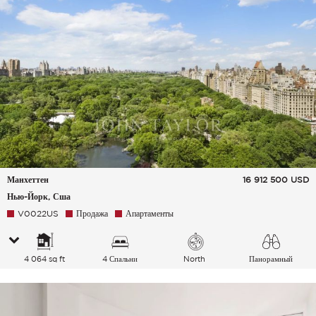
Манхеттен
16 912 500
USD
Нью-Йорк, Сша
V0022US
Продажа
Апартаменты
4 064 sq ft
4 Спальни
North
Панорамный