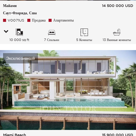
Майами
14 500 000
USD
Саут-Флорида, Сша
V0071US
Продажа
Апартаменты
10 000 sq ft
7 Спальни
5 Комнаты
13 Ванные комнаты
Эксклюзивный
Miami Beach
15 900 000
USD