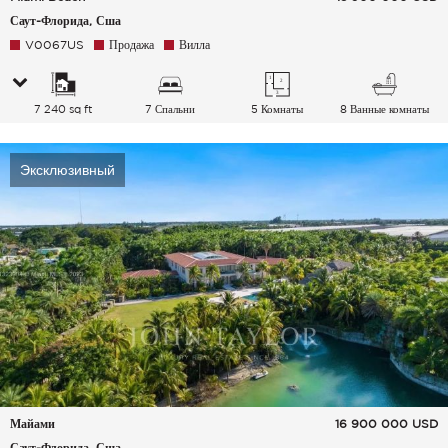
Саут-Флорида, Сша
V0067US
Продажа
Вилла
7 240 sq ft
7 Спальни
5 Комнаты
8 Ванные комнаты
Эксклюзивный
Майами
16 900 000
USD
Саут-Флорида, Сша