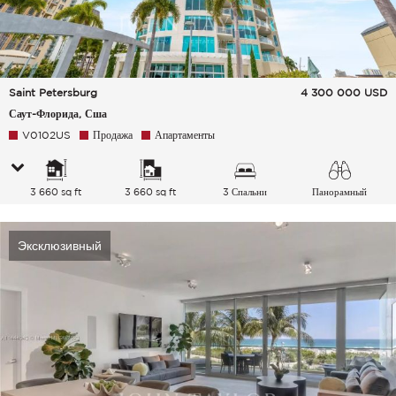
Saint Petersburg
4 300 000
USD
Саут-Флорида, Сша
V0102US
Продажа
Апартаменты
3 660 sq ft
3 660 sq ft
3 Спальни
Панорамный
Город Море
Эксклюзивный