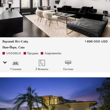
Верхний Ист-Сайд
1 695 000
USD
Нью-Йорк, Сша
V0008US
Продажа
Апартаменты
1 Спальни
3 Комнаты
Cистема
кондиционирования
воздуха