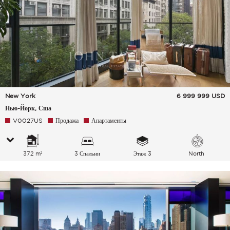
New York
6 999 999
USD
Нью-Йорк, Сша
V0027US
Продажа
Апартаменты
372 m²
3 Спальни
Этаж 3
North