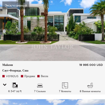
Эксклюзивный
Майами
19 995 000
USD
Саут-Флорида, Сша
V0192US
Продажа
Вилла
6 347 sq ft
7 Спальни
7 Комнаты
8 Ванные комнаты