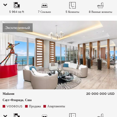
5 964 sq ft
7 Спальни
5 Комнаты
8 Ванные комнаты
Эксклюзивный
Майами
20 000 000
USD
Саут-Флорида, Сша
V0060US
Продажа
Апартаменты