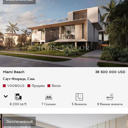
Miami Beach
38 500 000
USD
Саут-Флорида, Сша
V0080US
Продажа
Вилла
8 200 sq ft
7 Спальни
5 Комнаты
9 Ванные комнаты
Эксклюзивный