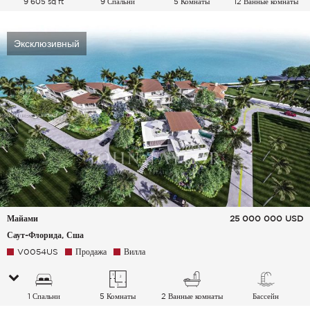
9 605 sq ft
9 Спальни
5 Комнаты
12 Ванные комнаты
Эксклюзивный
Майами
25 000 000
USD
Саут-Флорида, Сша
V0054US
Продажа
Вилла
1 Спальни
5 Комнаты
2 Ванные комнаты
Бассейн