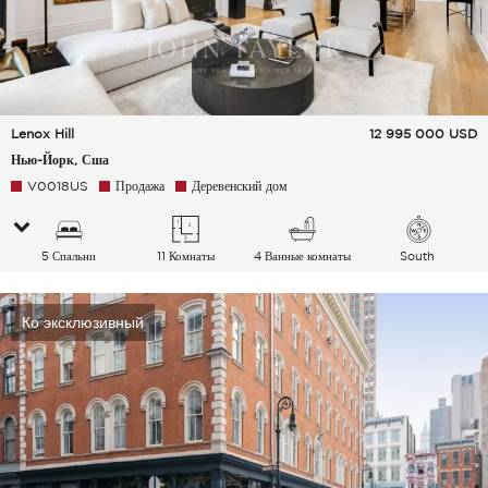
Lenox Hill
12 995 000
USD
Нью-Йорк, Сша
V0018US
Продажа
Деревенский дом
5 Спальни
11 Комнаты
4 Ванные комнаты
South
Ко эксклюзивный