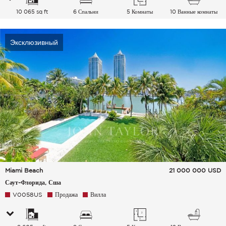
10 065 sq ft
6 Спальни
5 Комнаты
10 Ванные комнаты
Эксклюзивный
Miami Beach
21 000 000
USD
Саут-Флорида, Сша
V0058US
Продажа
Вилла