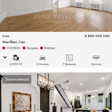
Сохо
6 900 000
USD
Нью-Йорк, Сша
V0019US
Продажа
Пентхаус
4 000 m²
2 Спальни
7 Комнаты
Cистема
кондиционирования
воздуха
Эксклюзивный