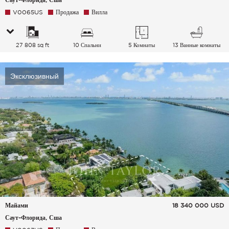
V0065US
Продажа
Вилла
27 808 sq ft
10 Спальни
5 Комнаты
13 Ванные комнаты
Эксклюзивный
Майами
18 340 000
USD
Саут-Флорида, Сша