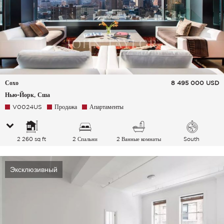
Сохо
8 495 000
USD
Нью-Йорк, Сша
V0024US
Продажа
Апартаменты
2 260 sq ft
2 Спальни
2 Ванные комнаты
South
Эксклюзивный