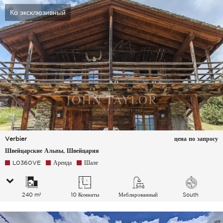
Ко эксклюзивный
Verbier
цена по запросу
Швейцарские Альпы, Швейцария
L0360VE
Аренда
Шале
240 m²
10 Комнаты
Меблированный
South