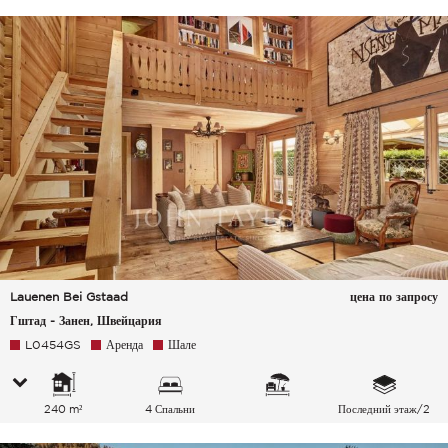
Lauenen Bei Gstaad
цена по запросу
Гштад - Занен, Швейцария
L0454GS
Аренда
Шале
240 m²
4 Спальни
Последний этаж/2