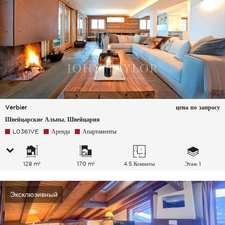
Verbier
цена по запросу
Швейцарские Альпы, Швейцария
L0361VE
Аренда
Апартаменты
128 m²
170 m²
4.5 Комнаты
Этаж 1
Эксклюзивный