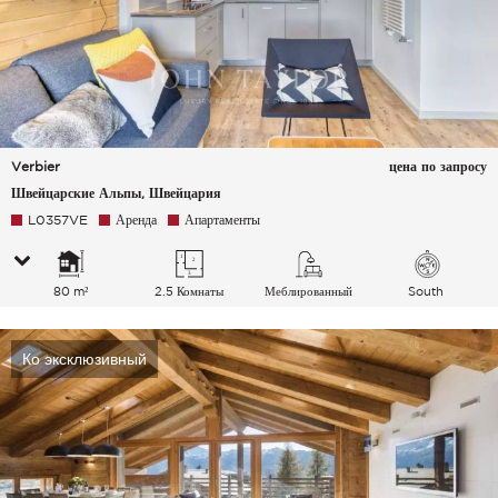
Verbier
цена по запросу
Швейцарские Альпы, Швейцария
L0357VE
Аренда
Апартаменты
80 m²
2.5 Комнаты
Меблированный
South
Ко эксклюзивный