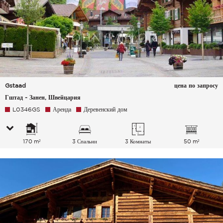
Gstaad
цена по запросу
Гштад - Занен, Швейцария
L0346GS
Аренда
Деревенский дом
170 m²
3 Спальни
3 Комнаты
50 m²