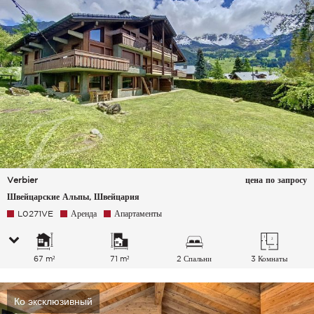
Verbier
цена по запросу
Швейцарские Альпы, Швейцария
L0271VE
Аренда
Апартаменты
67 m²
71 m²
2 Спальни
3 Комнаты
Ко эксклюзивный