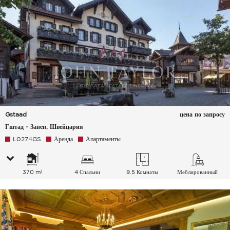
Gstaad
цена по запросу
Гштад - Занен, Швейцария
L0274GS
Аренда
Апартаменты
370 m²
4 Спальни
9.5 Комнаты
Меблированный