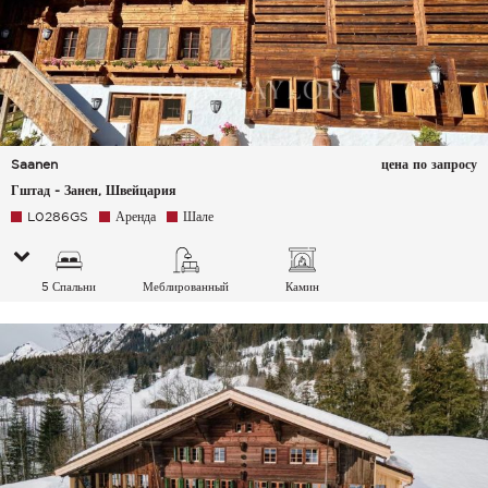
Saanen
цена по запросу
Гштад - Занен, Швейцария
L0286GS
Аренда
Шале
5 Спальни
Меблированный
Камин