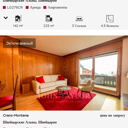
Швейцарские Альпы, Швейцария
L0275CR
Аренда
Апартаменты
142 m²
225 m²
3 Спальни
4.5 Комнаты
Эксклюзивный
Crans-Montana
цена по запросу
Швейцарские Альпы, Швейцария