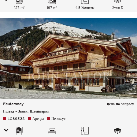
127 m²
197 m²
4.5 Комнаты
Этаж 3
Feutersoey
цена по запросу
Гштад - Занен, Швейцария
L0895GS
Аренда
Пентхаус