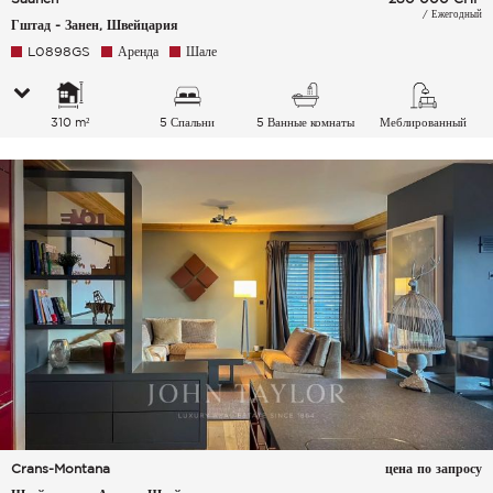
/ Ежегодный
Гштад - Занен, Швейцария
L0898GS
Аренда
Шале
310 m²
5 Спальни
5 Ванные комнаты
Меблированный
Crans-Montana
цена по запросу