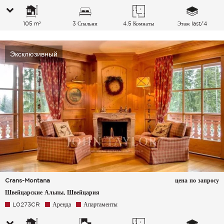
105 m²
3 Спальни
4.5 Комнаты
Этаж last/4
Эксклюзивный
Crans-Montana
цена по запросу
Швейцарские Альпы, Швейцария
L0273CR
Аренда
Апартаменты