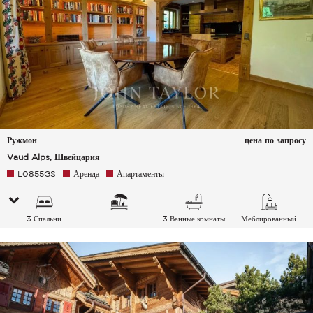
Ружмон
цена по запросу
Vaud Alps, Швейцария
L0855GS
Аренда
Апартаменты
3 Спальни
3 Ванные комнаты
Меблированный