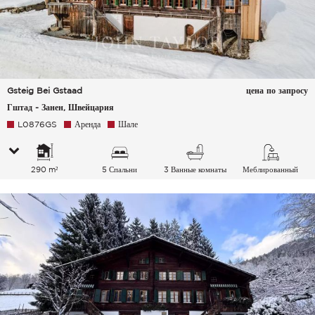
Gsteig Bei Gstaad
цена по запросу
Гштад - Занен, Швейцария
L0876GS
Аренда
Шале
290 m²
5 Спальни
3 Ванные комнаты
Меблированный