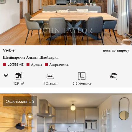
Verbier
цена по запросу
Швейцарские Альпы, Швейцария
L0358VE
Аренда
Апартаменты
129 m²
4 Спальни
5.5 Комнаты
Эксклюзивный