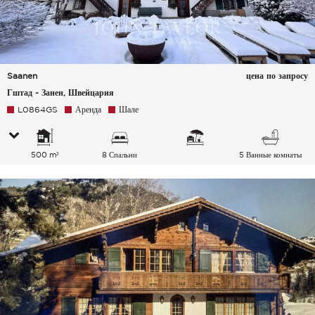
Saanen
цена по запросу
Гштад - Занен, Швейцария
L0864GS
Аренда
Шале
500 m²
8 Спальни
5 Ванные комнаты