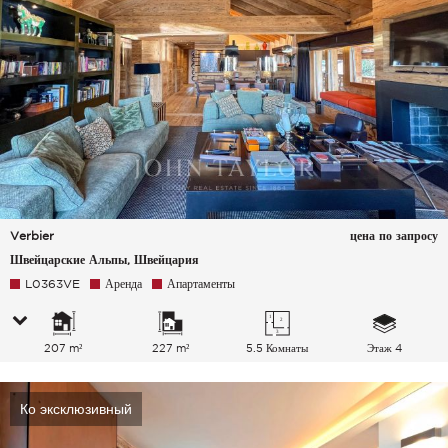
Verbier
цена по запросу
Швейцарские Альпы, Швейцария
L0363VE
Аренда
Апартаменты
207 m²
227 m²
5.5 Комнаты
Этаж 4
Ко эксклюзивный