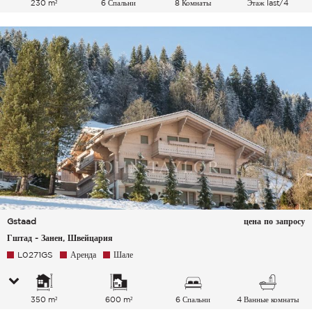
230 m²
6 Спальни
8 Комнаты
Этаж last/4
Gstaad
цена по запросу
Гштад - Занен, Швейцария
L0271GS
Аренда
Шале
350 m²
600 m²
6 Спальни
4 Ванные комнаты