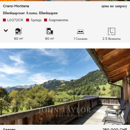
Crans-Montana
цена по запросу
Швейцарские Альпы, Швейцария
L0272CR
Аренда
Апартаменты
90 m²
90 m²
1 Спальни
2.5 Комнаты
Saanen
280 000
CHF