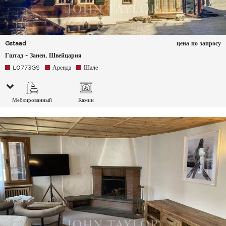
Gstaad
цена по запросу
Гштад - Занен, Швейцария
L0773GS
Аренда
Шале
Меблированный
Камин