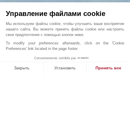
Управление файлами cookie
Мы используем файлы cookie, чтобы улучшить ваше восприятие
нашего сайта. Вы можете принять файлы cookie или настроить
свои предпочтения с помощью кнопок ниже.
To modify your preferences afterwards, click on the 'Cookie
Preferences' link located in the page footer.
Сейчас или никогда! ...
1
Consentements certifiés par
John Taylor Crans-Montana - V0285CR
Закрыть
Установить
Принять все
Платформа управления согласием: настройте свои параме
Axeptio consent
Наша платформа позволяет вам настраивать параметры ко
НАШИ УСПЕХИ
ПРОДАНО
П
кт