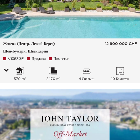
Женева (Центр, Левый Берег)
12 900 000
CHF
Шен-Бужери, Швейцария
V1353GE
Продажа
Поместье
570 m²
2 170 m²
4 Спальни
10 Комнаты