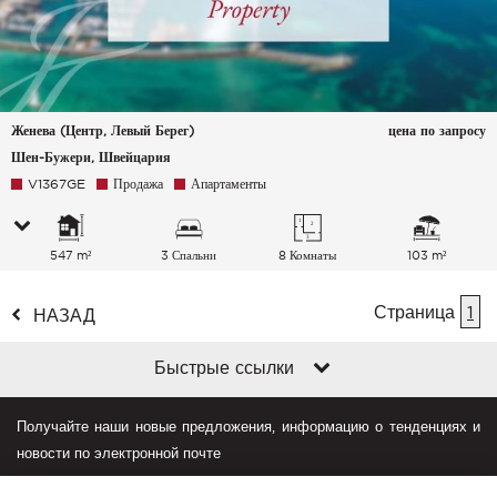
Женева (Центр, Левый Берег)
цена по запросу
Шен-Бужери, Швейцария
V1367GE
Продажа
Апартаменты
547 m²
3 Спальни
8 Комнаты
103 m²
Страница
1
НАЗАД
Быстрые ссылки
Получайте наши новые предложения, информацию о тенденциях и
новости по электронной почте