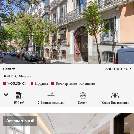
Centro
890 000
EUR
Justicia, Мадрид
V0525MCH
Продажа
Коммерческое помещение
154 m²
2 Ванные комнаты
South
Улица Внутренний
двор
Эксклюзивный