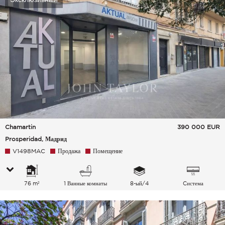
Chamartin
390 000
EUR
Prosperidad, Мадрид
V1498MAC
Продажа
Помещение
76 m²
1 Ванные комнаты
8-ый/4
Cистема
кондиционирования
воздуха