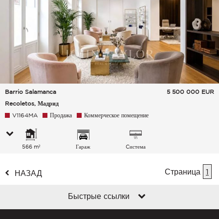
Barrio Salamanca
5 500 000
EUR
Recoletos, Мадрид
V1164MA
Продажа
Коммерческое помещение
566 m²
Гараж
Cистема
кондиционирования
воздуха
Страница
1
НАЗАД
Быстрые ссылки