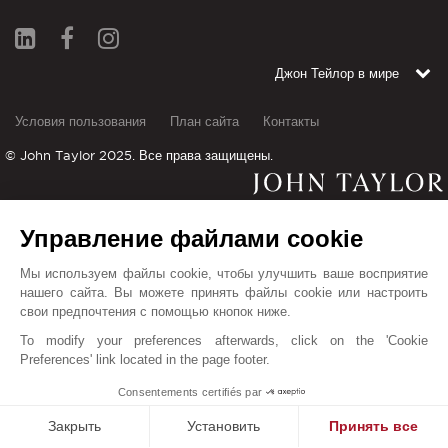
Джон Тейлор в мире
Условия пользования
План сайта
Контакты
© John Taylor 2025. Все права защищены.
Управление файлами cookie
A.B.I.N.I. Officially founded in the beginning of 2020 to control the real estate sector in
the Balearic Islands to promote competent and ethical practice by creating a
Мы используем файлы cookie, чтобы улучшить ваше восприятие
certification program to secure minimum standards. John Taylor Mallorca are proud to
нашего сайта. Вы можете принять файлы cookie или настроить
свои предпочтения с помощью кнопок ниже.
be among the founding members of the association.
Abini.es
POLÍTICA DE PRIVACIDAD
To modify your preferences afterwards, click on the 'Cookie
Preferences' link located in the page footer.
CANAL ÉTICO Y DE COMUNICACIONES
Собранная информация необходима для обработки вашего запроса. В
1
Consentements certifiés par
любое время вы имеете право доступа, изменения и удаления ваших
Закрыть
Установить
Принять все
данных.