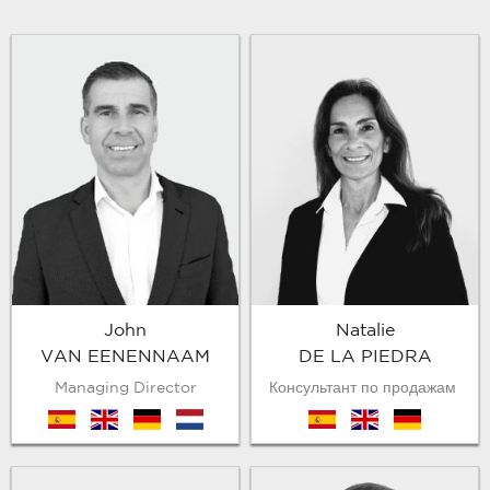
John
Natalie
VAN EENENNAAM
DE LA PIEDRA
Managing Director
Консультант по продажам
es
en
de
nl
es
en
de