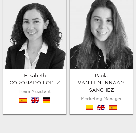
Elisabeth
Paula
CORONADO LOPEZ
VAN EENENNAAM
SANCHEZ
Team Assistant
Marketing Manager
es
en
de
cat
en
es