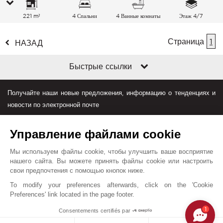
221 m²
4 Спальни
4 Ванные комнаты
Этаж 4/7
Страница
1
НАЗАД
Быстрые ссылки
Получайте наши новые предложения, информацию о тенденциях и
новости по электронной почте
Управление файлами cookie
Мы используем файлы cookie, чтобы улучшить ваше восприятие
нашего сайта. Вы можете принять файлы cookie или настроить
свои предпочтения с помощью кнопок ниже.
Джон Тейлор в мире
To modify your preferences afterwards, click on the 'Cookie
Preferences' link located in the page footer.
Условия пользования
План сайта
Контакты
1
Consentements certifiés par
© John Taylor 2025. Все права защищены.