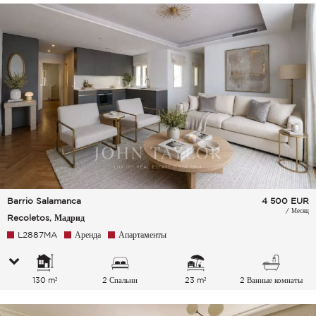
Barrio Salamanca
4 500
EUR
/ Месяц
Recoletos, Мадрид
L2887MA
Аренда
Апартаменты
130 m²
2 Спальни
23 m²
2 Ванные комнаты