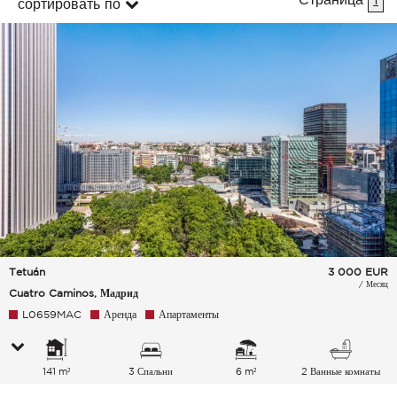
сортировать по
Tetuán
3 000
EUR
/ Месяц
Cuatro Caminos, Мадрид
L0659MAC
Аренда
Апартаменты
141 m²
3 Спальни
6 m²
2 Ванные комнаты