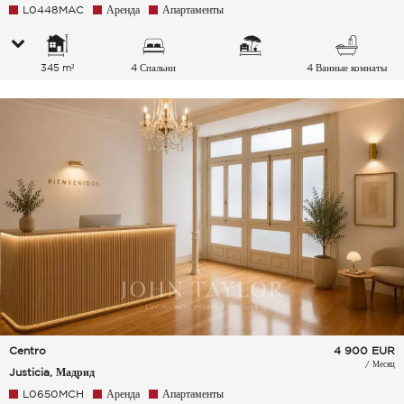
L0448MAC
Аренда
Апартаменты
345 m²
4 Спальни
4 Ванные комнаты
Centro
4 900
EUR
/ Месяц
Justicia, Мадрид
L0650MCH
Аренда
Апартаменты