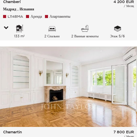
Chamberí
4 200
EUR
/ Месяц
Мадрид , Испания
L1148MA
Аренда
Апартаменты
133 m²
2 Спальни
2 Ванные комнаты
Этаж 5/6
Chamartin
7 800
EUR
/ Месяц