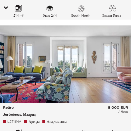
214 m²
Этаж 2/4
South North
Визави Город
Retiro
8 000
EUR
/ Месяц
Jerónimos, Мадрид
L2711MA
Аренда
Апартаменты