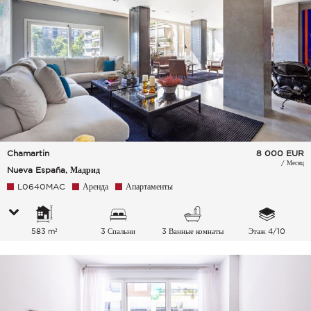
Chamartin
8 000
EUR
/ Месяц
Nueva España, Мадрид
L0640MAC
Аренда
Апартаменты
583 m²
3 Спальни
3 Ванные комнаты
Этаж 4/10