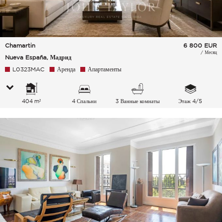
Chamartin
6 800
EUR
/ Месяц
Nueva España, Мадрид
L0323MAC
Аренда
Апартаменты
404 m²
4 Спальни
3 Ванные комнаты
Этаж 4/5