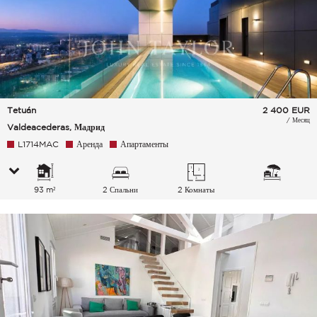
Tetuán
2 400
EUR
/ Месяц
Valdeacederas, Мадрид
L1714MAC
Аренда
Апартаменты
93 m²
2 Спальни
2 Комнаты