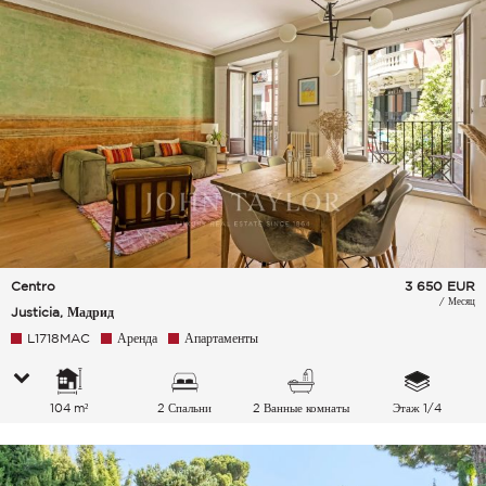
Centro
3 650
EUR
/ Месяц
Justicia, Мадрид
L1718MAC
Аренда
Апартаменты
104 m²
2 Спальни
2 Ванные комнаты
Этаж 1/4