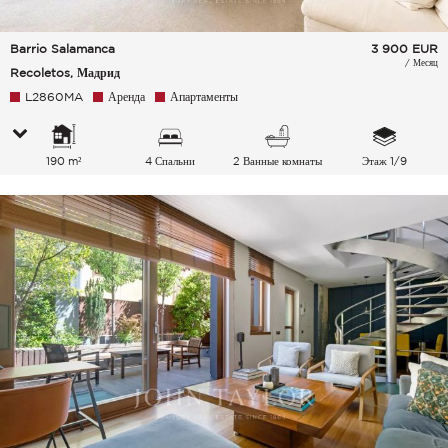
Barrio Salamanca
3 900
EUR
/ Месяц
Recoletos, Мадрид
L2860MA
Аренда
Апартаменты
190 m²
4 Спальни
2 Ванные комнаты
Этаж 1/9