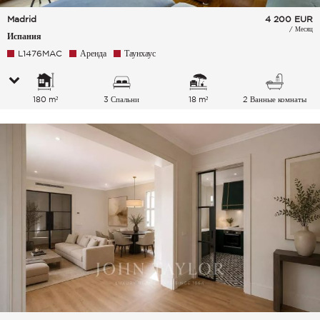
Madrid
4 200
EUR
/ Месяц
Испания
L1476MAC
Аренда
Таунхаус
180 m²
3 Спальни
18 m²
2 Ванные комнаты