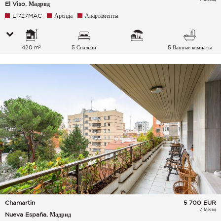
El Viso, Мадрид
L1727MAC
Аренда
Апартаменты
420 m²
5 Спальни
5 Ванные комнаты
Chamartin
5 700
EUR
/ Месяц
Nueva España, Мадрид