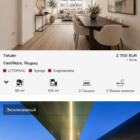
Tetuán
2 700
EUR
/ Месяц
Castillejos, Мадрид
L1731MAC
Аренда
Апартаменты
95 m²
105 m²
2 Спальни
2 Ванные комнаты
Эксклюзивный