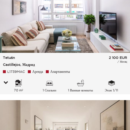
Tetuán
2 100
EUR
/ Месяц
Castillejos, Мадрид
L1739MAC
Аренда
Апартаменты
70 m²
1 Спальни
1 Ванные комнаты
Этаж 1/11