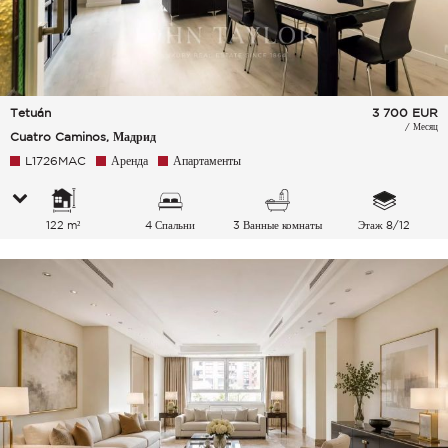
Tetuán
3 700
EUR
/ Месяц
Cuatro Caminos, Мадрид
L1726MAC
Аренда
Апартаменты
122 m²
4 Спальни
3 Ванные комнаты
Этаж 8/12