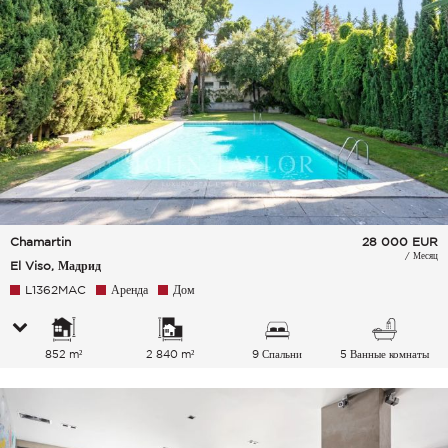
Chamartin
28 000
EUR
/ Месяц
El Viso, Мадрид
L1362MAC
Аренда
Дом
852 m²
2 840 m²
9 Спальни
5 Ванные комнаты