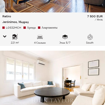
Retiro
7 500
EUR
/ Месяц
Jerónimos, Мадрид
L0532MCH
Аренда
Апартаменты
221 m²
4 Спальни
Этаж 5/7
South