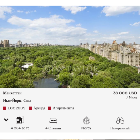
Манхеттен
38 000
USD
/ Месяц
Нью-Йорк, Сша
L0026US
Аренда
Апартаменты
4 064 sq ft
4 Спальни
North
Панорамный