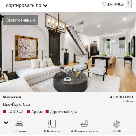
Страница
1
сортировать по
Эксклюзивный
Манхеттен
45 000
USD
/ Месяц
Нью-Йорк, Сша
L0015US
Аренда
Деревенский дом
5 Спальни
11 Комнаты
4 Ванные комнаты
South