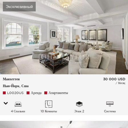
Эксклюзивный
Манхеттен
30 000
USD
/ Месяц
Нью-Йорк, Сша
L0020US
Аренда
Апартаменты
4 Спальни
10 Комнаты
Этаж 2
Cистема
кондиционирования
воздуха