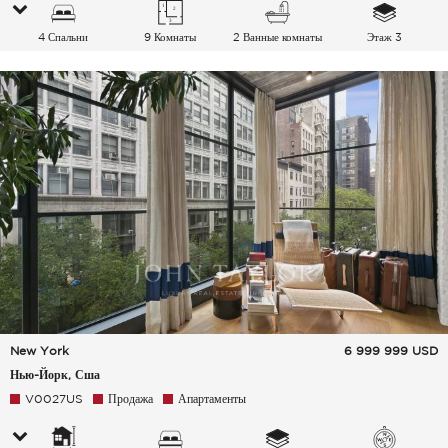
4 Спальни
9 Комнаты
2 Ванные комнаты
Этаж 3
New York
6 999 999
USD
Нью-Йорк, Сша
V0027US
Продажа
Апартаменты