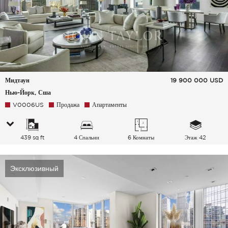
Мидтаун
19 900 000
USD
Нью-Йорк, Сша
V0006US
Продажа
Апартаменты
439 sq ft
4 Спальни
6 Комнаты
Этаж 42
Эксклюзивный