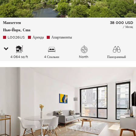
Манхеттен
38 000
USD
/ Месяц
Нью-Йорк, Сша
L0026US
Аренда
Апартаменты
4 064 sq ft
4 Спальни
North
Панорамный