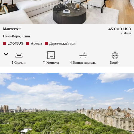
Манхеттен
45 000
USD
/ Месяц
Нью-Йорк, Сша
L0015US
Аренда
Деревенский дом
5 Спальни
11 Комнаты
4 Ванные комнаты
South