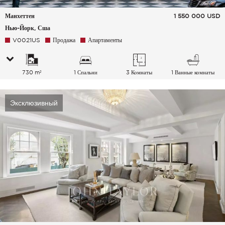
Манхеттен
1 550 000
USD
Нью-Йорк, Сша
V0021US
Продажа
Апартаменты
730 m²
1 Спальни
3 Комнаты
1 Ванные комнаты
Эксклюзивный