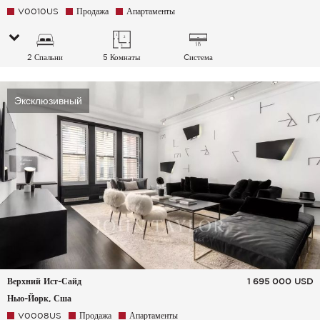
V0010US
Продажа
Апартаменты
2 Спальни
5 Комнаты
Cистема
кондиционирования
воздуха
Эксклюзивный
Верхний Ист-Сайд
1 695 000
USD
Нью-Йорк, Сша
V0008US
Продажа
Апартаменты