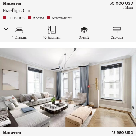
Манхеттен
30 000
USD
/ Месяц
Нью-Йорк, Сша
L0020US
Аренда
Апартаменты
4 Спальни
10 Комнаты
Этаж 2
Cистема
кондиционирования
воздуха
Манхеттен
13 950
USD