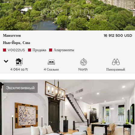
Манхеттен
16 912 500
USD
Нью-Йорк, Сша
V0022US
Продажа
Апартаменты
4 064 sq ft
4 Спальни
North
Панорамный
Эксклюзивный