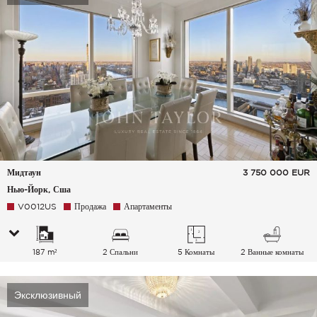
Мидтаун
3 750 000
EUR
Нью-Йорк, Сша
V0012US
Продажа
Апартаменты
187 m²
2 Спальни
5 Комнаты
2 Ванные комнаты
Эксклюзивный