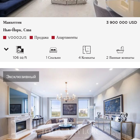
Манхеттен
3 900 000
USD
Нью-Йорк, Сша
V0002US
Продажа
Апартаменты
106 sq ft
1 Спальни
4 Комнаты
2 Ванные комнаты
Эксклюзивный