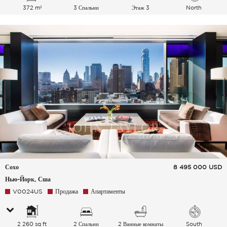
372 m²
3 Спальни
Этаж 3
North
Сохо
8 495 000
USD
Нью-Йорк, Сша
V0024US
Продажа
Апартаменты
2 260 sq ft
2 Спальни
2 Ванные комнаты
South