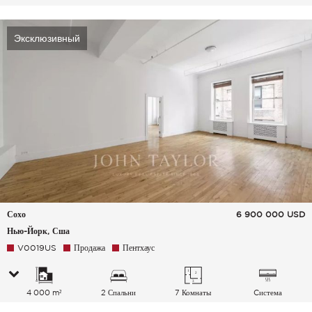
Эксклюзивный
Сохо
6 900 000
USD
Нью-Йорк, Сша
V0019US
Продажа
Пентхаус
4 000 m²
2 Спальни
7 Комнаты
Cистема
кондиционирования