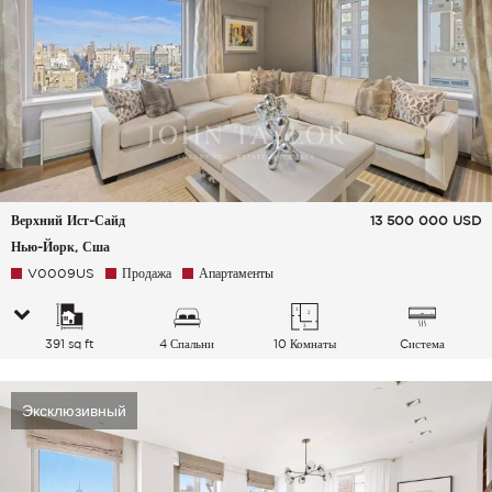
Верхний Ист-Сайд
13 500 000
USD
Нью-Йорк, Сша
V0009US
Продажа
Апартаменты
391 sq ft
4 Спальни
10 Комнаты
Cистема
кондиционирования
воздуха
Эксклюзивный