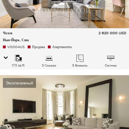
Челси
2 820 000
USD
Нью-Йорк, Сша
V0004US
Продажа
Апартаменты
173 sq ft
3 Спальни
5 Комнаты
Cистема
кондиционирования
воздуха
Эксклюзивный