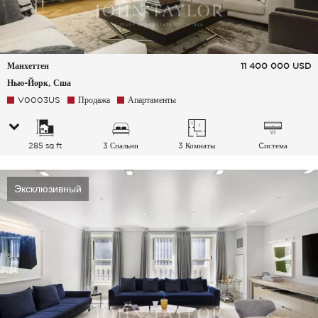
Манхеттен
11 400 000
USD
Нью-Йорк, Сша
V0003US
Продажа
Апартаменты
285 sq ft
3 Спальни
3 Комнаты
Cистема
кондиционирования
воздуха
Эксклюзивный