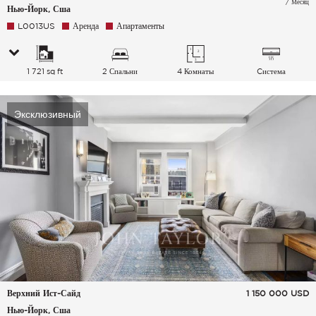
/ Месяц
Нью-Йорк, Сша
L0013US
Аренда
Апартаменты
1 721 sq ft
2 Спальни
4 Комнаты
Cистема
кондиционирования
воздуха
Эксклюзивный
Верхний Ист-Сайд
1 150 000
USD
Нью-Йорк, Сша