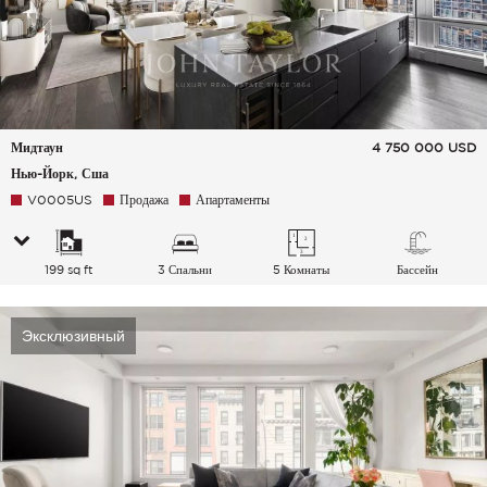
Мидтаун
4 750 000
USD
Нью-Йорк, Сша
V0005US
Продажа
Апартаменты
199 sq ft
3 Спальни
5 Комнаты
Бассейн
Эксклюзивный