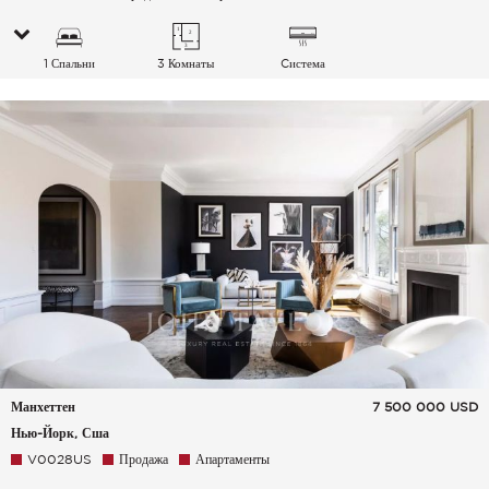
1 Спальни
3 Комнаты
Cистема
кондиционирования
воздуха
Манхеттен
7 500 000
USD
Нью-Йорк, Сша
V0028US
Продажа
Апартаменты