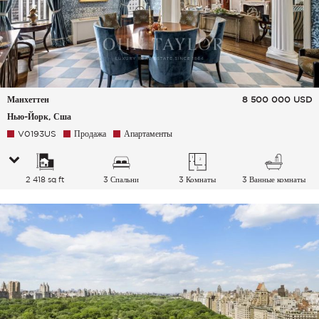
Манхеттен
8 500 000
USD
Нью-Йорк, Сша
V0193US
Продажа
Апартаменты
2 418 sq ft
3 Спальни
3 Комнаты
3 Ванные комнаты