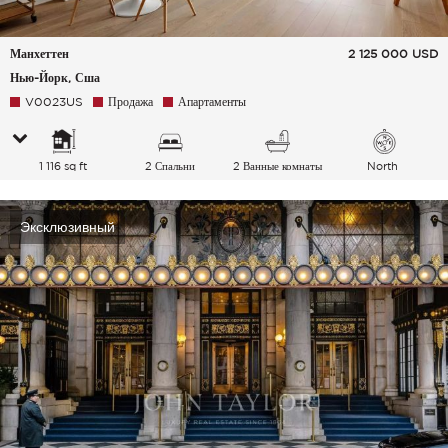
Манхеттен
2 125 000
USD
Нью-Йорк, Сша
V0023US
Продажа
Апартаменты
1 116 sq ft
2 Спальни
2 Ванные комнаты
North
Эксклюзивный