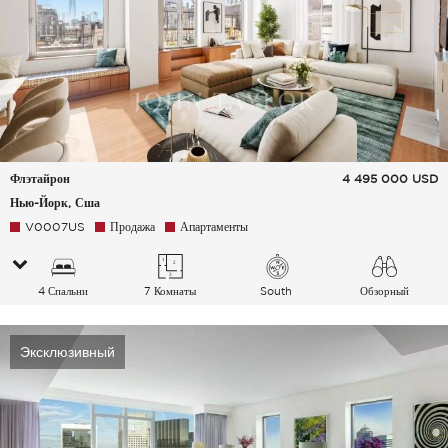
Флэтайрон
4 495 000
USD
Нью-Йорк, Сша
V0007US
Продажа
Апартаменты
4 Спальни
7 Комнаты
South
Обзорный
Эксклюзивный