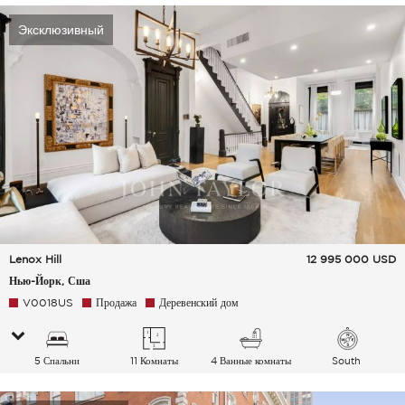
воздуха
Эксклюзивный
Lenox Hill
12 995 000
USD
Нью-Йорк, Сша
V0018US
Продажа
Деревенский дом
5 Спальни
11 Комнаты
4 Ванные комнаты
South