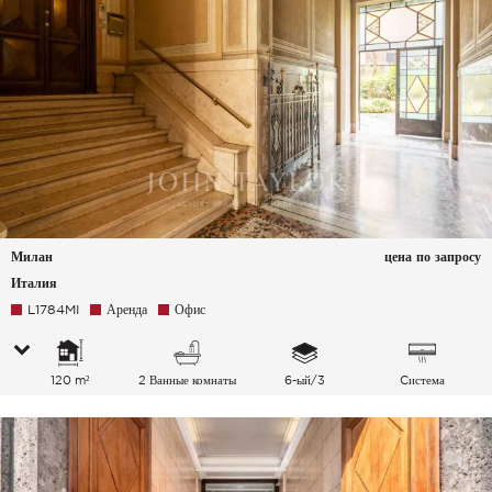
Милан
цена по запросу
Италия
L1784MI
Аренда
Офис
120 m²
2 Ванные комнаты
6-ый/3
Cистема
кондиционирования
воздуха