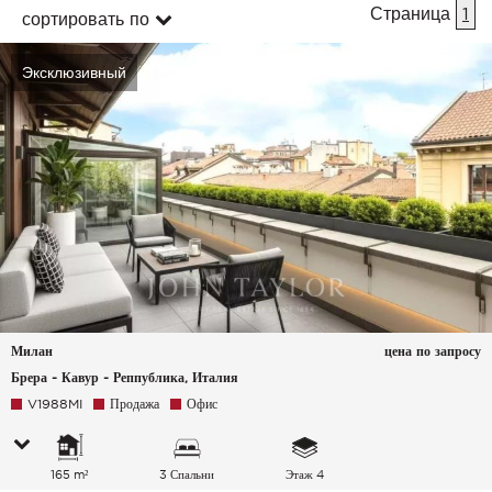
Страница
1
сортировать по
Эксклюзивный
Милан
цена по запросу
Брера - Кавур - Реппублика, Италия
V1988MI
Продажа
Офис
165 m²
3 Спальни
Этаж 4