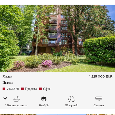
Милан
1 225 000
EUR
Италия
V1653MI
Продажа
Офис
1 Ванные комнаты
6-ый/9
Обзорный
Cистема
кондиционирования