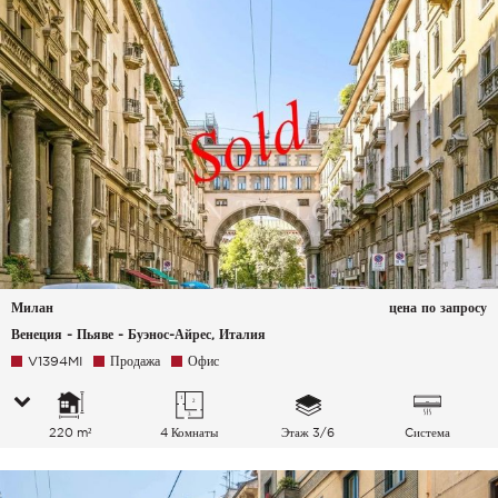
воздуха
Милан
цена по запросу
Венеция - Пьяве - Буэнос-Айрес, Италия
V1394MI
Продажа
Офис
220 m²
4 Комнаты
Этаж 3/6
Cистема
кондиционирования
воздуха