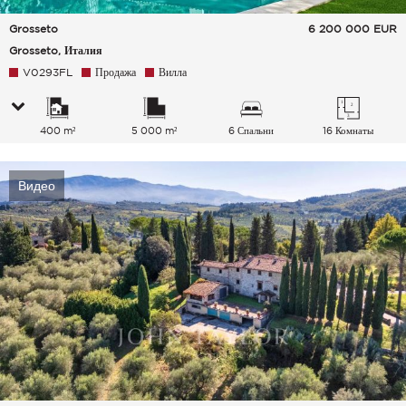
Grosseto
6 200 000
EUR
Grosseto, Италия
V0293FL
Продажа
Вилла
400 m²
5 000 m²
6 Спальни
16 Комнаты
Видео