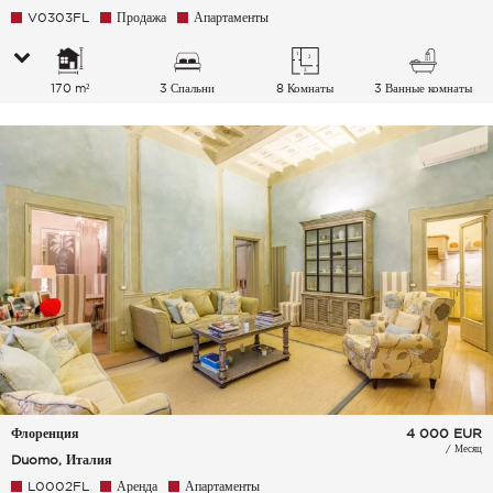
V0303FL
Продажа
Апартаменты
170 m²
3 Спальни
8 Комнаты
3 Ванные комнаты
Флоренция
4 000
EUR
/ Месяц
Duomo, Италия
L0002FL
Аренда
Апартаменты