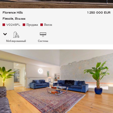
Florence Hills
1 250 000
EUR
Fiesole, Италия
V0245FL
Продажа
Вилла
Меблированный
Cистема
кондиционирования
воздуха