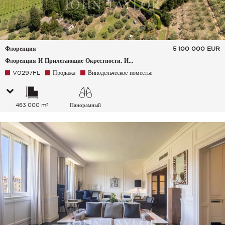
Флоренция
5 100 000
EUR
Флоренция И Прилегающие Окрестности, Италия
V0297FL
Продажа
Винодельческое поместье
463 000 m²
Панорамный