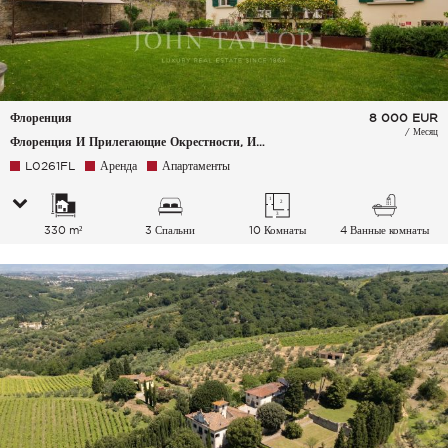
Флоренция
8 000
EUR
/ Месяц
Флоренция И Прилегающие Окрестности, Италия
L0261FL
Аренда
Апартаменты
330 m²
3 Спальни
10 Комнаты
4 Ванные комнаты