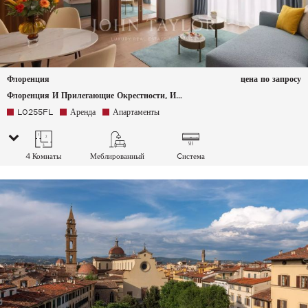
Флоренция
цена по запросу
Флоренция И Прилегающие Окрестности, Италия
L0255FL
Аренда
Апартаменты
4 Комнаты
Меблированный
Cистема
кондиционирования
воздуха