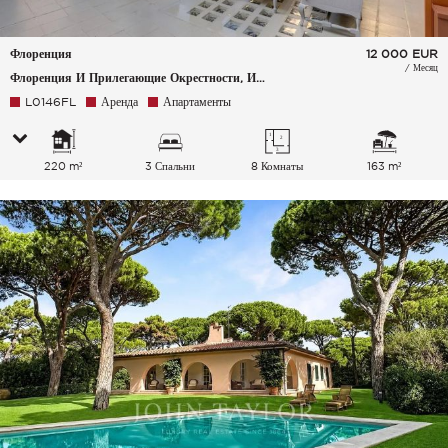
Флоренция
12 000
EUR
/ Месяц
Флоренция И Прилегающие Окрестности, Италия
L0146FL
Аренда
Апартаменты
220 m²
3 Спальни
8 Комнаты
163 m²