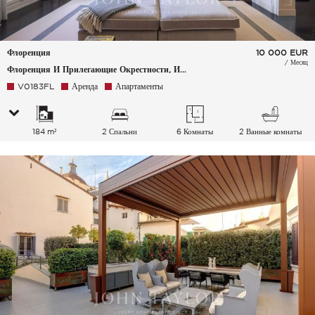
Флоренция
10 000
EUR
/ Месяц
Флоренция И Прилегающие Окрестности, Италия
V0183FL
Аренда
Апартаменты
184 m²
2 Спальни
6 Комнаты
2 Ванные комнаты