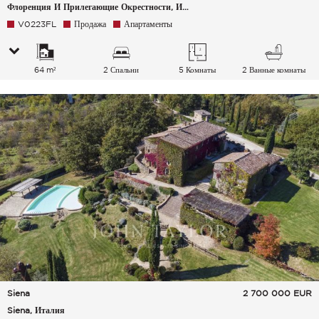
Флоренция И Прилегающие Окрестности, Италия
V0223FL
Продажа
Апартаменты
64 m²
2 Спальни
5 Комнаты
2 Ванные комнаты
Siena
2 700 000
EUR
Siena, Италия