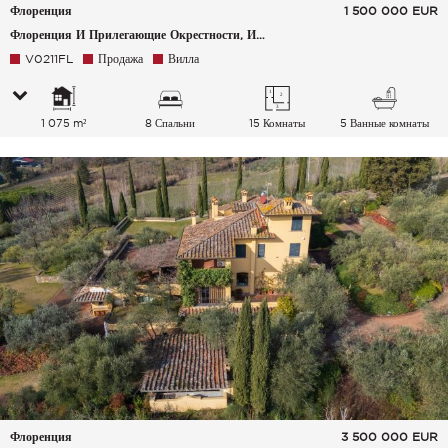
Флоренция
1 500 000
EUR
Флоренция И Прилегающие Окрестности, Италия
V0211FL
Продажа
Вилла
1 075 m²
8 Спальни
15 Комнаты
5 Ванные комнаты
Флоренция
3 500 000
EUR