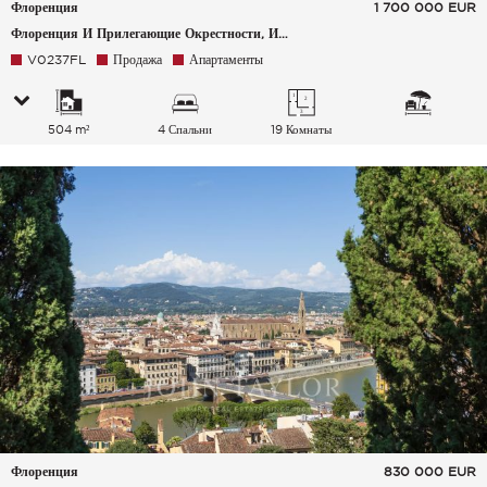
Флоренция
1 700 000
EUR
Флоренция И Прилегающие Окрестности, Италия
V0237FL
Продажа
Апартаменты
504 m²
4 Спальни
19 Комнаты
Флоренция
830 000
EUR