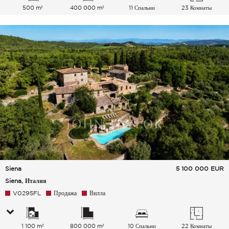
500 m²
400 000 m²
11 Спальни
23 Комнаты
Siena
5 100 000
EUR
Siena, Италия
V0295FL
Продажа
Вилла
1 100 m²
800 000 m²
10 Спальни
22 Комнаты