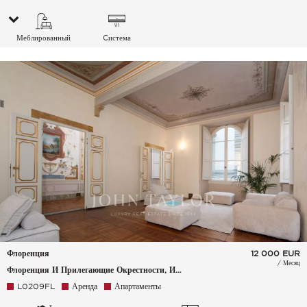
Меблированный
Cистема
кондиционирования
воздуха
Флоренция
12 000
EUR
/ Месяц
Флоренция И Прилегающие Окрестности, Италия
L0209FL
Аренда
Апартаменты