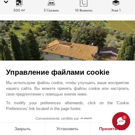
300 m²
3 Спальни
10 Комнаты
Этаж 1
Управление файлами cookie
Мы используем файлы cookie, чтобы улучшить ваше восприятие
нашего сайта. Вы можете принять файлы cookie или настроить
свои предпочтения с помощью кнопок ниже.
To modify your preferences afterwards, click on the 'Cookie
Флоренция
3 900 000
EUR
Preferences' link located in the page footer.
Флоренция И Прилегающие Окрестности, Италия
1
Consentements certifiés par
V0208FL
Продажа
Вилла
Закрыть
Установить
Принять все