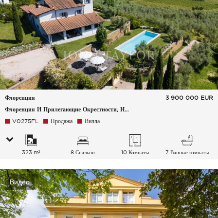
Флоренция
3 900 000
EUR
Флоренция И Прилегающие Окрестности, Италия
V0275FL
Продажа
Вилла
323 m²
8 Спальни
10 Комнаты
7 Ванные комнаты
Видео