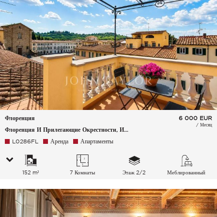
Флоренция
6 000
EUR
/ Месяц
Флоренция И Прилегающие Окрестности, Италия
L0286FL
Аренда
Апартаменты
152 m²
7 Комнаты
Этаж 2/2
Меблированный