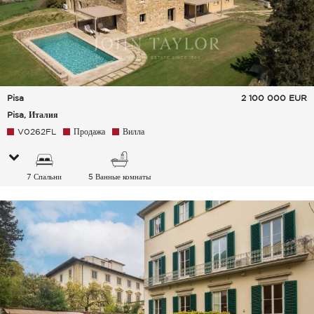
Pisa
2 100 000
EUR
Pisa, Италия
V0262FL
Продажа
Вилла
7 Спальни
5 Ванные комнаты