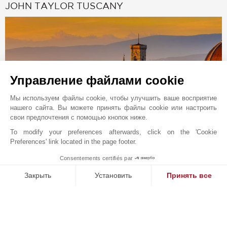
JOHN TAYLOR TUSCANY
Управление файлами cookie
Мы используем файлы cookie, чтобы улучшить ваше восприятие
нашего сайта. Вы можете принять файлы cookie или настроить
свои предпочтения с помощью кнопок ниже.
To modify your preferences afterwards, click on the 'Cookie
Онлайн запрос
Preferences' link located in the page footer.
+39 055 835 7191
Consentements certifiés par
1
MAKE ENQUIRY
Расположение на карте
Закрыть
Установить
Принять все
Lungarno degli Acciaiuoli 36-38R
Платформа управления согласием: настройте свои параме
Axeptio consent
50123
ТОСКАНА
Наша платформа позволяет вам настраивать параметры ко
Tuscany
,
ИТАЛИЯ