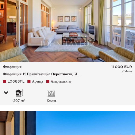
Флоренция
11 000
EUR
/ Месяц
Флоренция И Прилегающие Окрестности, Италия
L0088FL
Аренда
Апартаменты
207 m²
Камин