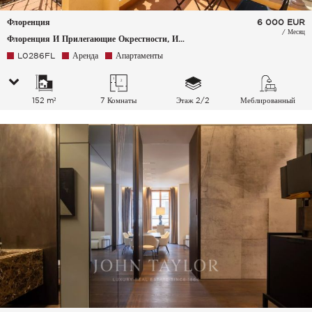
Флоренция
6 000
EUR
/ Месяц
Флоренция И Прилегающие Окрестности, Италия
L0286FL
Аренда
Апартаменты
152 m²
7 Комнаты
Этаж 2/2
Меблированный