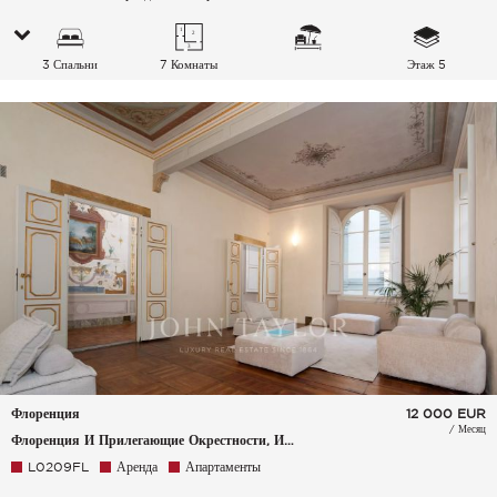
3 Спальни
7 Комнаты
Этаж 5
Флоренция
12 000
EUR
/ Месяц
Флоренция И Прилегающие Окрестности, Италия
L0209FL
Аренда
Апартаменты