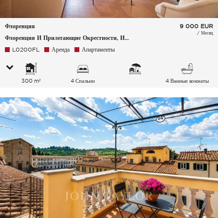
Флоренция
9 000
EUR
/ Месяц
Флоренция И Прилегающие Окрестности, Италия
L0200FL
Аренда
Апартаменты
300 m²
4 Спальни
4 Ванные комнаты