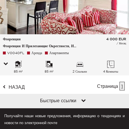
Флоренция
4 000
EUR
/ Месяц
Флоренция И Прилегающие Окрестности, Италия
V0040FL
Аренда
Апартаменты
85 m²
85 m²
2 Спальни
4 Комнаты
Страница
1
НАЗАД
Быстрые ссылки
Получайте наши новые предложения, информацию о тенденциях и
новости по электронной почте