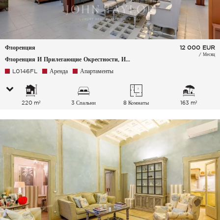
Флоренция
12 000
EUR
/ Месяц
Флоренция И Прилегающие Окрестности, Италия
L0146FL
Аренда
Апартаменты
220 m²
3 Спальни
8 Комнаты
163 m²