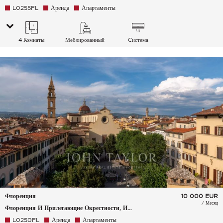
L0255FL
Аренда
Апартаменты
4 Комнаты
Меблированный
Cистема
кондиционирования
воздуха
Флоренция
10 000
EUR
/ Месяц
Флоренция И Прилегающие Окрестности, Италия
L0250FL
Аренда
Апартаменты