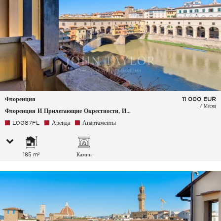
Флоренция
11 000
EUR
/ Месяц
Флоренция И Прилегающие Окрестности, Италия
L0087FL
Аренда
Апартаменты
185 m²
Камин