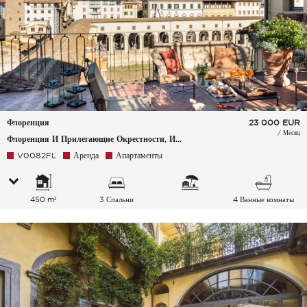
Флоренция
23 000
EUR
/ Месяц
Флоренция И Прилегающие Окрестности, Италия
V0082FL
Аренда
Апартаменты
450 m²
3 Спальни
4 Ванные комнаты