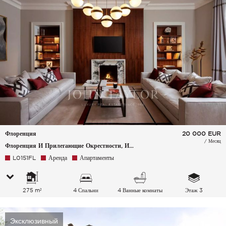
Флоренция
20 000
EUR
/ Месяц
Флоренция И Прилегающие Окрестности, Италия
L0151FL
Аренда
Апартаменты
275 m²
4 Спальни
4 Ванные комнаты
Этаж 3
Эксклюзивный