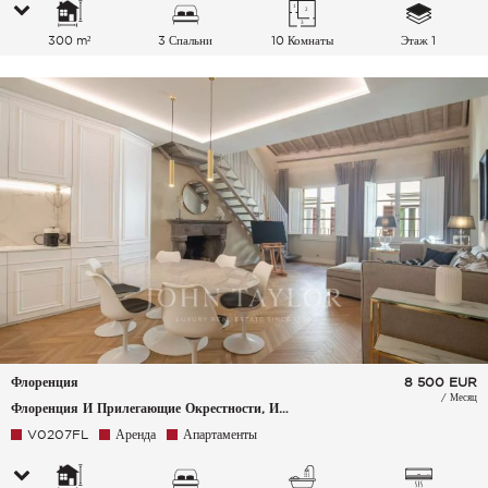
300 m²
3 Спальни
10 Комнаты
Этаж 1
Флоренция
8 500
EUR
/ Месяц
Флоренция И Прилегающие Окрестности, Италия
V0207FL
Аренда
Апартаменты