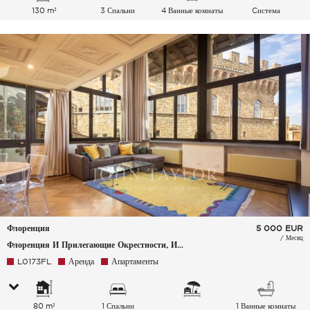
130 m²
3 Спальни
4 Ванные комнаты
Cистема
кондиционирования
воздуха
Флоренция
5 000
EUR
/ Месяц
Флоренция И Прилегающие Окрестности, Италия
L0173FL
Аренда
Апартаменты
80 m²
1 Спальни
1 Ванные комнаты