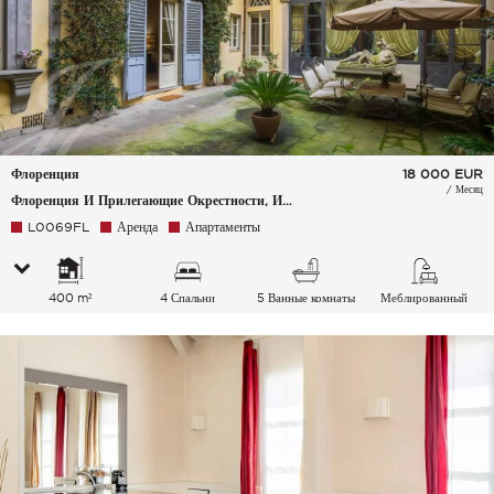
Флоренция
18 000
EUR
/ Месяц
Флоренция И Прилегающие Окрестности, Италия
L0069FL
Аренда
Апартаменты
400 m²
4 Спальни
5 Ванные комнаты
Меблированный