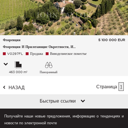
Флоренция
5 100 000
EUR
Флоренция И Прилегающие Окрестности, Италия
V0297FL
Продажа
Винодельческое поместье
463 000 m²
Панорамный
Страница
1
НАЗАД
Быстрые ссылки
Получайте наши новые предложения, информацию о тенденциях и
новости по электронной почте