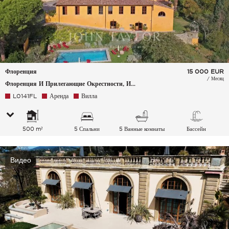
Флоренция
15 000
EUR
/ Месяц
Флоренция И Прилегающие Окрестности, Италия
L0141FL
Аренда
Вилла
500 m²
5 Спальни
5 Ванные комнаты
Бассейн
Видео