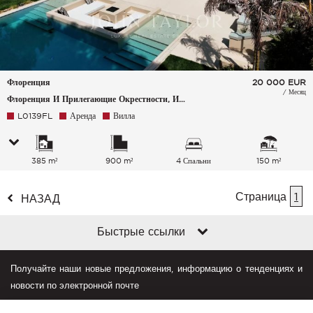
Флоренция
20 000
EUR
/ Месяц
Флоренция И Прилегающие Окрестности, Италия
L0139FL
Аренда
Вилла
385 m²
900 m²
4 Спальни
150 m²
Страница
1
НАЗАД
Быстрые ссылки
Получайте наши новые предложения, информацию о тенденциях и
новости по электронной почте