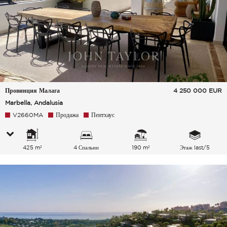
Провинция Малага
4 250 000
EUR
Marbella, Andalusia
V2660MA
Продажа
Пентхаус
425 m²
4 Спальни
190 m²
Этаж last/5