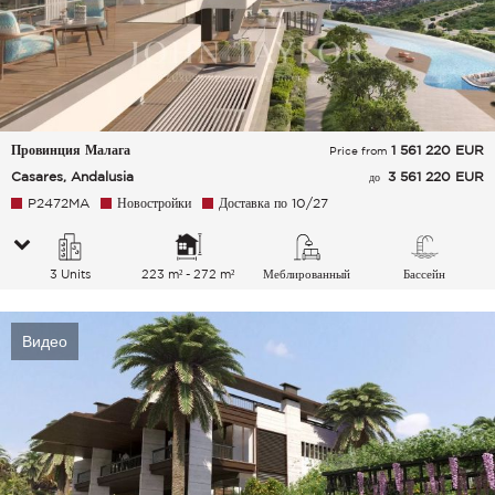
Провинция Малага
1 561 220
EUR
Price from
Casares, Andalusia
3 561 220 EUR
до
P2472MA
Новостройки
Доставка по 10/27
3 Units
223 m² - 272 m²
Меблированный
Бассейн
Видео