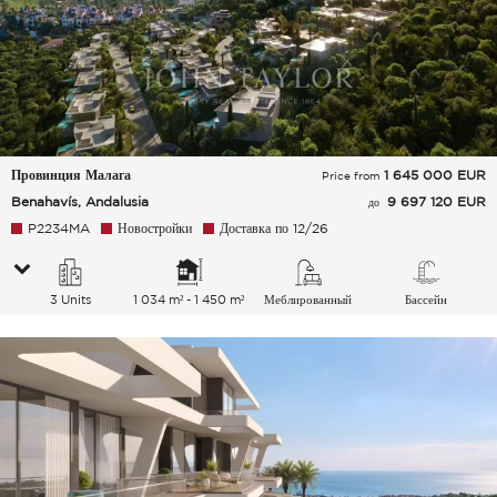
Провинция Малага
1 645 000
EUR
Price from
Benahavís, Andalusia
9 697 120 EUR
до
P2234MA
Новостройки
Доставка по 12/26
3 Units
1 034 m² - 1 450 m²
Меблированный
Бассейн