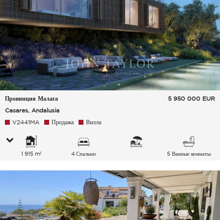
Провинция Малага
5 950 000
EUR
Casares, Andalusia
V2441MA
Продажа
Вилла
1 915 m²
4 Спальни
5 Ванные комнаты