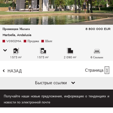
Провинция Малага
8 800 000
EUR
Marbella, Andalusia
V0932MA
Продажа
Шале
1 573 m²
1 573 m²
2 090 m²
6 Спальни
Страница
1
НАЗАД
Быстрые ссылки
Получайте наши новые предложения, информацию о тенденциях и
новости по электронной почте