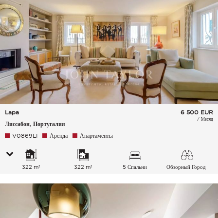
Lapa
6 500
EUR
/ Месяц
Лиссабон, Португалия
V0869LI
Аренда
Апартаменты
322 m²
322 m²
5 Спальни
Обзорный Город