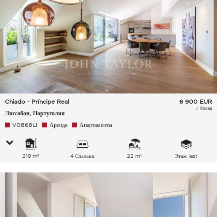
Chiado - Príncipe Real
6 900
EUR
/ Месяц
Лиссабон, Португалия
V0868LI
Аренда
Апартаменты
219 m²
4 Спальни
22 m²
Этаж last