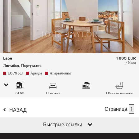
Lapa
1 880
EUR
/ Месяц
Лиссабон, Португалия
L0795LI
Аренда
Апартаменты
61 m²
1 Спальни
1 Ванные комнаты
Страница
1
НАЗАД
Быстрые ссылки