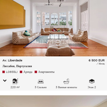
Av. Liberdade
6 500
EUR
/ Месяц
Лиссабон, Португалия
L0855LI
Аренда
Апартаменты
220 m²
3 Спальни
3 Ванные комнаты
Этаж 2