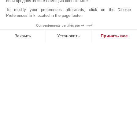
свои предпочтения с помощью кнопок ниже.
To modify your preferences afterwards, click on the 'Cookie
Preferences' link located in the page footer.
Дом 6 спален Pateo, 860 м2, ...
Consentements certifiés par
John Taylor Lisbon - V0398LI
Закрыть
Установить
Принять все
Платформа управления согласием: настройте свои параме
Axeptio consent
Наша платформа позволяет вам настраивать параметры ко
НАШИ УСПЕХИ
ПРОДАНО
П
кт