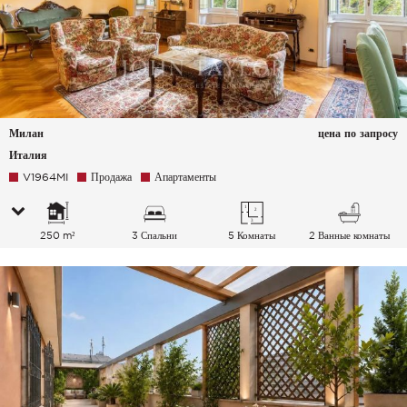
Милан
цена по запросу
Италия
V1964MI
Продажа
Апартаменты
250 m²
3 Спальни
5 Комнаты
2 Ванные комнаты