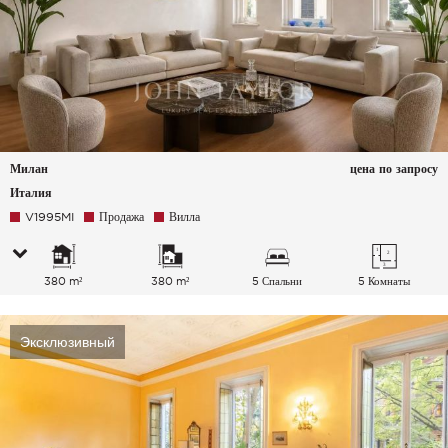
Милан
цена по запросу
Италия
V1995MI
Продажа
Вилла
380 m²
380 m²
5 Спальни
5 Комнаты
Эксклюзивный