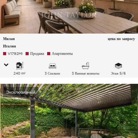
Милан
цена по запросу
Италия
V1792MI
Продажа
Апартаменты
240 m²
3 Спальни
3 Ванные комнаты
Этаж 5/6
Эксклюзивный