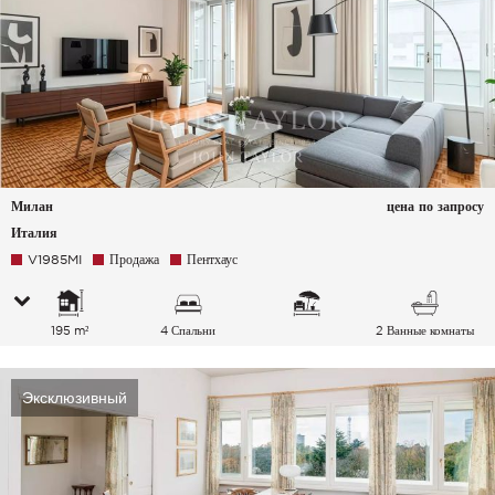
Милан
цена по запросу
Италия
V1985MI
Продажа
Пентхаус
195 m²
4 Спальни
2 Ванные комнаты
Эксклюзивный