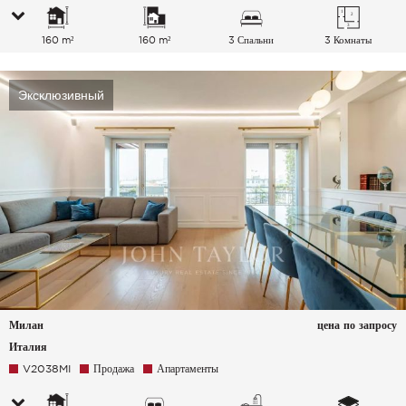
160 m²
160 m²
3 Спальни
3 Комнаты
Эксклюзивный
Милан
цена по запросу
Италия
V2038MI
Продажа
Апартаменты