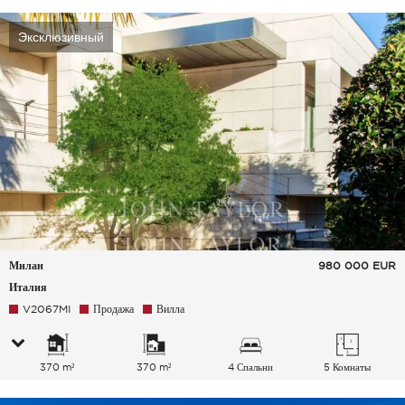
Эксклюзивный
Милан
980 000
EUR
Италия
V2067MI
Продажа
Вилла
370 m²
370 m²
4 Спальни
5 Комнаты