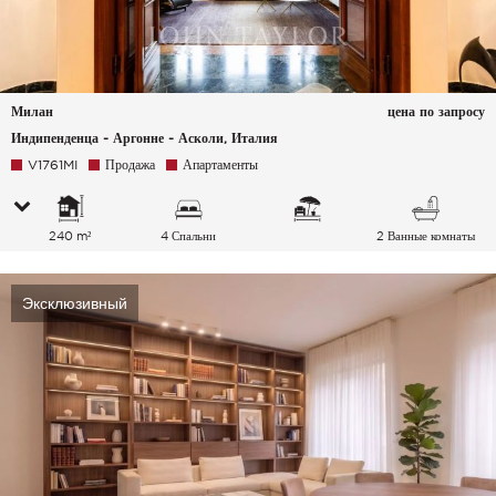
Милан
цена по запросу
Индипенденца - Аргонне - Асколи, Италия
V1761MI
Продажа
Апартаменты
240 m²
4 Спальни
2 Ванные комнаты
Эксклюзивный