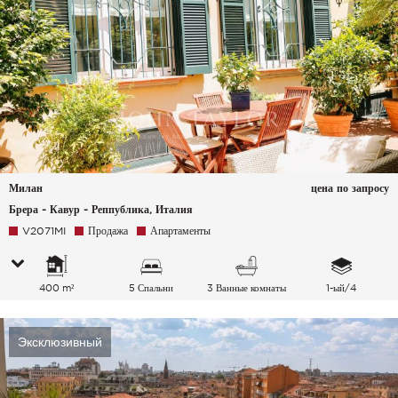
Милан
цена по запросу
Брера - Кавур - Реппублика, Италия
V2071MI
Продажа
Апартаменты
400 m²
5 Спальни
3 Ванные комнаты
1-ый/4
Эксклюзивный