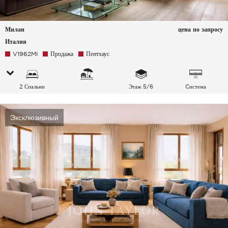
Милан
цена по запросу
Италия
V1962MI
Продажа
Пентхаус
2 Спальни
Этаж 5/6
Cистема
кондиционирования
воздуха
Эксклюзивный