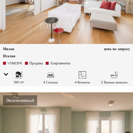
Милан
цена по запросу
Италия
V1983MI
Продажа
Апартаменты
190 m²
4 Спальни
4 Комнаты
2 Ванные комнаты
Эксклюзивный