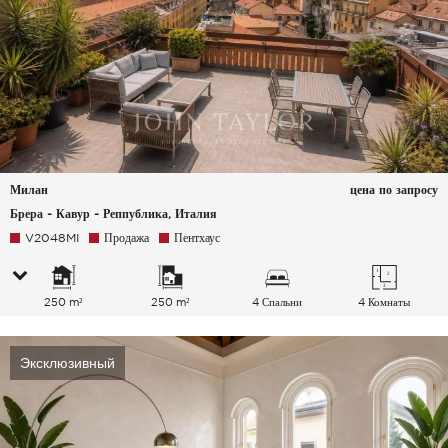
Милан
цена по запросу
Брера - Кавур - Реппублика, Италия
V2048MI
Продажа
Пентхаус
250 m²
250 m²
4 Спальни
4 Комнаты
Эксклюзивный