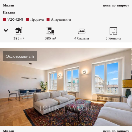
Милан
цена по запросу
Италия
V2042MI
Продажа
Апартаменты
385 m²
385 m²
4 Спальни
5 Комнаты
Эксклюзивный
Милан
цена по запросу