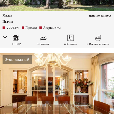
Милан
цена по запросу
Италия
V2061MI
Продажа
Апартаменты
190 m²
3 Спальни
4 Комнаты
2 Ванные комнаты
Эксклюзивный