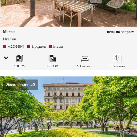
Милан
цена по запросу
Италия
V2068MI
Продажа
Вилла
300 m²
1 850 m²
5 Спальни
5 Комнаты
Эксклюзивный