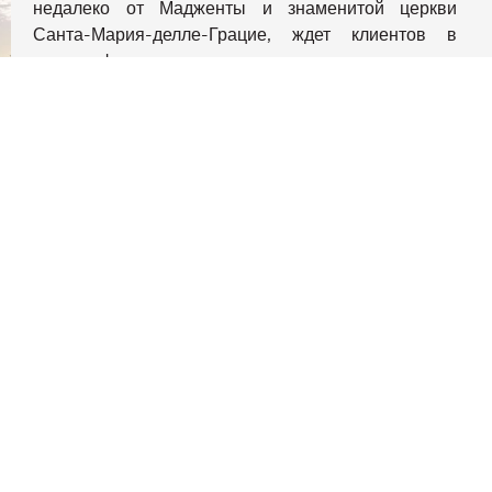
недалеко от Мадженты и знаменитой церкви
конфиденциальности и управлять ими, обеспечивая соотве
Санта-Мария-делле-Грацие, ждет клиентов в
своих офисах, расположенных на третьем этаже
восхитительного исторического здания. Наши
превосходно обустроенные офисы – это высокий
уровень, удобство и конфиденциальность.
Уникальное расположение и обстановка, в
которой работают опытные и профессиональные
специалисты, готовые предоставить
информационные и консалтинговые услуги в
области недвижимости.
JOHN TAYLOR - SENATO
Благодаря большому успеху первого агентства в
Милане, Джон Тейлор открыл второе агентство в
красивом итальянском городе, расположенном на
вечно популярной улице Виа Сенато, в самом
центре города, недалеко от квартала моды. Наша
команда экспертов будет рада приветствовать