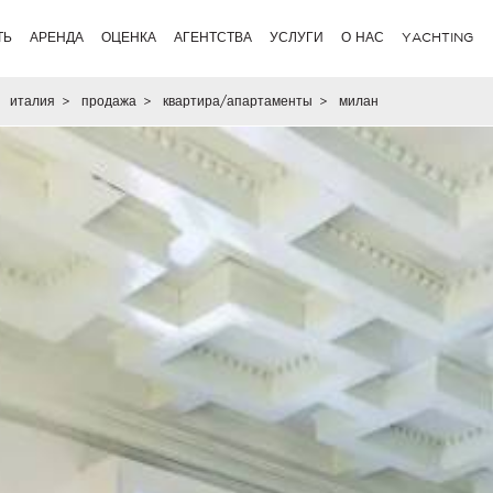
ТЬ
АРЕНДА
ОЦЕНКА
АГЕНТСТВА
УСЛУГИ
О НАС
YACHTING
италия
>
продажа
>
квартира/апартаменты
>
милан