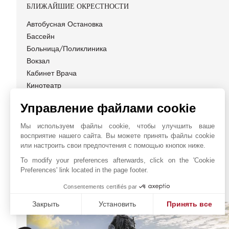
БЛИЖАЙШИЕ ОКРЕСТНОСТИ
Автобусная Остановка
Бассейн
Больница/Поликлиника
Вокзал
Кабинет Врача
Кинотеатр
Лицей
Управление файлами cookie
Магазины
Метро
Мы используем файлы cookie, чтобы улучшить ваше
Общественная Парковка
восприятие нашего сайта. Вы можете принять файлы cookie
или настроить свои предпочтения с помощью кнопок ниже.
To modify your preferences afterwards, click on the 'Cookie
Preferences' link located in the page footer.
JOHN TAYLOR MILAN
Consentements certifiés par
Закрыть
Установить
Принять все
Платформа управления согласием: настройте свои пар
Axeptio consent