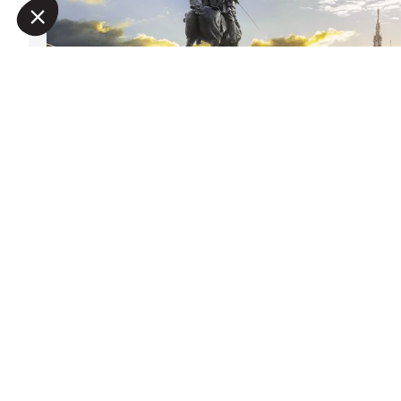
Наша платформа позволяет вам настраивать параметры 
SUMPTUOSAE DOMUS
Онлайн запрос
SRL
+39 02 48 19 94 64
Расположение на карте
26, Via A. Saffi
20123
МИЛАН
ИТАЛИЯ