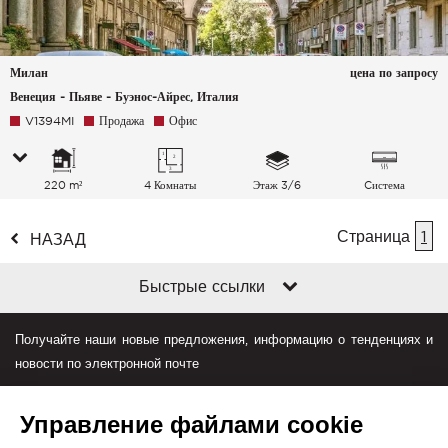
Милан
цена по запросу
Венеция - Пьяве - Буэнос-Айрес, Италия
V1394MI
Продажа
Офис
220 m²
4 Комнаты
Этаж 3/6
Cистема
кондиционирования
Страница
воздуха
1
НАЗАД
Быстрые ссылки
Получайте наши новые предложения, информацию о тенденциях и
новости по электронной почте
Управление файлами cookie