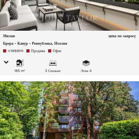
Милан
цена по запросу
Брера - Кавур - Реппублика, Италия
V1988MI
Продажа
Офис
165 m²
3 Спальни
Этаж 4