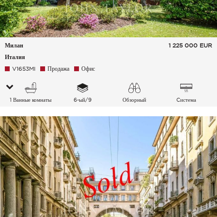
Милан
1 225 000
EUR
Италия
V1653MI
Продажа
Офис
1 Ванные комнаты
6-ый/9
Обзорный
Cистема
кондиционирования
воздуха