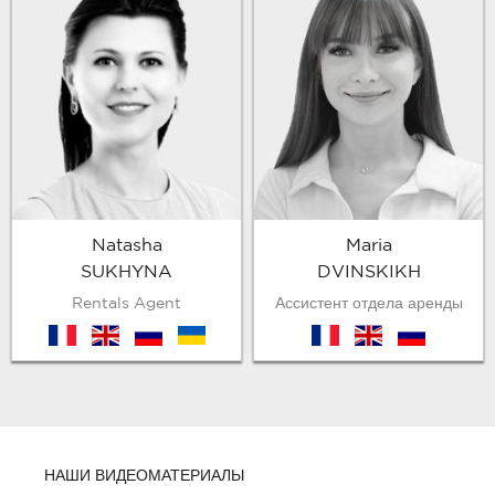
Natasha
Maria
SUKHYNA
DVINSKIKH
Rentals Agent
Ассистент отдела аренды
fr
en
ru
ukr
fr
en
ru
НАШИ ВИДЕОМАТЕРИАЛЫ