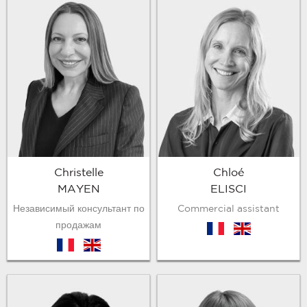
Chloé
Christelle
ELISCI
MAYEN
Commercial assistant
Независимый консультант по
продажам
fr
en
fr
en