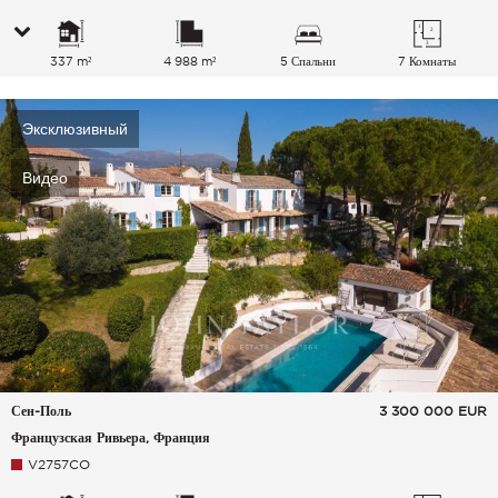
337 m²
4 988 m²
5 Спальни
7 Комнаты
Эксклюзивный
Видео
Сен-Поль
3 300 000
EUR
Французская Ривьера, Франция
V2757CO