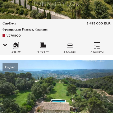
Сен-Поль
3 495 000
EUR
Французская Ривьера, Франция
V2798CO
345 m²
4 494 m²
5 Спальни
7 Комнаты
Видео