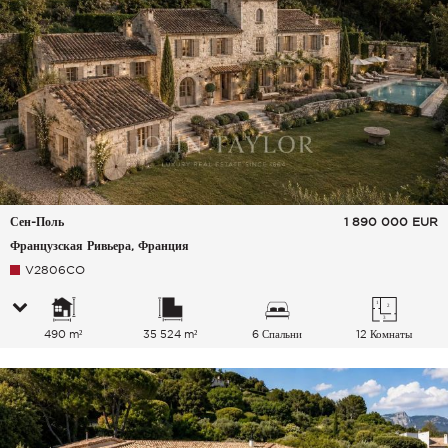
Сен-Поль
1 890 000
EUR
Французская Ривьера, Франция
V2806CO
490 m²
35 524 m²
6 Спальни
12 Комнаты