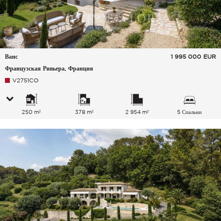
Ванс
1 995 000
EUR
Французская Ривьера, Франция
V2751CO
250 m²
378 m²
2 954 m²
5 Спальни