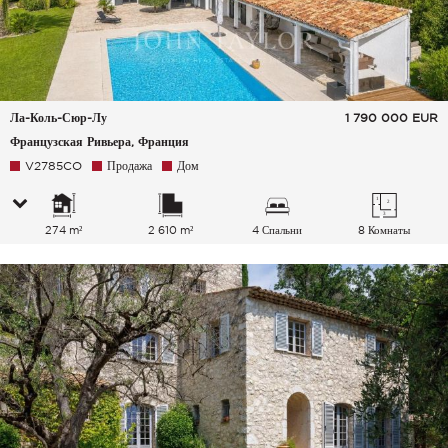
Ла-Коль-Сюр-Лу
1 790 000
EUR
Французская Ривьера, Франция
V2785CO
Продажа
Дом
274 m²
2 610 m²
4 Спальни
8 Комнаты