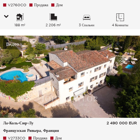
V2760CO
Продажа
Дом
188 m²
2 206 m²
3 Спальни
4 Комнаты
Видео
Ла-Коль-Сюр-Лу
2 490 000
EUR
Французская Ривьера, Франция
V2733CO
Продажа
Дом