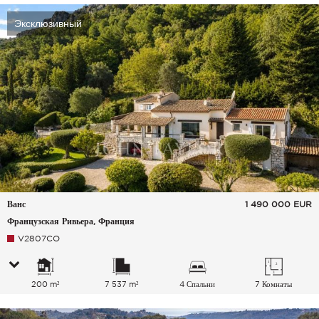
Эксклюзивный
Ванс
1 490 000
EUR
Французская Ривьера, Франция
V2807CO
200 m²
7 537 m²
4 Спальни
7 Комнаты