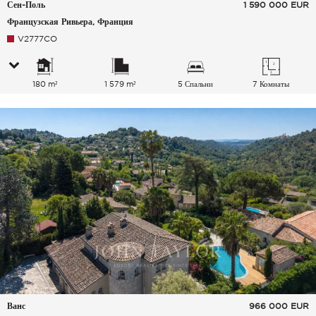
Сен-Поль
1 590 000
EUR
Французская Ривьера, Франция
V2777CO
180 m²
1 579 m²
5 Спальни
7 Комнаты
Ванс
966 000
EUR