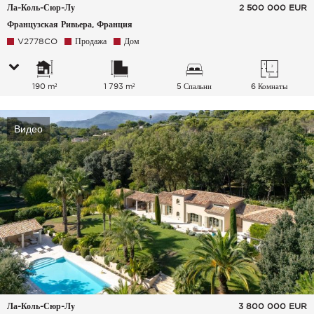
Ла-Коль-Сюр-Лу
2 500 000
EUR
Французская Ривьера, Франция
V2778CO
Продажа
Дом
190 m²
1 793 m²
5 Спальни
6 Комнаты
Видео
Ла-Коль-Сюр-Лу
3 800 000
EUR