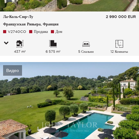
Ла-Коль-Сюр-Лу
2 990 000
EUR
Французская Ривьера, Франция
V2740CO
Продажа
Дом
437 m²
6 575 m²
5 Спальни
12 Комнаты
Видео