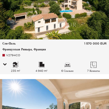
Сен-Поль
1 570 000
EUR
Французская Ривьера, Франция
V2794CO
235 m²
4 940 m²
6 Спальни
7 Комнаты