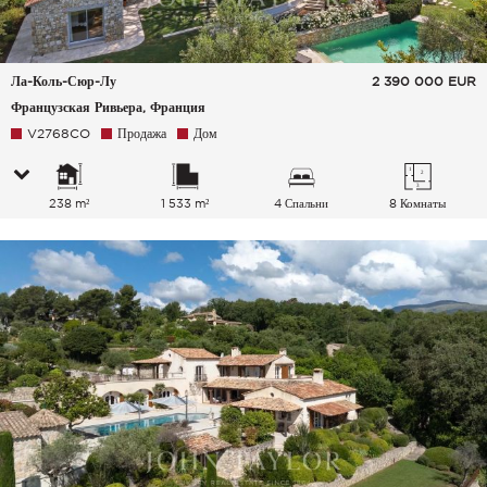
Ла-Коль-Сюр-Лу
2 390 000
EUR
Французская Ривьера, Франция
V2768CO
Продажа
Дом
238 m²
1 533 m²
4 Спальни
8 Комнаты