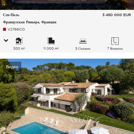
Сен-Поль
3 450 000
EUR
Французская Ривьера, Франция
V2786CO
300 m²
11 000 m²
5 Спальни
7 Комнаты
Видео