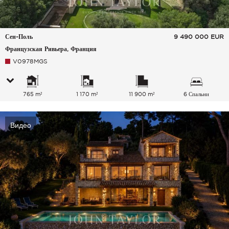
Сен-Поль
9 490 000
EUR
Французская Ривьера, Франция
V0978MGS
765 m²
1 170 m²
11 900 m²
6 Спальни
Видео