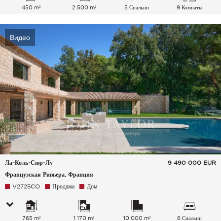
450 m²
2 500 m²
5 Спальни
9 Комнаты
Видео
Ла-Коль-Сюр-Лу
9 490 000
EUR
Французская Ривьера, Франция
V2725CO
Продажа
Дом
765 m²
1 170 m²
10 000 m²
6 Спальни