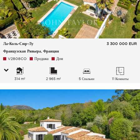
Ла-Коль-Сюр-Лу
3 300 000
EUR
Французская Ривьера, Франция
V2808CO
Продажа
Дом
314 m²
2 965 m²
5 Спальни
11 Комнаты