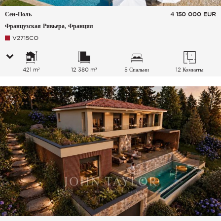
Сен-Поль
4 150 000
EUR
Французская Ривьера, Франция
V2715CO
421 m²
12 380 m²
5 Спальни
12 Комнаты