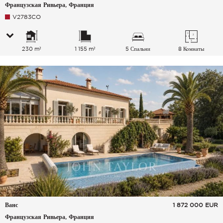
Французская Ривьера, Франция
V2783CO
230 m²
1 155 m²
5 Спальни
8 Комнаты
Ванс
1 872 000
EUR
Французская Ривьера, Франция