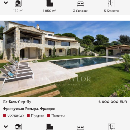
172 m²
1 850 m²
3 Спальни
5 Комнаты
Ла-Коль-Сюр-Лу
6 900 000
EUR
Французская Ривьера, Франция
V2758CO
Продажа
Поместье