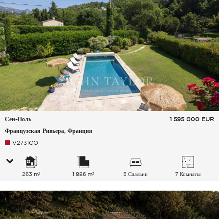
Сен-Поль
1 595 000
EUR
Французская Ривьера, Франция
V2731CO
263 m²
1 886 m²
5 Спальни
7 Комнаты