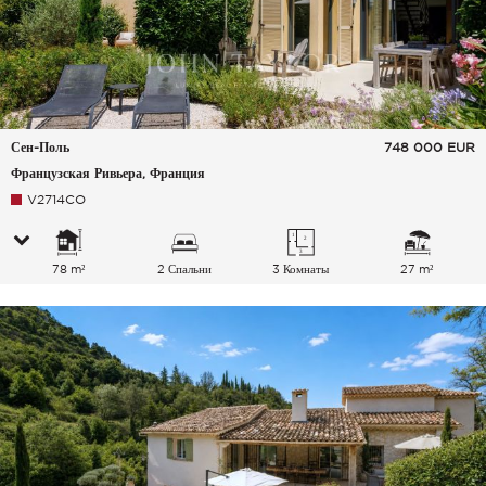
Сен-Поль
748 000
EUR
Французская Ривьера, Франция
V2714CO
78 m²
2 Спальни
3 Комнаты
27 m²