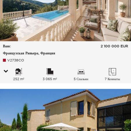
Ванс
2 100 000
EUR
Французская Ривьера, Франция
V2738CO
252 m²
3 065 m²
5 Спальни
7 Комнаты