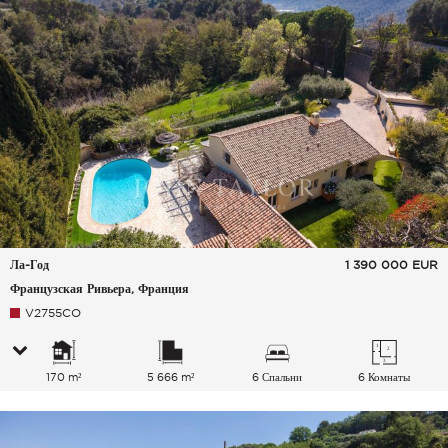
Ла-Год
1 390 000
EUR
Французская Ривьера, Франция
V2755CO
170 m²
5 666 m²
6 Спальни
6 Комнаты