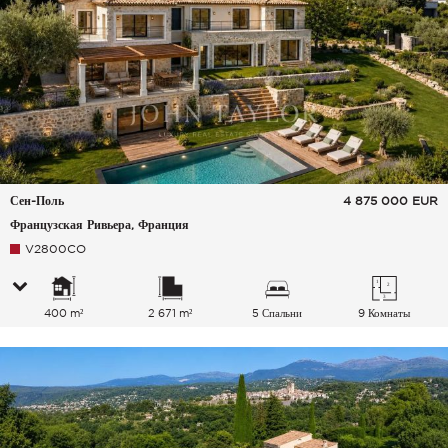
Сен-Поль
4 875 000
EUR
Французская Ривьера, Франция
V2800CO
400 m²
2 671 m²
5 Спальни
9 Комнаты