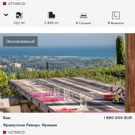
V2746CO
322 m²
2 855 m²
6 Спальни
8 Комнаты
Эксклюзивный
Ванс
1 990 000
EUR
Французская Ривьера, Франция
V2759CO