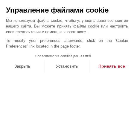
Управление файлами cookie
Мы используем файлы cookie, чтобы улучшить ваше восприятие
нашего сайта. Вы можете принять файлы cookie или настроить
свои предпочтения с помощью кнопок ниже.
To modify your preferences afterwards, click on the 'Cookie
Preferences' link located in the page footer.
Exceptional Bastide – Panoramic Views, Guest ...
1
Consentements certifiés par
John Taylor Valbonne - V3566VA
Закрыть
Установить
Принять все
Платформа управления согласием: настройте свои параме
Axeptio consent
Наша платформа позволяет вам настраивать параметры ко
НАШИ УСПЕХИ
ПРОДАНО
П
кт