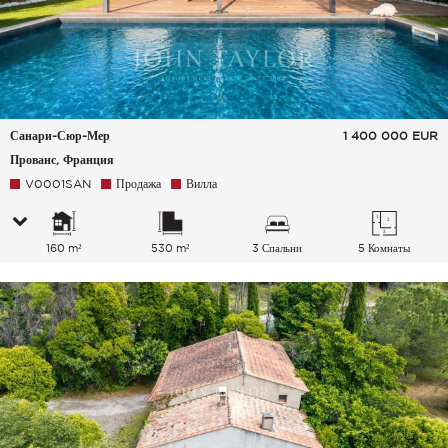
Санари-Сюр-Мер
1 400 000
EUR
Прованс, Франция
V0001SAN
Продажа
Вилла
160 m²
530 m²
3 Спальни
5 Комнаты