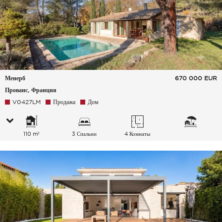
Менерб
670 000
EUR
Прованс, Франция
V0427LM
Продажа
Дом
110 m²
3 Спальни
4 Комнаты