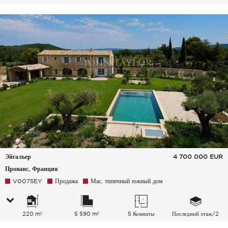
Эйгальер
4 700 000
EUR
Прованс, Франция
V0075EY
Продажа
Мас, типичный южный дом
220 m²
5 590 m²
5 Комнаты
Последний этаж/2