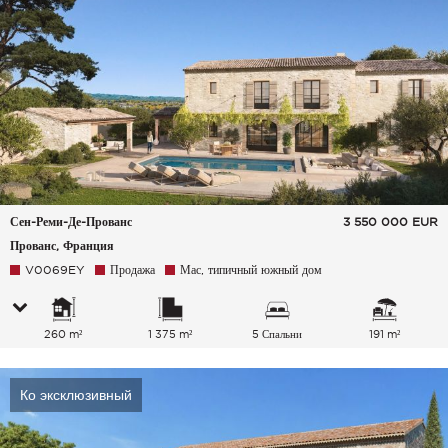
Сен-Реми-Де-Прованс
3 550 000
EUR
Прованс, Франция
V0069EY
Продажа
Мас, типичный южный дом
260 m²
1 375 m²
5 Спальни
191 m²
Ко эксклюзивный