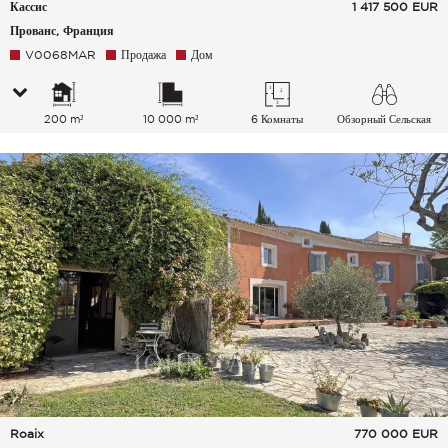
Кассис
1 417 500
EUR
Прованс, Франция
V0068MAR
Продажа
Дом
200 m²
10 000 m²
6 Комнаты
Обзорный Сельская
местность Море
Roaix
770 000
EUR