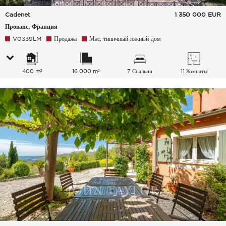
Cadenet
1 350 000
EUR
Прованс, Франция
V0339LM
Продажа
Мас, типичный южный дом
400 m²
16 000 m²
7 Спальни
11 Комнаты