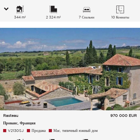
344 m²
2 324 m²
7 Спальни
10 Комнаты
Rasteau
970 000
EUR
Прованс, Франция
V2130SJ
Продажа
Мас, типичный южный дом