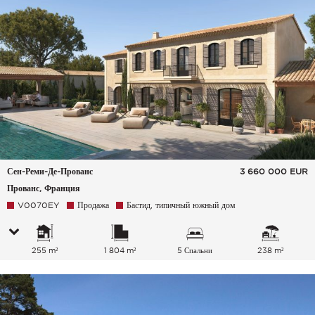
Сен-Реми-Де-Прованс
3 660 000
EUR
Прованс, Франция
V0070EY
Продажа
Бастид, типичный южный дом
255 m²
1 804 m²
5 Спальни
238 m²