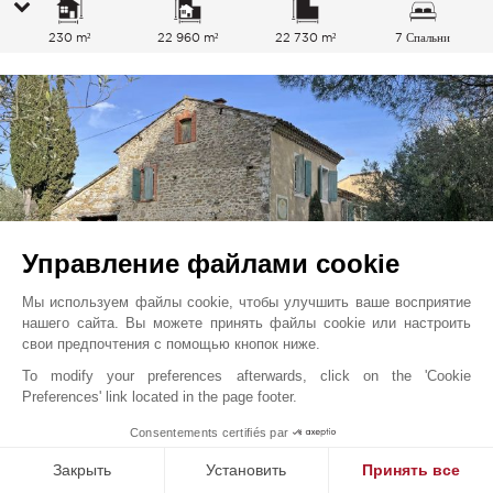
230 m²
22 960 m²
22 730 m²
7 Спальни
Управление файлами cookie
Мы используем файлы cookie, чтобы улучшить ваше восприятие
нашего сайта. Вы можете принять файлы cookie или настроить
свои предпочтения с помощью кнопок ниже.
To modify your preferences afterwards, click on the 'Cookie
Villedieu
1 050 000
EUR
Preferences' link located in the page footer.
Прованс, Франция
1
Consentements certifiés par
V2134SJ
Продажа
Мас, типичный южный дом
Закрыть
Установить
Принять все