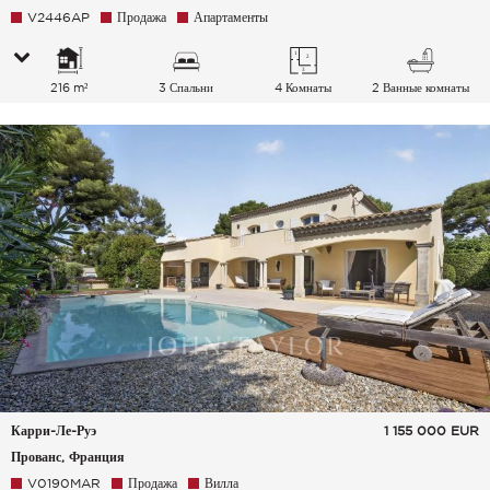
V2446AP
Продажа
Апартаменты
216 m²
3 Спальни
4 Комнаты
2 Ванные комнаты
Карри-Ле-Руэ
1 155 000
EUR
Прованс, Франция
V0190MAR
Продажа
Вилла