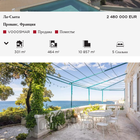
Ла-Сьота
2 480 000
EUR
Прованс, Франция
V0005MAR
Продажа
Поместье
301 m²
464 m²
10 857 m²
5 Спальни