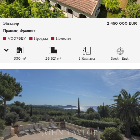
Эйгальер
2 450 000
EUR
Прованс, Франция
V0076EY
Продажа
Поместье
330 m²
26 621 m²
5 Комнаты
South East