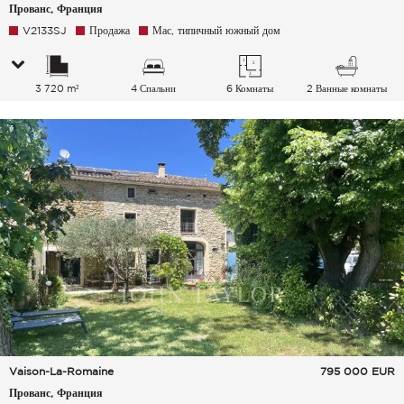
Прованс, Франция
V2133SJ
Продажа
Мас, типичный южный дом
3 720 m²
4 Спальни
6 Комнаты
2 Ванные комнаты
Vaison-La-Romaine
795 000
EUR
Прованс, Франция