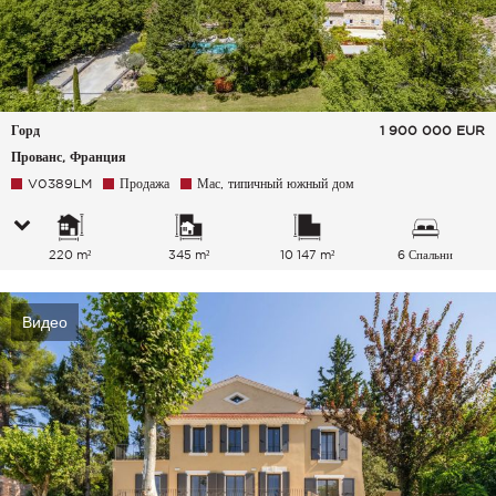
Горд
1 900 000
EUR
Прованс, Франция
V0389LM
Продажа
Мас, типичный южный дом
220 m²
345 m²
10 147 m²
6 Спальни
Видео