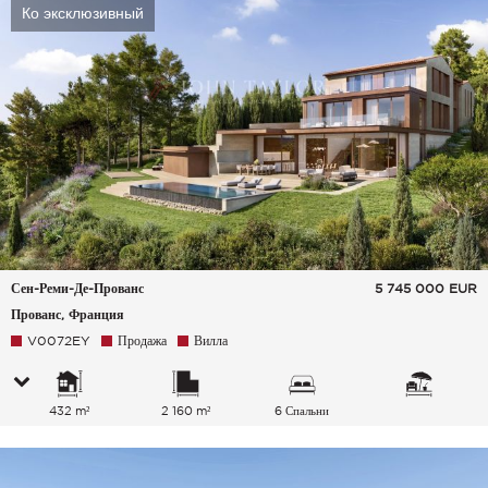
Ко эксклюзивный
Сен-Реми-Де-Прованс
5 745 000
EUR
Прованс, Франция
V0072EY
Продажа
Вилла
432 m²
2 160 m²
6 Спальни