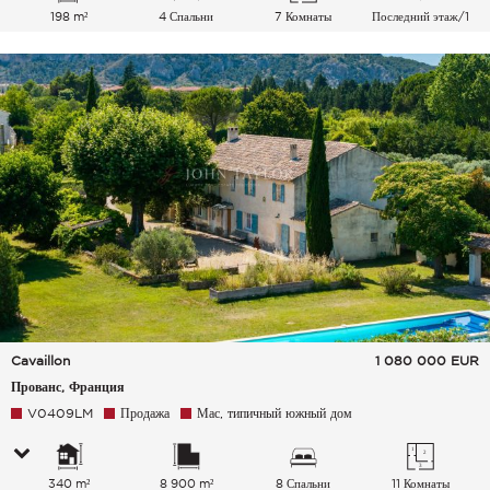
198 m²
4 Спальни
7 Комнаты
Последний этаж/1
Cavaillon
1 080 000
EUR
Прованс, Франция
V0409LM
Продажа
Мас, типичный южный дом
340 m²
8 900 m²
8 Спальни
11 Комнаты