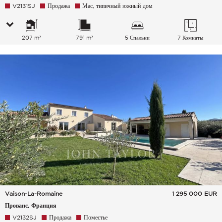
V2131SJ
Продажа
Мас, типичный южный дом
207 m²
791 m²
5 Спальни
7 Комнаты
Vaison-La-Romaine
1 295 000
EUR
Прованс, Франция
V2132SJ
Продажа
Поместье