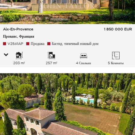
Aix-En-Provence
1 850 000
EUR
Прованс, Франция
V2541AP
Продажа
Бастид, типичный южный дом
203 m²
257 m²
4 Спальни
5 Комнаты