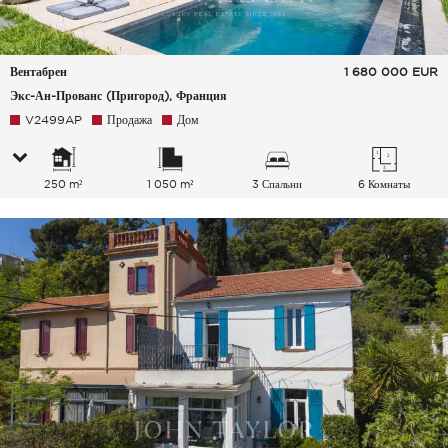
Вентабрен
1 680 000
EUR
Экс-Ан-Прованс (Пригород), Франция
V2499AP
Продажа
Дом
250 m²
1 050 m²
3 Спальни
6 Комнаты