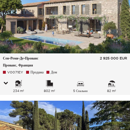
Сен-Реми-Де-Прованс
2 925 000
EUR
Прованс, Франция
V0071EY
Продажа
Дом
234 m²
802 m²
5 Спальни
82 m²