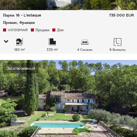
Париж 16 - L'estaque
735 000
EUR
Прованс, Франция
V0105MAR
Продажа
Дом
180 m²
335 m²
4 Спальни
6 Комнаты
Эксклюзивный