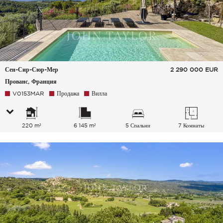
Сен-Сир-Сюр-Мер
2 290 000
EUR
Прованс, Франция
V0153MAR
Продажа
Вилла
220 m²
6 145 m²
5 Спальни
7 Комнаты