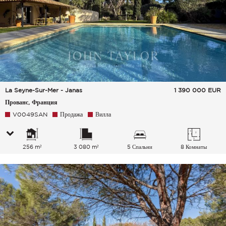
La Seyne-Sur-Mer - Janas
1 390 000
EUR
Прованс, Франция
V0049SAN
Продажа
Вилла
256 m²
3 080 m²
5 Спальни
8 Комнаты