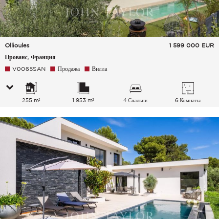
Ollioules
1 599 000
EUR
Прованс, Франция
V0065SAN
Продажа
Вилла
255 m²
1 953 m²
4 Спальни
6 Комнаты