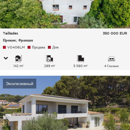
Taillades
350 000
EUR
Прованс, Франция
V0406LM
Продажа
Дом
142 m²
289 m²
5 580 m²
4 Спальни
Эксклюзивный