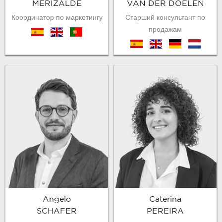
MERIZALDE
VAN DER DOELEN
Координатор по маркетингу
Старший консультант по
продажам
es
en
pt
es
en
de
nl
Angelo
Caterina
SCHAFER
PEREIRA