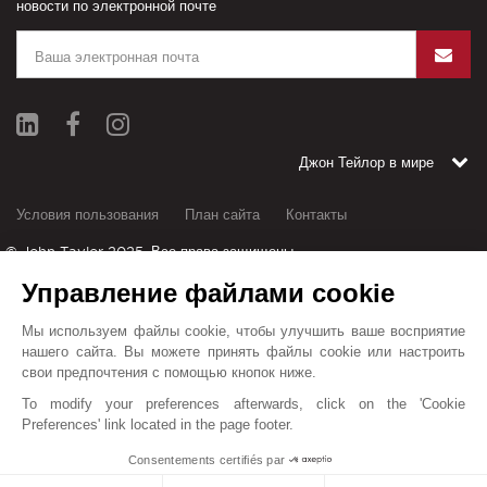
новости по электронной почте
Джон Тейлор в мире
Условия пользования
План сайта
Контакты
© John Taylor 2025. Все права защищены.
Управление файлами cookie
Мы используем файлы cookie, чтобы улучшить ваше восприятие
A.B.I.N.I. Officially founded in the beginning of 2020 to control the real estate sector in
нашего сайта. Вы можете принять файлы cookie или настроить
свои предпочтения с помощью кнопок ниже.
the Balearic Islands to promote competent and ethical practice by creating a
certification program to secure minimum standards. John Taylor Mallorca are proud to
To modify your preferences afterwards, click on the 'Cookie
Preferences' link located in the page footer.
be among the founding members of the association.
Abini.es
Собранная информация необходима для обработки вашего запроса. В
1
Consentements certifiés par
любое время вы имеете право доступа, изменения и удаления ваших