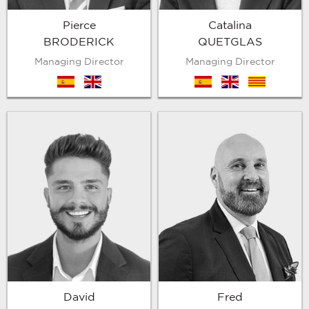
Pierce
Catalina
BRODERICK
QUETGLAS
Managing Director
Managing Director
es
en
es
en
cat
David
Fred