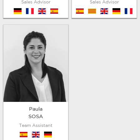
Sales Advisor
Sales Advisor
de
fr
en
es
es
cat
en
de
fr
Paula
SOSA
Team Assistant
es
en
de