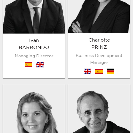
Charlotte
Iván
PRINZ
BARRONDO
Business Development
Managing Director
Manager
es
en
en
es
de