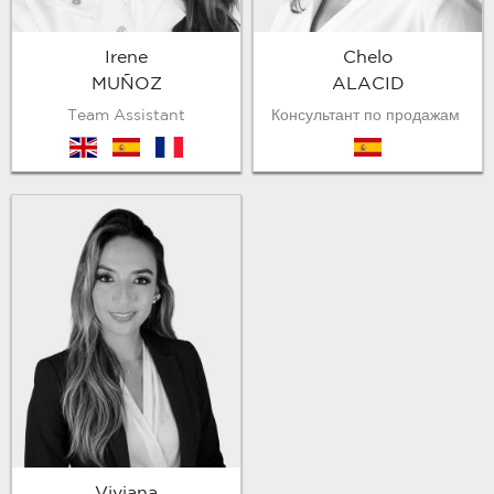
Irene
Chelo
MUÑOZ
ALACID
Team Assistant
Консультант по продажам
en
es
fr
es
Viviana