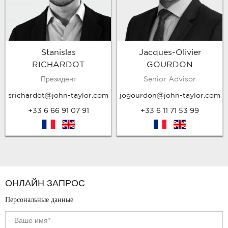
Stanislas
Jacques-Olivier
RICHARDOT
GOURDON
Президент
Senior Advisor
srichardot@john-taylor.com
jogourdon@john-taylor.com
+33 6 66 91 07 91
+33 6 11 71 53 99
fr
en
fr
en
ОНЛАЙН ЗАПРОС
Персональные данные