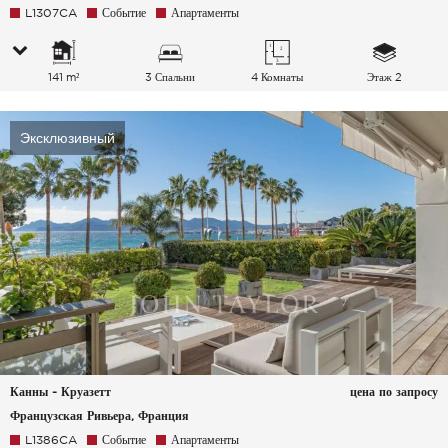
L1307CA
Событие
Апартаменты
141 m²
3 Спальни
4 Комнаты
Этаж 2
Эксклюзивный
Канны - Круазетт
цена по запросу
Французская Ривьера, Франция
L1386CA
Событие
Апартаменты