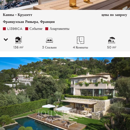
Канны - Круазетт
цена по запросу
Французская Ривьера, Франция
L1398CA
Событие
Апартаменты
136 m²
3 Спальни
4 Комнаты
50 m²