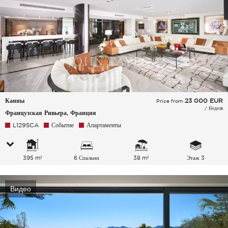
Канны
23 000
EUR
Price from
/ Неделя
Французская Ривьера, Франция
L1295CA
Событие
Апартаменты
395 m²
6 Спальни
38 m²
Этаж 3
Видео