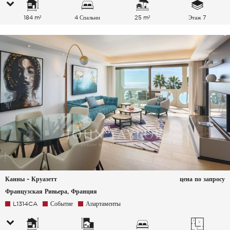
184 m²
4 Спальни
25 m²
Этаж 7
Канны - Круазетт
цена по запросу
Французская Ривьера, Франция
L1314CA
Событие
Апартаменты