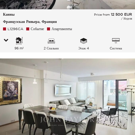
Канны
12 500
EUR
Price from
/ Неделя
Французская Ривьера, Франция
L1296CA
Событие
Апартаменты
96 m²
2 Спальни
Этаж 4
Cистема
кондиционирования
воздуха