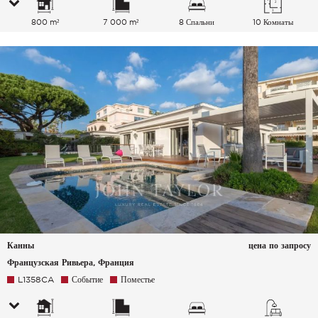
800 m²
7 000 m²
8 Спальни
10 Комнаты
Канны
цена по запросу
Французская Ривьера, Франция
L1358CA
Событие
Поместье