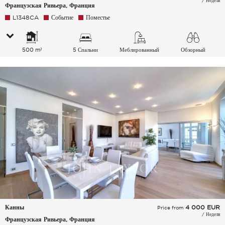
/ Неделя
Французская Ривьера, Франция
L1348CA
Событие
Поместье
500 m²
5 Спальни
Меблированный
Обзорный
Канны
4 000
EUR
Price from
/ Неделя
Французская Ривьера, Франция