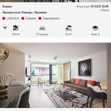
Канны
13 000
EUR
Price from
/ Неделя
Французская Ривьера, Франция
L1294CA
Событие
Апартаменты
114 m²
2 Спальни
8 m²
Этаж 2