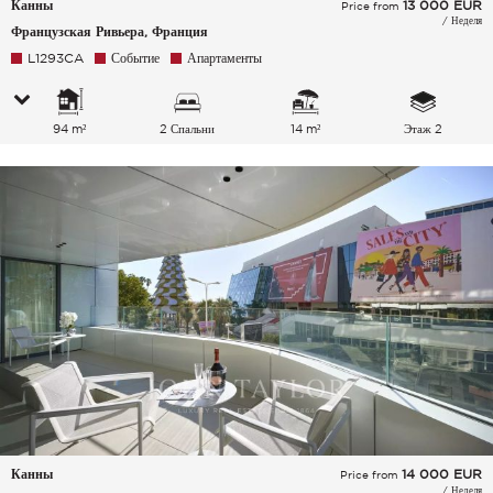
Канны
13 000
EUR
Price from
/ Неделя
Французская Ривьера, Франция
L1293CA
Событие
Апартаменты
94 m²
2 Спальни
14 m²
Этаж 2
Канны
14 000
EUR
Price from
/ Неделя