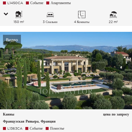
L1450CA
Событие
Апартаменты
150 m²
3 Спальни
4 Комнаты
22 m²
Видео
Канны
цена по запросу
Французская Ривьера, Франция
L1363CA
Событие
Поместье