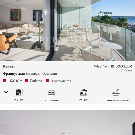
Канны
18 500
EUR
Price from
/ Неделя
Французская Ривьера, Франция
L1301CA
Событие
Апартаменты
231 m²
5 Спальни
25 m²
5 Ванные комнаты