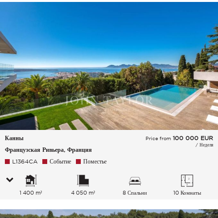
Канны
100 000
EUR
Price from
/ Неделя
Французская Ривьера, Франция
L1364CA
Событие
Поместье
1 400 m²
4 050 m²
8 Спальни
10 Комнаты