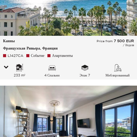
Канны
7 500
EUR
Price from
/ Неделя
Французская Ривьера, Франция
L1427CA
Событие
Апартаменты
233 m²
4 Спальни
Этаж 7
Меблированный