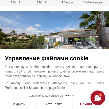
340 m²
650 m²
5 Спальни
Меблированный
Управление файлами cookie
Мы используем файлы cookie, чтобы улучшить ваше восприятие
нашего сайта. Вы можете принять файлы cookie или настроить
свои предпочтения с помощью кнопок ниже.
Канны - Ле-Канне
цена по запросу
To modify your preferences afterwards, click on the 'Cookie
Французская Ривьера, Франция
Preferences' link located in the page footer.
L1350CA
Событие
Поместье
1
Consentements certifiés par
Закрыть
Установить
Принять все
350 m²
7 Спальни
Меблированный
Бассейн