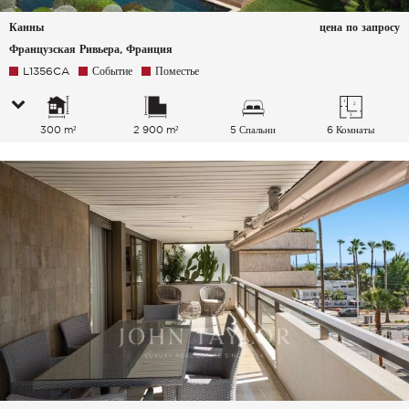
Канны
цена по запросу
Французская Ривьера, Франция
L1356CA
Событие
Поместье
300 m²
2 900 m²
5 Спальни
6 Комнаты