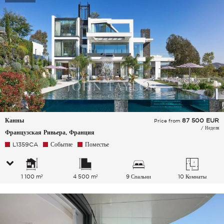
Канны
87 500
EUR
Price from
/ Неделя
Французская Ривьера, Франция
L1359CA
Событие
Поместье
1 100 m²
4 500 m²
9 Спальни
10 Комнаты