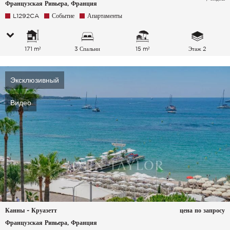
Французская Ривьера, Франция
L1292CA
Событие
Апартаменты
171 m²
3 Спальни
15 m²
Этаж 2
Эксклюзивный
Видео
Канны - Круазетт
цена по запросу
Французская Ривьера, Франция