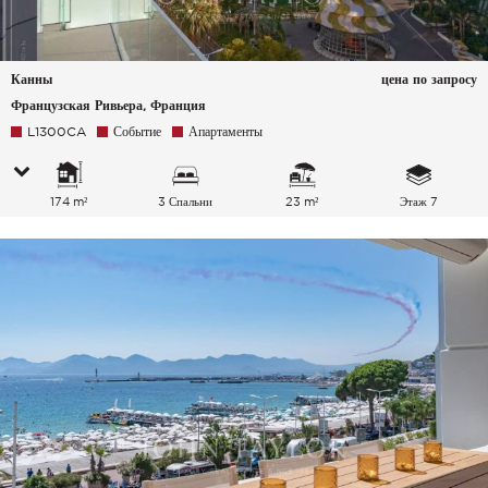
Канны
цена по запросу
Французская Ривьера, Франция
L1300CA
Событие
Апартаменты
174 m²
3 Спальни
23 m²
Этаж 7