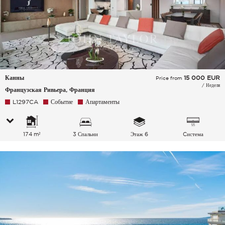
Канны
15 000
EUR
Price from
/ Неделя
Французская Ривьера, Франция
L1297CA
Событие
Апартаменты
174 m²
3 Спальни
Этаж 6
Cистема
кондиционирования
воздуха