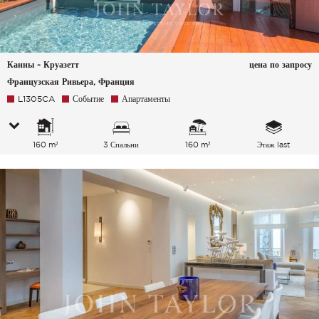
Канны - Круазетт
цена по запросу
Французская Ривьера, Франция
L1305CA
Событие
Апартаменты
160 m²
3 Спальни
160 m²
Этаж last