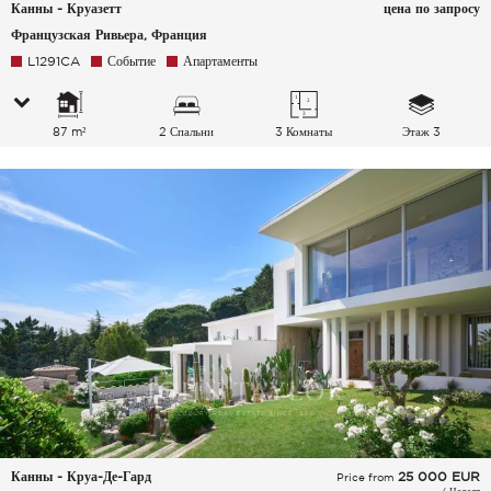
Канны - Круазетт
цена по запросу
Французская Ривьера, Франция
L1291CA
Событие
Апартаменты
87 m²
2 Спальни
3 Комнаты
Этаж 3
Канны - Круа-Де-Гард
25 000
EUR
Price from