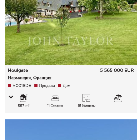
Houlgate
5 565 000
EUR
Нормандия, Франция
V0018DE
Продажа
Дом
557 m²
11 Спальни
15 Комнаты