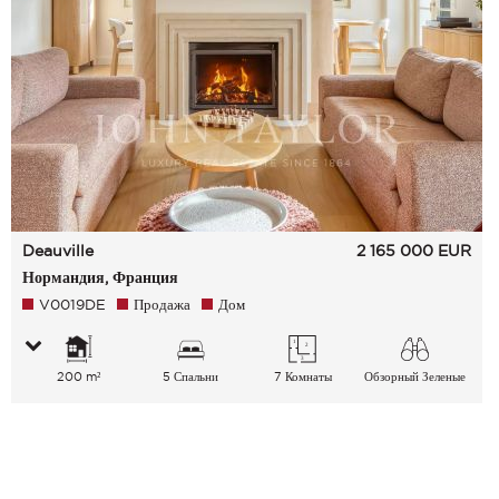
Deauville
2 165 000
EUR
Нормандия, Франция
V0019DE
Продажа
Дом
200 m²
5 Спальни
7 Комнаты
Обзорный Зеленые
окрестности