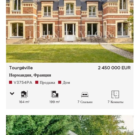
Tourgéville
2 450 000
EUR
Нормандия, Франция
V3754PA
Продажа
Дом
164 m²
199 m²
7 Спальни
7 Комнаты