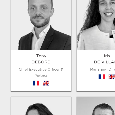
Tony
Iris
DEBORD
DE VILLA
Chief Executive Officer &
Managing Dir
Partner
fr
en
fr
en