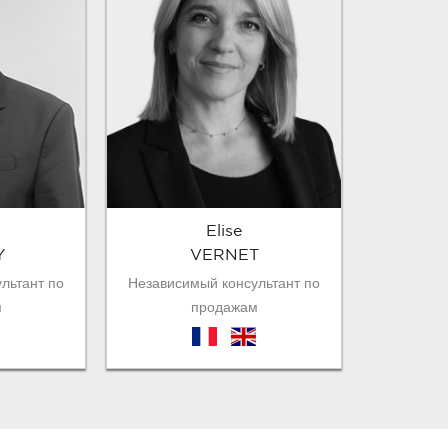
Elise
Y
VERNET
льтант по
Независимый консультант по
м
продажам
fr
en