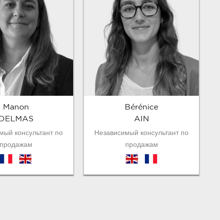
Manon
Bérénice
DELMAS
AIN
мый консультант по
Независимый консультант по
продажам
продажам
fr
en
en
fr