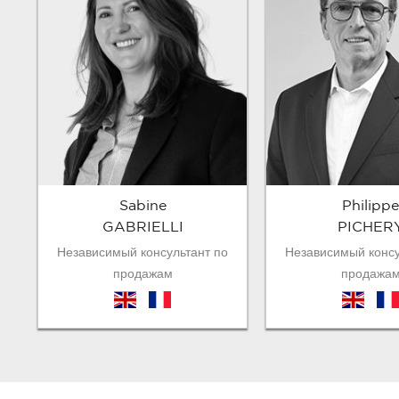
Sabine
Philippe
GABRIELLI
PICHER
Независимый консультант по
Независимый консу
продажам
продажа
en
fr
en
fr