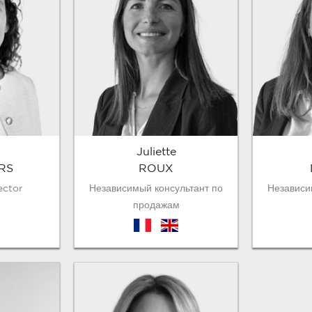
Juliette
RS
ROUX
ector
Независимый консультант по
Независи
продажам
fr
en