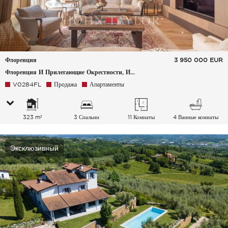
Флоренция
3 950 000
EUR
Флоренция И Прилегающие Окрестности, Италия
V0284FL
Продажа
Апартаменты
323 m²
3 Спальни
11 Комнаты
4 Ванные комнаты
Эксклюзивный