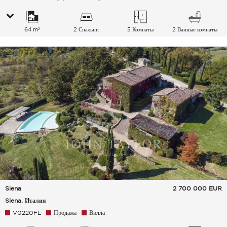
64 m²
2 Спальни
5 Комнаты
2 Ванные комнаты
Siena
2 700 000
EUR
Siena, Италия
V0220FL
Продажа
Вилла