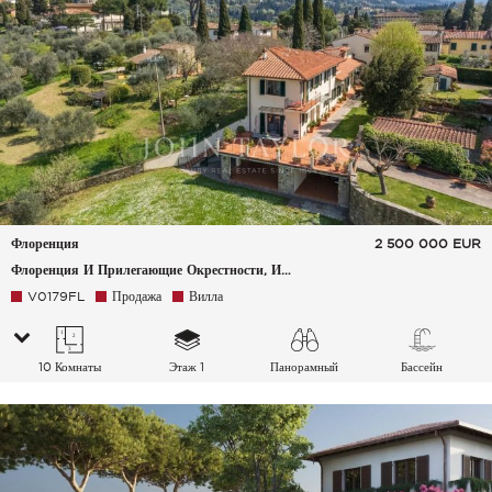
Флоренция
2 500 000
EUR
Флоренция И Прилегающие Окрестности, Италия
V0179FL
Продажа
Вилла
10 Комнаты
Этаж 1
Панорамный
Бассейн