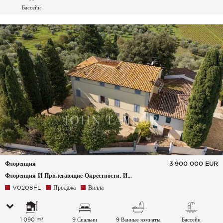
Бассейн
Флоренция
3 900 000
EUR
Флоренция И Прилегающие Окрестности, Италия
V0208FL
Продажа
Вилла
1 090 m²
9 Спальни
9 Ванные комнаты
Бассейн