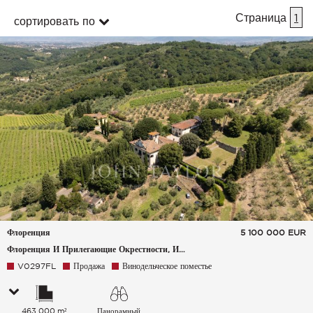
Страница
1
сортировать по
Флоренция
5 100 000
EUR
Флоренция И Прилегающие Окрестности, Италия
V0297FL
Продажа
Винодельческое поместье
463 000 m²
Панорамный