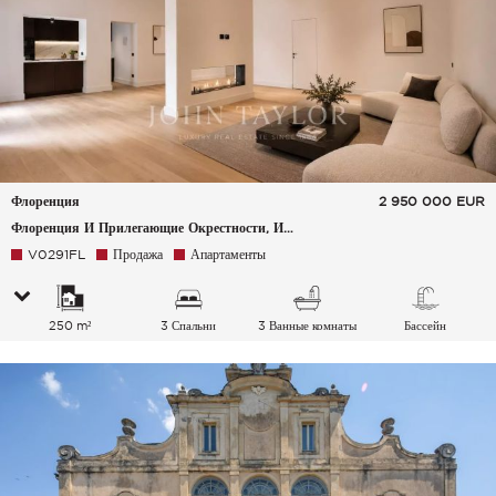
Флоренция
2 950 000
EUR
Флоренция И Прилегающие Окрестности, Италия
V0291FL
Продажа
Апартаменты
250 m²
3 Спальни
3 Ванные комнаты
Бассейн