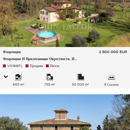
Флоренция
2 500 000
EUR
Флоренция И Прилегающие Окрестности, Италия
V0168FL
Продажа
Вилла
600 m²
755 m²
50 000 m²
9 Спальни