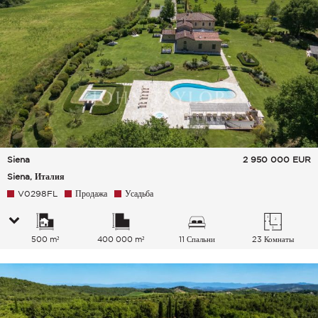
Siena
2 950 000
EUR
Siena, Италия
V0298FL
Продажа
Усадьба
500 m²
400 000 m²
11 Спальни
23 Комнаты