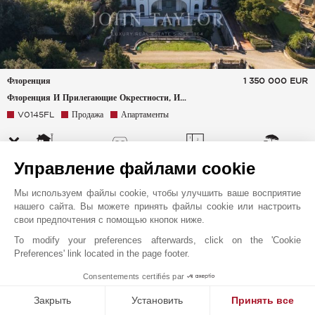
Флоренция
1 350 000
EUR
Флоренция И Прилегающие Окрестности, Италия
V0145FL
Продажа
Апартаменты
170 m²
2 Спальни
6 Комнаты
50 m²
Управление файлами cookie
Мы используем файлы cookie, чтобы улучшить ваше восприятие
нашего сайта. Вы можете принять файлы cookie или настроить
свои предпочтения с помощью кнопок ниже.
To modify your preferences afterwards, click on the 'Cookie
Preferences' link located in the page footer.
1
Consentements certifiés par
Закрыть
Установить
Принять все