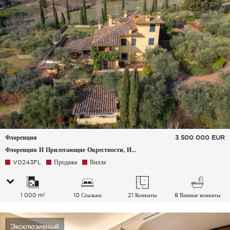
Флоренция
3 500 000
EUR
Флоренция И Прилегающие Окрестности, Италия
V0243FL
Продажа
Вилла
1 000 m²
10 Спальни
21 Комнаты
8 Ванные комнаты
Эксклюзивный