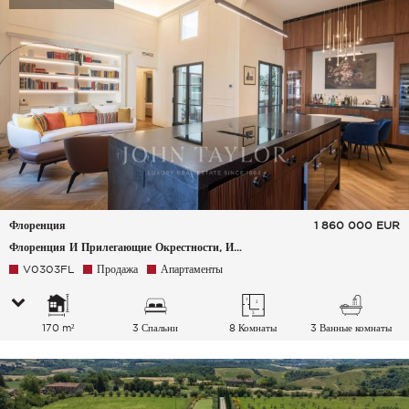
Флоренция
1 860 000
EUR
Флоренция И Прилегающие Окрестности, Италия
V0303FL
Продажа
Апартаменты
170 m²
3 Спальни
8 Комнаты
3 Ванные комнаты