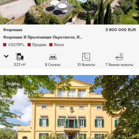
Флоренция
3 900 000
EUR
Флоренция И Прилегающие Окрестности, Италия
V0275FL
Продажа
Вилла
323 m²
8 Спальни
10 Комнаты
7 Ванные комнаты
Видео