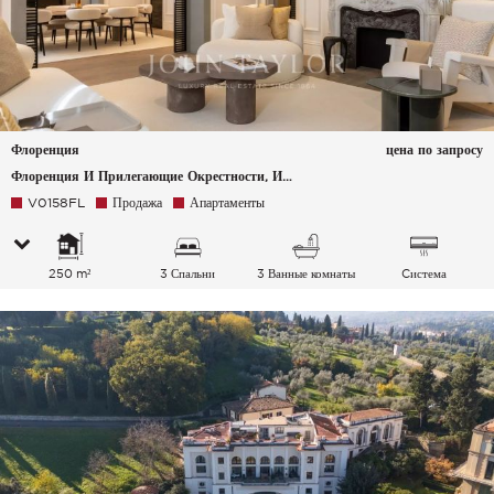
Флоренция
цена по запросу
Флоренция И Прилегающие Окрестности, Италия
V0158FL
Продажа
Апартаменты
250 m²
3 Спальни
3 Ванные комнаты
Cистема
кондиционирования
воздуха