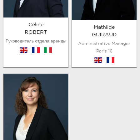
Céline
Mathilde
ROBERT
GUIRAUD
Руководитель отдела аренды
Administrative Manager
en
fr
it
Paris 16
en
fr