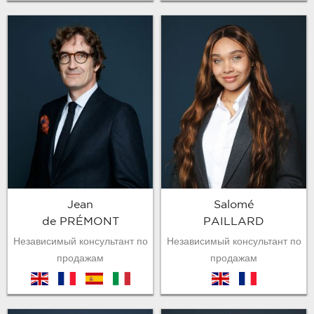
Jean
Salomé
de PRÉMONT
PAILLARD
Независимый консультант по
Независимый консультант по
продажам
продажам
en
fr
es
it
en
fr