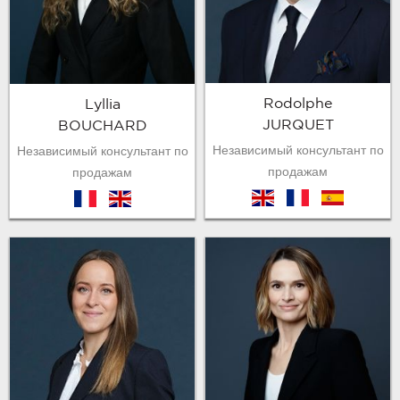
Rodolphe
Lyllia
JURQUET
BOUCHARD
Независимый консультант по
Независимый консультант по
продажам
продажам
en
fr
es
fr
en