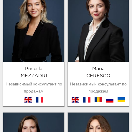
Priscilla
Maria
MEZZADRI
CERESCO
Независимый консультант по
Независимый консультант по
продажам
продажам
en
fr
en
fr
ro
ru
ukr