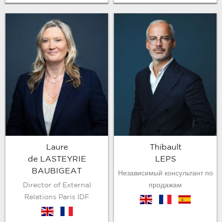
Laure
Thibault
de LASTEYRIE
LEPS
BAUBIGEAT
Независимый консультант по
Director of External
продажам
Relations Paris IDF
en
fr
es
en
fr