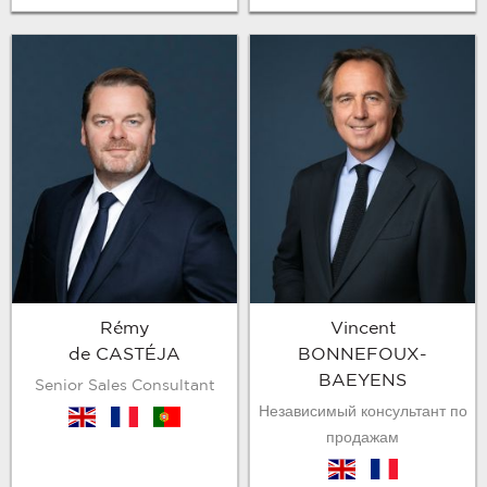
Rémy
Vincent
de CASTÉJA
BONNEFOUX-
BAEYENS
Senior Sales Consultant
Независимый консультант по
en
fr
pt
продажам
en
fr