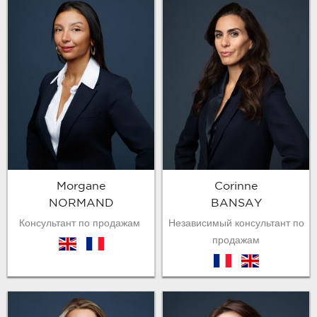
Morgane
Corinne
NORMAND
BANSAY
Консультант по продажам
Независимый консультант по
продажам
en
fr
fr
en