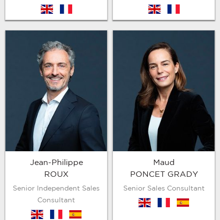
en
fr
en
fr
Jean-Philippe
Maud
ROUX
PONCET GRADY
Senior Independent Sales
Senior Sales Consultant
Consultant
en
fr
es
en
fr
es