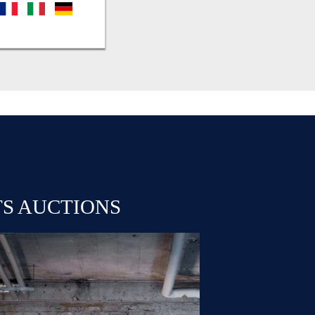
fr
it
de
TS AUCTIONS