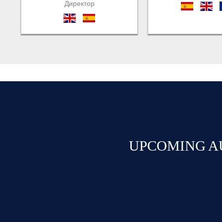
Директор
es
en
en
es
UPCOMING A