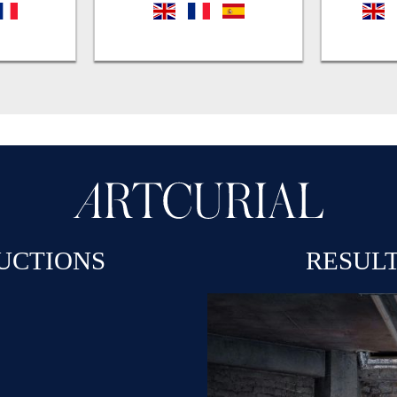
fr
en
fr
es
en
UCTIONS
RESUL