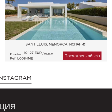
SANT LLUIS, MENORCA, ИСПАНИЯ
19 127
EUR
/ Неделя
Price from
Посмотреть объект
Ref: L0084ME
INSTAGRAM
ЦИЯ