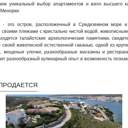
аем уникальный выбор апартаментов и вилл высшего к
 Менорки.
 - это остров, расположенный в Средиземном море и 
н своими пляжами с кристально чистой водой, живописны
аходятся талайотские археологические памятники, свидет
я своей живописной естественной гаванью, одной из круп
, мощеные улочки, разнообразные магазины и рестораны
ет разнообразный кулинарный опыт и возможность познако
ПРОДАЕТСЯ