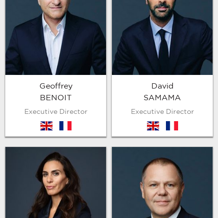
Geoffrey
David
BENOIT
SAMAMA
Executive Director
Executive Director
en
fr
en
fr