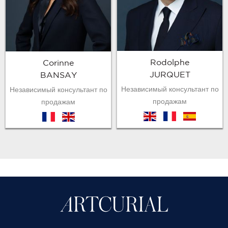
Rodolphe
Corinne
JURQUET
BANSAY
Независимый консультант по
Независимый консультант по
продажам
продажам
en
fr
es
fr
en