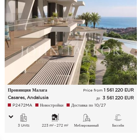
Провинция Малага
1 561 220
EUR
Price from
Casares, Andalusia
3 561 220 EUR
до
P2472MA
Новостройки
Доставка по 10/27
3 Units
223 m² - 272 m²
Меблированный
Бассейн