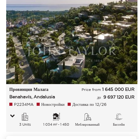
Провинция Малага
1 645 000
EUR
Price from
Benahavís, Andalusia
9 697 120 EUR
до
P2234MA
Новостройки
Доставка по 12/26
3 Units
1 034 m² - 1 450
Меблированный
Бассейн
m²