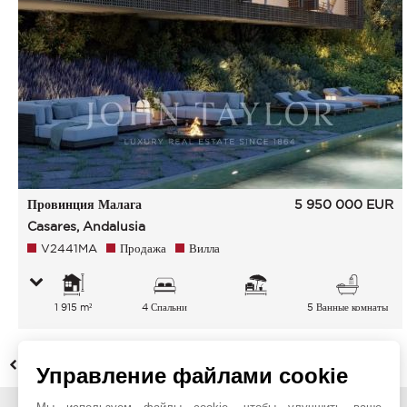
Провинция Малага
5 950 000
EUR
Casares, Andalusia
V2441MA
Продажа
Вилла
1 915 m²
4 Спальни
5 Ванные комнаты
НАЗАД
Управление файлами cookie