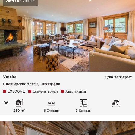
Эксклюзивный
Verbier
цена по запросу
Швейцарские Альпы, Швейцария
L0300VE
Сезонная аренда
Апартаменты
250 m²
6 Спальни
8 Комнаты