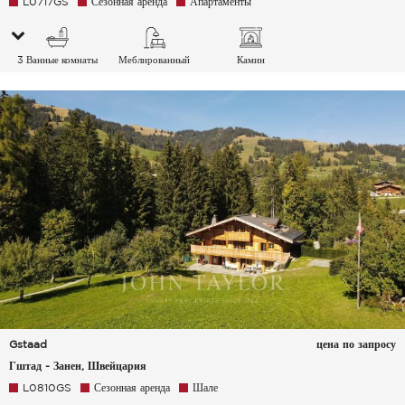
L0717GS
Сезонная аренда
Апартаменты
3 Ванные комнаты
Меблированный
Камин
Gstaad
цена по запросу
Гштад - Занен, Швейцария
L0810GS
Сезонная аренда
Шале