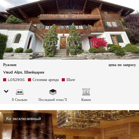
Ружмон
цена по запросу
Vaud Alps, Швейцария
L0529GS
Сезонная аренда
Шале
5 Спальни
Последний этаж/3
Камин
Ко эксклюзивный