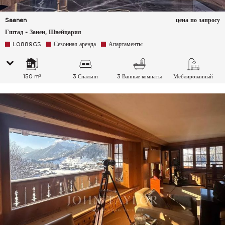
Saanen
цена по запросу
Гштад - Занен, Швейцария
L0889GS
Сезонная аренда
Апартаменты
150 m²
3 Спальни
3 Ванные комнаты
Меблированный