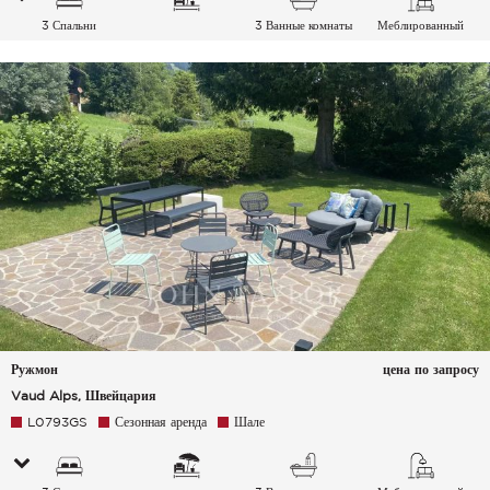
3 Спальни
3 Ванные комнаты
Меблированный
Ружмон
цена по запросу
Vaud Alps, Швейцария
L0793GS
Сезонная аренда
Шале