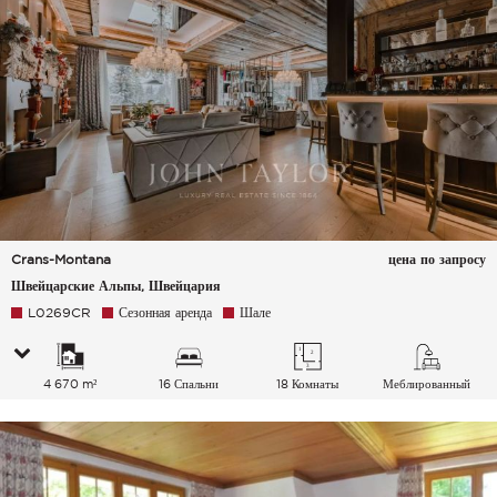
Crans-Montana
цена по запросу
Швейцарские Альпы, Швейцария
L0269CR
Сезонная аренда
Шале
4 670 m²
16 Спальни
18 Комнаты
Меблированный