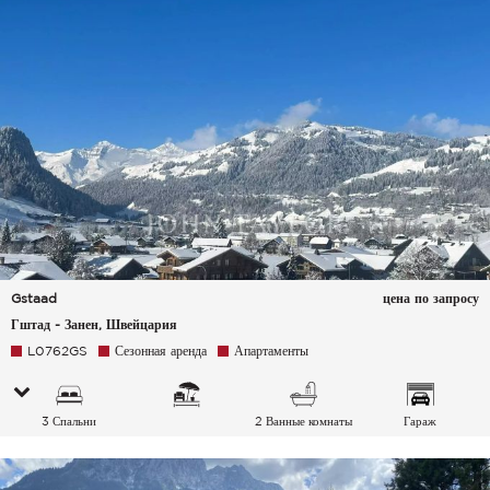
Gstaad
цена по запросу
Гштад - Занен, Швейцария
L0762GS
Сезонная аренда
Апартаменты
3 Спальни
2 Ванные комнаты
Гараж