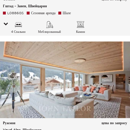
Гштад - Занен, Швейцария
L0886GS
Сезонная аренда
Шале
4 Спальни
Меблированный
Камин
Ружмон
цена по запросу
Vaud Alps, Швейцария