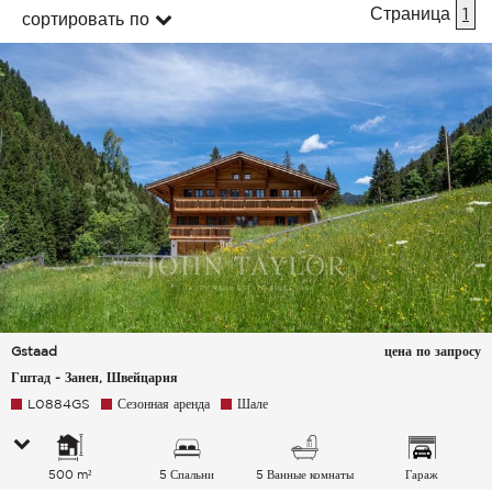
Страница
1
сортировать по
Gstaad
цена по запросу
Гштад - Занен, Швейцария
L0884GS
Сезонная аренда
Шале
500 m²
5 Спальни
5 Ванные комнаты
Гараж