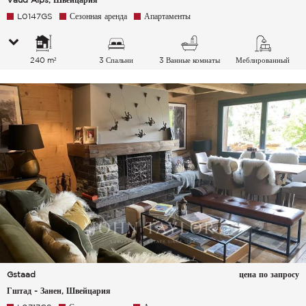
L0147GS
Сезонная аренда
Апартаменты
240 m²
3 Спальни
3 Ванные комнаты
Меблированный
Gstaad
цена по запросу
Гштад - Занен, Швейцария