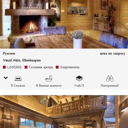
Ружмон
цена по запросу
Vaud Alps, Швейцария
L0513GS
Сезонная аренда
Апартаменты
5 Спальни
6 Ванные комнаты
1-ый/3
Панорамный