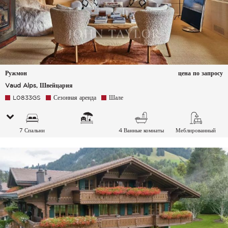
Ружмон
цена по запросу
Vaud Alps, Швейцария
L0833GS
Сезонная аренда
Шале
7 Спальни
4 Ванные комнаты
Меблированный