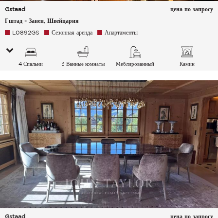
Gstaad
цена по запросу
Гштад - Занен, Швейцария
L0892GS
Сезонная аренда
Апартаменты
4 Спальни
3 Ванные комнаты
Меблированный
Камин
Gstaad
цена по запросу