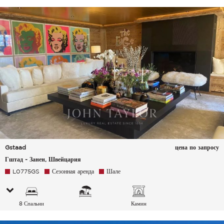
Gstaad
цена по запросу
Гштад - Занен, Швейцария
L0775GS
Сезонная аренда
Шале
8 Спальни
Камин