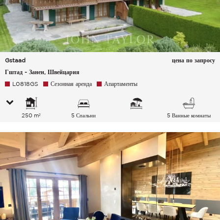
Gstaad
цена по запросу
Гштад - Занен, Швейцария
L0818GS
Сезонная аренда
Апартаменты
250 m²
5 Спальни
5 Ванные комнаты