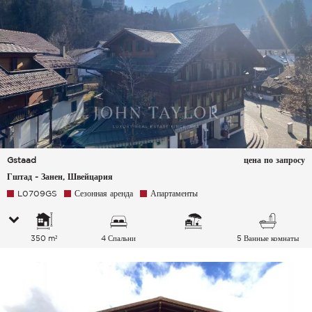
Gstaad
цена по запросу
Гштад - Занен, Швейцария
L0709GS
Сезонная аренда
Апартаменты
350 m²
4 Спальни
5 Ванные комнаты