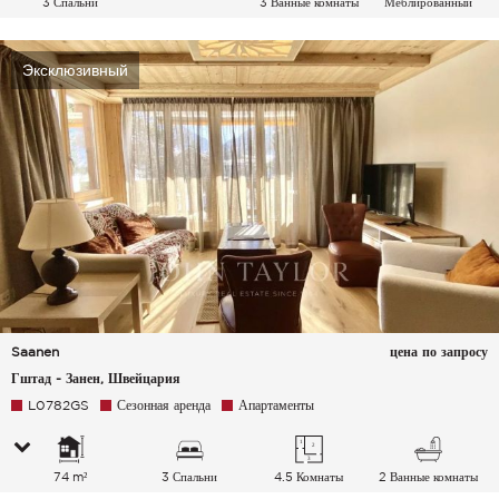
3 Спальни
3 Ванные комнаты
Меблированный
Эксклюзивный
Saanen
цена по запросу
Гштад - Занен, Швейцария
L0782GS
Сезонная аренда
Апартаменты
74 m²
3 Спальни
4.5 Комнаты
2 Ванные комнаты