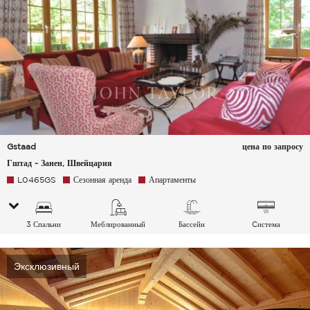
Gstaad
цена по запросу
Гштад - Занен, Швейцария
L0465GS
Сезонная аренда
Апартаменты
3 Спальни
Меблированный
Бассейн
Cистема
кондиционирования
воздуха
Эксклюзивный