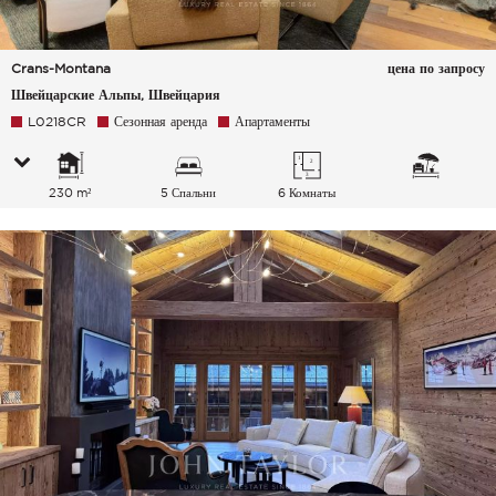
Crans-Montana
цена по запросу
Швейцарские Альпы, Швейцария
L0218CR
Сезонная аренда
Апартаменты
230 m²
5 Спальни
6 Комнаты