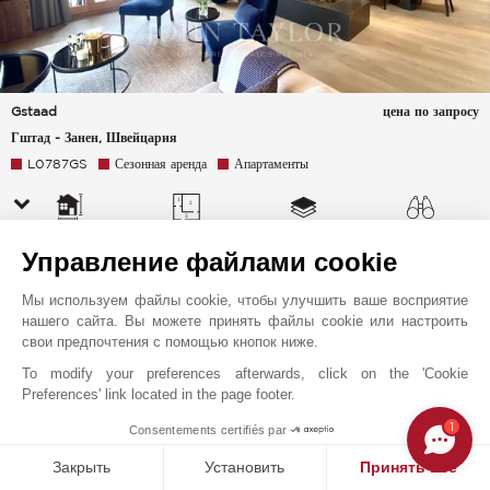
Gstaad
цена по запросу
Гштад - Занен, Швейцария
L0787GS
Сезонная аренда
Апартаменты
200 m²
5.5 Комнаты
Этаж last
Панорамный
Управление файлами cookie
Лыжная
трасса Деревня Горы
Мы используем файлы cookie, чтобы улучшить ваше восприятие
нашего сайта. Вы можете принять файлы cookie или настроить
свои предпочтения с помощью кнопок ниже.
To modify your preferences afterwards, click on the 'Cookie
Preferences' link located in the page footer.
1
Consentements certifiés par
Закрыть
Установить
Принять все