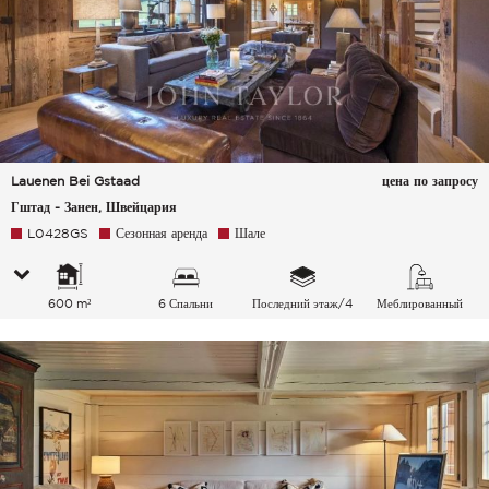
Lauenen Bei Gstaad
цена по запросу
Гштад - Занен, Швейцария
L0428GS
Сезонная аренда
Шале
600 m²
6 Спальни
Последний этаж/4
Меблированный