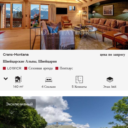
Crans-Montana
цена по запросу
Швейцарские Альпы, Швейцария
L0191CR
Сезонная аренда
Пентхаус
140 m²
4 Спальни
5 Комнаты
Этаж last
Эксклюзивный