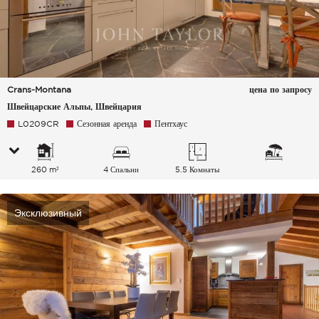
Crans-Montana
цена по запросу
Швейцарские Альпы, Швейцария
L0209CR
Сезонная аренда
Пентхаус
260 m²
4 Спальни
5.5 Комнаты
Эксклюзивный