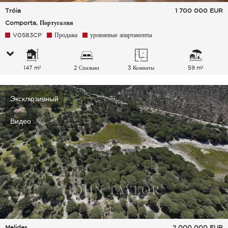
Tróia
1 700 000
EUR
Comporta, Португалия
V0583CP
Продажа
уровневые апартаменты
147 m²
2 Спальни
3 Комнаты
59 m²
Эксклюзивный
Видео
Melides
2 000 000
EUR