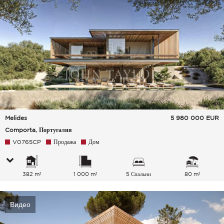
Melides
5 980 000
EUR
Comporta, Португалия
V0765CP
Продажа
Дом
382 m²
1 000 m²
5 Спальни
80 m²
Видео