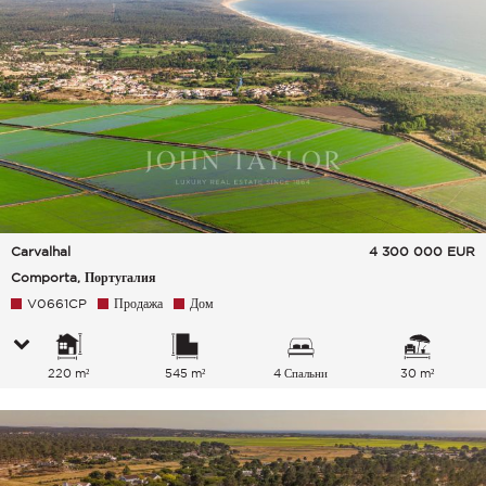
Carvalhal
4 300 000
EUR
Comporta, Португалия
V0661CP
Продажа
Дом
220 m²
545 m²
4 Спальни
30 m²