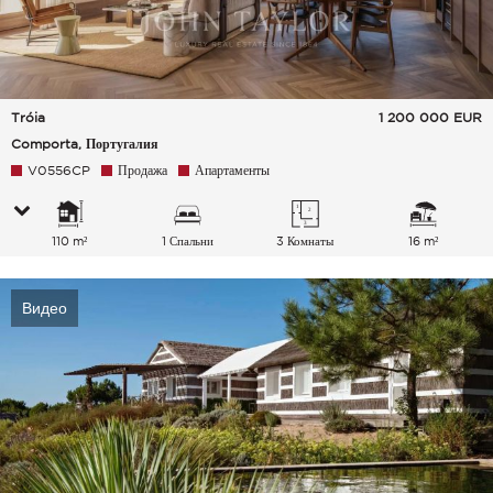
Tróia
1 200 000
EUR
Comporta, Португалия
V0556CP
Продажа
Апартаменты
110 m²
1 Спальни
3 Комнаты
16 m²
Видео