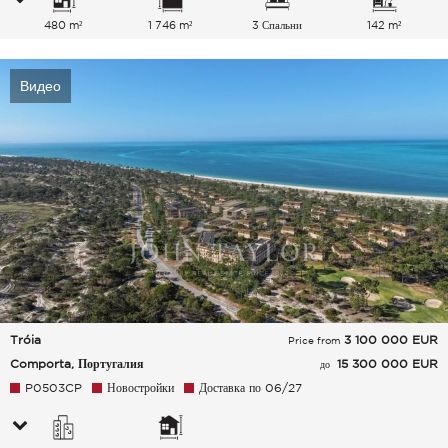
480 m²
1 746 m²
3 Спальни
142 m²
Видео
Tróia
3 100 000
EUR
Price from
Comporta, Португалия
15 300 000 EUR
до
P0503CP
Новостройки
Доставка по 06/27