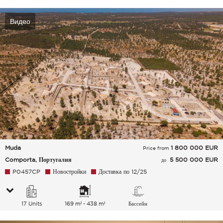
Видео
Muda
1 800 000
EUR
Price from
Comporta, Португалия
5 500 000 EUR
до
P0457CP
Новостройки
Доставка по 12/25
17 Units
169 m² - 438 m²
Бассейн