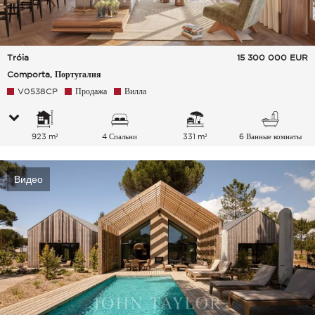
Tróia
15 300 000
EUR
Comporta, Португалия
V0538CP
Продажа
Вилла
923 m²
4 Спальни
331 m²
6 Ванные комнаты
Видео