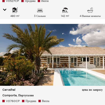
V0527CP
Продажа
Вилла
480 m²
3 Спальни
142 m²
4 Ванные комнаты
Carvalhal
цена по запросу
Comporta, Португалия
V0760CP
Продажа
Вилла