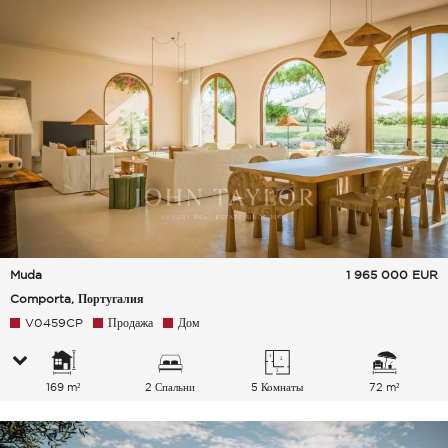
Muda
1 965 000
EUR
Comporta, Португалия
V0459CP
Продажа
Дом
169 m²
2 Спальни
5 Комнаты
72 m²