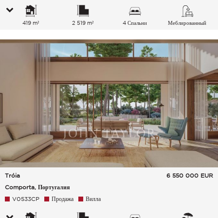
419 m²
2 519 m²
4 Спальни
Меблированный
Tróia
6 550 000
EUR
Comporta, Португалия
V0533CP
Продажа
Вилла