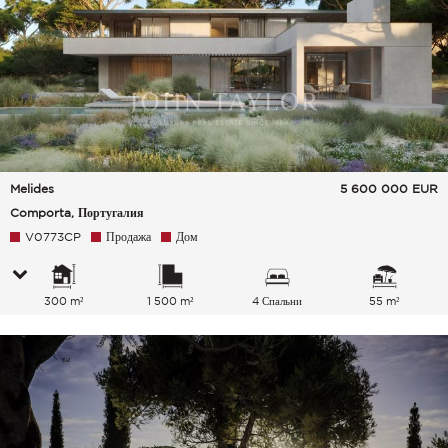
Melides
5 600 000
EUR
Comporta, Португалия
V0773CP
Продажа
Дом
300 m²
1 500 m²
4 Спальни
55 m²