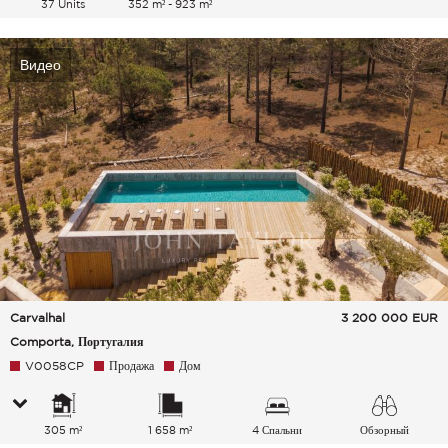
37 Units
352 m² - 923 m²
Видео
Carvalhal
3 200 000
EUR
Comporta, Португалия
V0058CP
Продажа
Дом
305 m²
1 658 m²
4 Спальни
Обзорный