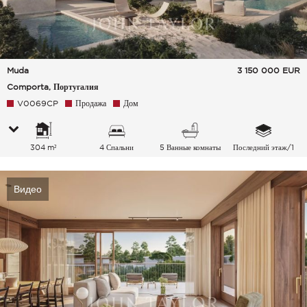
Muda
3 150 000
EUR
Comporta, Португалия
V0069CP
Продажа
Дом
304 m²
4 Спальни
5 Ванные комнаты
Последний этаж/1
Видео