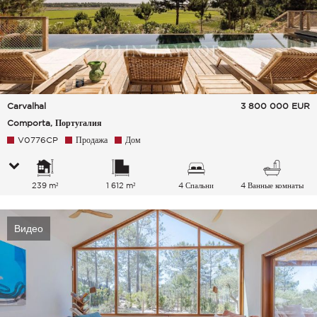
Carvalhal
3 800 000
EUR
Comporta, Португалия
V0776CP
Продажа
Дом
239 m²
1 612 m²
4 Спальни
4 Ванные комнаты
Видео