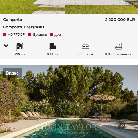
Comporta
2 200 000
EUR
Comporta, Португалия
V0775CP
Продажа
Дом
328 m²
633 m²
5 Спальни
6 Ванные комнаты
Видео