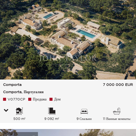
Comporta
7 000 000
EUR
Comporta, Португалия
V0770CP
Продажа
Дом
500 m²
9 092 m²
9 Спальни
11 Ванные комнаты