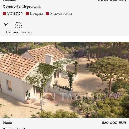
Comporta, Португалия
V0167CP
Продажа
Участок земли
Обзорный Сельская
местность Зеленые
окрестности
Muda
520 000
EUR