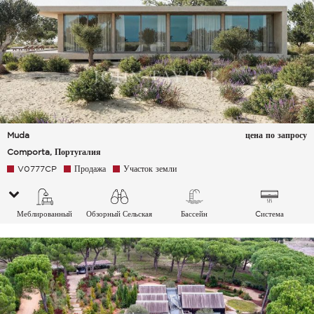
Muda
цена по запросу
Comporta, Португалия
V0777CP
Продажа
Участок земли
Меблированный
Обзорный Сельская
Бассейн
Cистема
местность
кондиционирования
воздуха