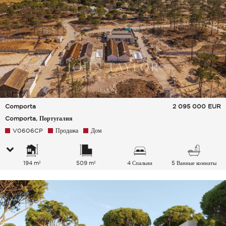
Comporta
2 095 000
EUR
Comporta, Португалия
V0606CP
Продажа
Дом
194 m²
509 m²
4 Спальни
5 Ванные комнаты