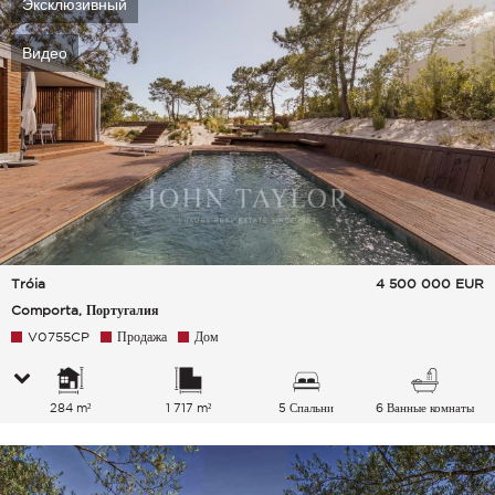
Эксклюзивный
Видео
Tróia
4 500 000
EUR
Comporta, Португалия
V0755CP
Продажа
Дом
284 m²
1 717 m²
5 Спальни
6 Ванные комнаты