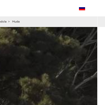
ndola
>
Muda