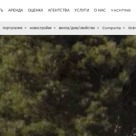
ТЬ
АРЕНДА
ОЦЕНКА
АГЕНТСТВА
УСЛУГИ
О НАС
YACHTING
португалия
>
новостройки
>
вилла/дом/свойство
>
Comporta
>
Grâ