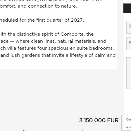
3 150 000
EUR
Со
вр