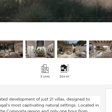
5 Units
304 m²