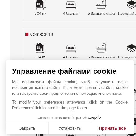
304 m²
4 Спальни
5 Ванные комнаты
Последний 
V0618CP 19
304 m²
4 Спальни
5 Ванные комнаты
Последний 
Управление файлами cookie
V0619CP 1 (Refº da ex villa 13)
ПОСМОТРЕТЬ ОБЪЕКТ
Мы используем файлы cookie, чтобы улучшить ваше
восприятие нашего сайта. Вы можете принять файлы cookie
или настроить свои предпочтения с помощью кнопок ниже.
304 m²
4 Спальни
5 Ванные комнаты
Последний 
To modify your preferences afterwards, click on the 'Cookie
Preferences' link located in the page footer.
Consentements certifiés par
V0620CP 14 ( Refª da ex Villa 17)
ПОСМОТРЕТЬ ОБЪЕК
Закрыть
Установить
Принять все