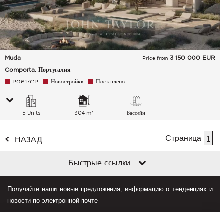
Muda
3 150 000
EUR
Price from
Comporta, Португалия
P0617CP
Новостройки
Поставлено
5 Units
304 m²
Бассейн
Страница
1
НАЗАД
Быстрые ссылки
Получайте наши новые предложения, информацию о тенденциях и
новости по электронной почте