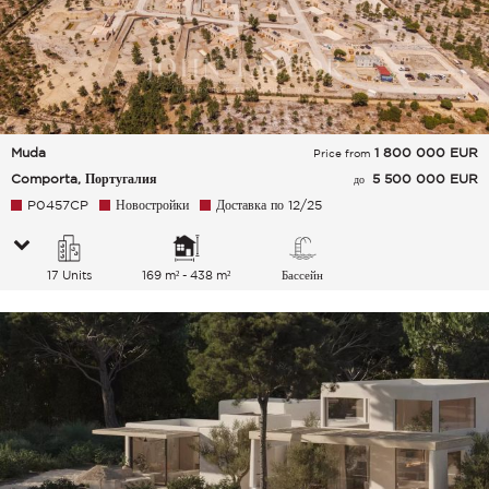
Muda
1 800 000
EUR
Price from
Comporta, Португалия
5 500 000 EUR
до
P0457CP
Новостройки
Доставка по 12/25
17 Units
169 m² - 438 m²
Бассейн