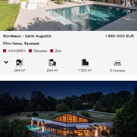
Bordeaux - Saint-Augustin
1 950 000
EUR
Юго-Запад, Франция
V0426BX
Продажа
Дом
264 m²
264 m²
1 100 m²
5 Спальни