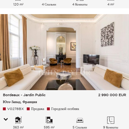
120 m²
4 Спальни
4 Комнаты
4 m²
Bordeaux - Jardin Public
2 990 000
EUR
Юго-Запад, Франция
V0278BX
Продажа
Городской особняк
363 m²
595 m²
5 Спальни
9 Комнаты