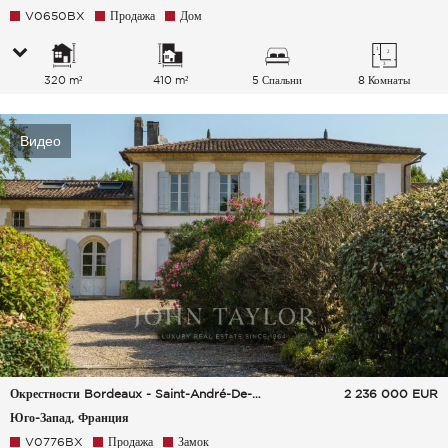
V0650BX
Продажа
Дом
320 m²
410 m²
5 Спальни
8 Комнаты
Видео
Окрестности Bordeaux - Saint-André-De-Cubzac
2 236 000
EUR
Юго-Запад, Франция
V0776BX
Продажа
Замок