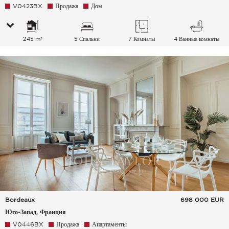
V0423BX
Продажа
Дом
245 m²
5 Спальни
7 Комнаты
4 Ванные комнаты
Bordeaux
698 000
EUR
Юго-Запад, Франция
V0446BX
Продажа
Апартаменты