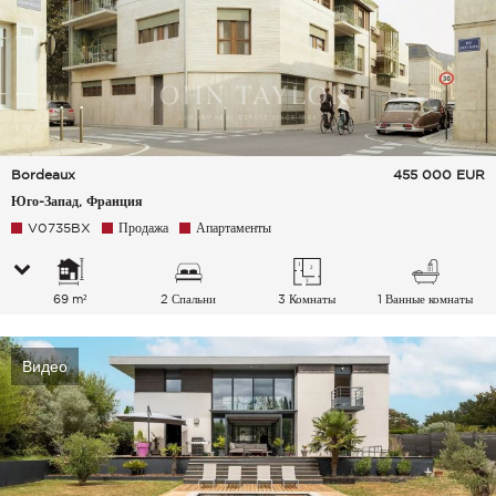
Bordeaux
455 000
EUR
Юго-Запад, Франция
V0735BX
Продажа
Апартаменты
69 m²
2 Спальни
3 Комнаты
1 Ванные комнаты
Видео