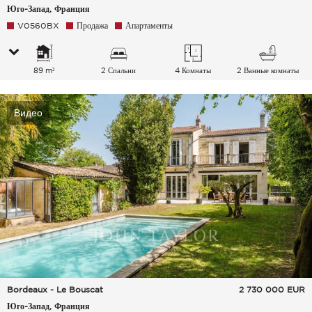
Юго-Запад, Франция
V0560BX
Продажа
Апартаменты
89 m²
2 Спальни
4 Комнаты
2 Ванные комнаты
Видео
Bordeaux - Le Bouscat
2 730 000
EUR
Юго-Запад, Франция