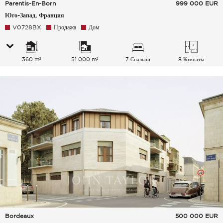
Parentis-En-Born
999 000
EUR
Юго-Запад, Франция
V0728BX
Продажа
Дом
360 m²
51 000 m²
7 Спальни
8 Комнаты
Bordeaux
500 000
EUR