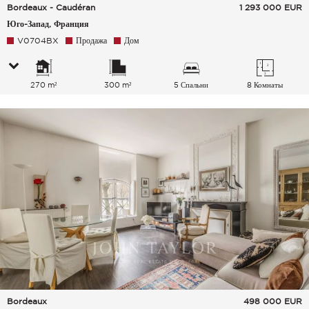
Bordeaux - Caudéran
1 293 000
EUR
Юго-Запад, Франция
V0704BX
Продажа
Дом
270 m²
300 m²
5 Спальни
8 Комнаты
Bordeaux
498 000
EUR