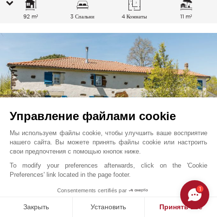
92 m²
3 Спальни
4 Комнаты
11 m²
Управление файлами cookie
Мы используем файлы cookie, чтобы улучшить ваше восприятие
нашего сайта. Вы можете принять файлы cookie или настроить
свои предпочтения с помощью кнопок ниже.
To modify your preferences afterwards, click on the 'Cookie
Pissos
560 000
EUR
Preferences' link located in the page footer.
Юго-Запад, Франция
1
Consentements certifiés par
V0651BX
Продажа
Дом
Закрыть
Установить
Принять все