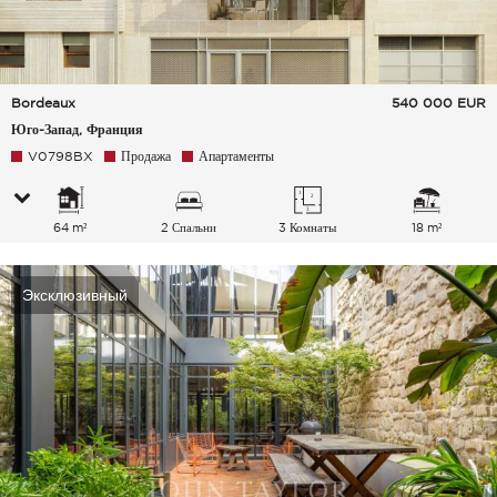
Bordeaux
540 000
EUR
Юго-Запад, Франция
V0798BX
Продажа
Апартаменты
64 m²
2 Спальни
3 Комнаты
18 m²
Эксклюзивный