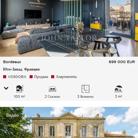
Bordeaux
699 000
EUR
Юго-Запад, Франция
V0500BX
Продажа
Апартаменты
100 m²
2 Спальни
3 Комнаты
3 m²
Видео