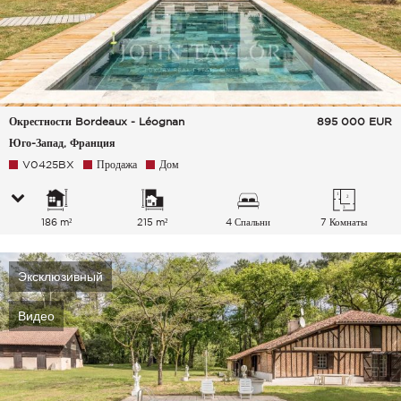
Окрестности Bordeaux - Léognan
895 000
EUR
Юго-Запад, Франция
V0425BX
Продажа
Дом
186 m²
215 m²
4 Спальни
7 Комнаты
Эксклюзивный
Видео