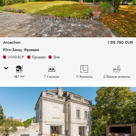
Arcachon
1 315 790
EUR
Юго-Запад, Франция
V0103CF
Продажа
Дом
187 m²
7 Спальни
11 Комнаты
2 Ванные комнаты