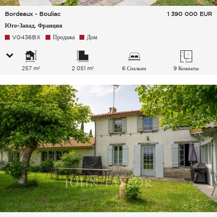
Bordeaux - Bouliac
1 390 000
EUR
Юго-Запад, Франция
V0436BX
Продажа
Дом
257 m²
2 051 m²
6 Спальни
9 Комнаты