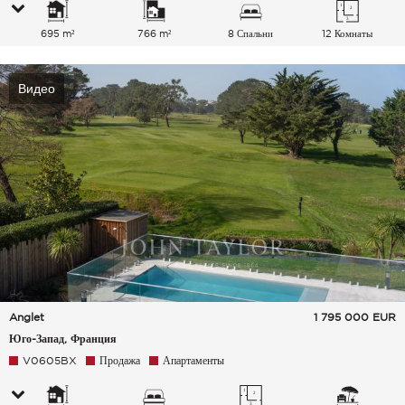
695 m²
766 m²
8 Спальни
12 Комнаты
Видео
Anglet
1 795 000
EUR
Юго-Запад, Франция
V0605BX
Продажа
Апартаменты