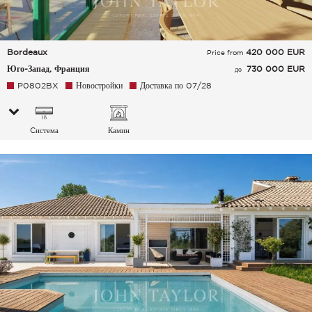
Bordeaux
420 000
EUR
Price from
Юго-Запад, Франция
730 000 EUR
до
P0802BX
Новостройки
Доставка по 07/28
Cистема
Камин
кондиционирования
воздуха