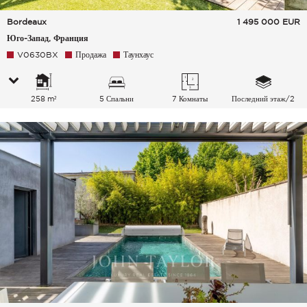
Bordeaux
1 495 000
EUR
Юго-Запад, Франция
V0630BX
Продажа
Таунхаус
258 m²
5 Спальни
7 Комнаты
Последний этаж/2