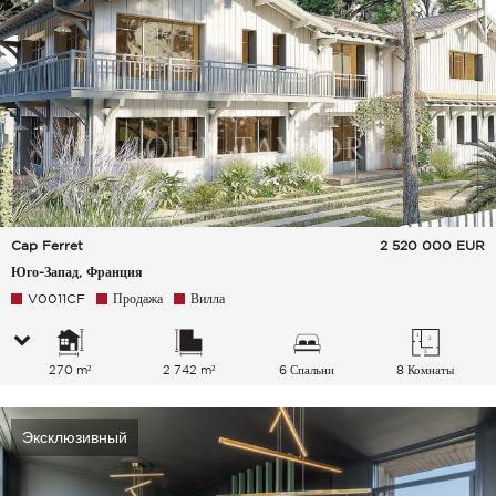
Cap Ferret
2 520 000
EUR
Юго-Запад, Франция
V0011CF
Продажа
Вилла
270 m²
2 742 m²
6 Спальни
8 Комнаты
Эксклюзивный