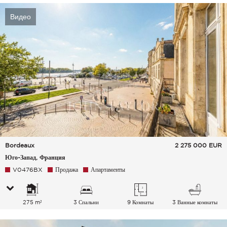
Видео
Bordeaux
2 275 000
EUR
Юго-Запад, Франция
V0476BX
Продажа
Апартаменты
275 m²
3 Спальни
9 Комнаты
3 Ванные комнаты