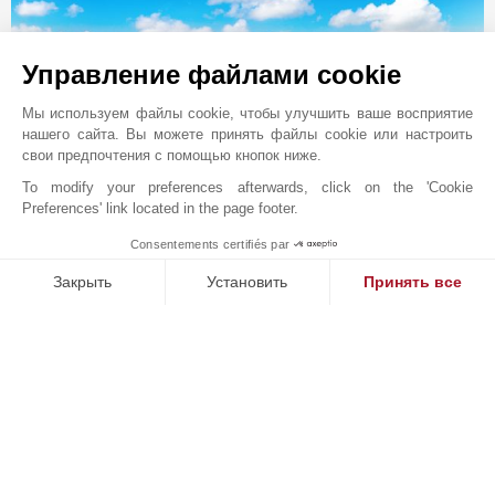
Управление файлами cookie
Мы используем файлы cookie, чтобы улучшить ваше восприятие
нашего сайта. Вы можете принять файлы cookie или настроить
свои предпочтения с помощью кнопок ниже.
To modify your preferences afterwards, click on the 'Cookie
Preferences' link located in the page footer.
Consentements certifiés par
Онлайн запрос
1
MAKE ENQUIRY
Закрыть
Установить
Принять все
+33 5 57 99 48 29
Платформа управления согласием: настройте свои параме
Axeptio consent
Расположение на карте
Наша платформа позволяет вам настраивать параметры ко
Sud Ouest Résidences
51 Cours Georges Clemenceau
33000
BORDEAUX
Gironde
,
ФРАНЦИЯ
В 1864 году сэр Джон Тейлор открыл для себя