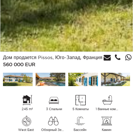
Дом продается Pissos, Юго-Запад, Франция
560 000
EUR
245 m²
3 Спальни
5 Комнаты
1 Ванные комнаты
West East
Обзорный Зеленые окрестности
Бассейн
Камин