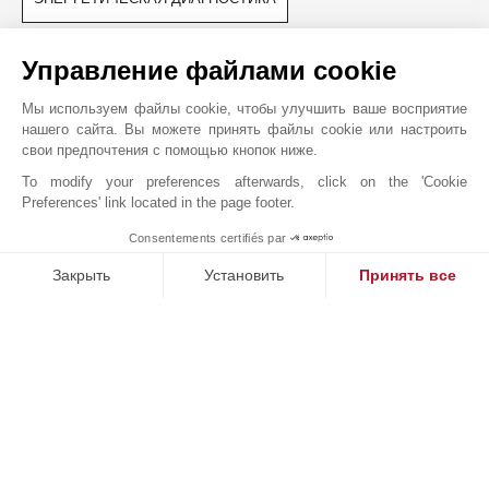
БЛИЖАЙШИЕ ОКРЕСТНОСТИ
Управление файлами cookie
Автобусная Остановка
Трамвайная Остановка
Мы используем файлы cookie, чтобы улучшить ваше восприятие
Магазины
Общественная Парковка
нашего сайта. Вы можете принять файлы cookie или настроить
Школа (начальная)
Парк
свои предпочтения с помощью кнопок ниже.
Центр Города
Школа
To modify your preferences afterwards, click on the 'Cookie
Кабинет Врача
Preferences' link located in the page footer.
Consentements certifiés par
1
MAKE ENQUIRY
Закрыть
Установить
Принять все
JOHN TAYLOR BORDEAUX
Платформа управления согласием: настройте свои параме
Axeptio consent
Наша платформа позволяет вам настраивать параметры ко