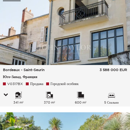
Bordeaux - Saint-Seurin
3 588 000
EUR
Юго-Запад, Франция
V0317BX
Продажа
Городской особняк
341 m²
370 m²
600 m²
5 Спальни