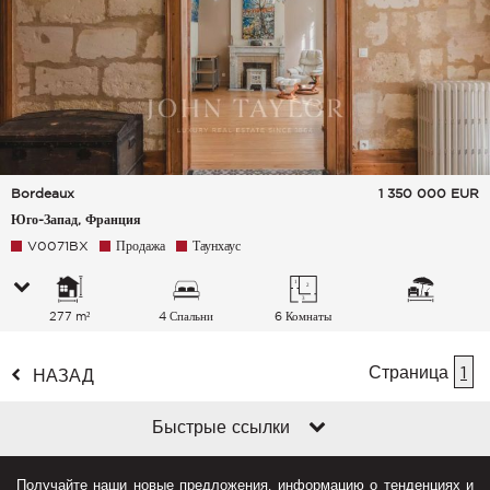
Bordeaux
1 350 000
EUR
Юго-Запад, Франция
V0071BX
Продажа
Таунхаус
277 m²
4 Спальни
6 Комнаты
Страница
1
НАЗАД
Быстрые ссылки
Получайте наши новые предложения, информацию о тенденциях и