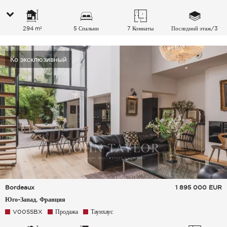
294 m²
5 Спальни
7 Комнаты
Последний этаж/3
Ко эксклюзивный
Bordeaux
1 895 000
EUR
Юго-Запад, Франция
V0055BX
Продажа
Таунхаус