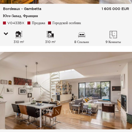
Bordeaux - Gambetta
1 605 000
EUR
Юго-Запад, Франция
V0433BX
Продажа
Городской особняк
310 m²
310 m²
8 Спальни
9 Комнаты