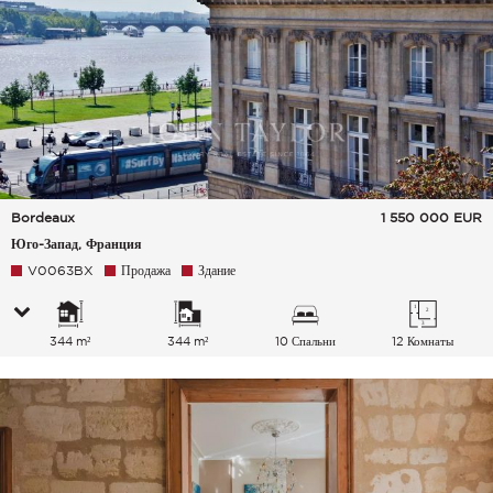
Bordeaux
1 550 000
EUR
Юго-Запад, Франция
V0063BX
Продажа
Здание
344 m²
344 m²
10 Спальни
12 Комнаты