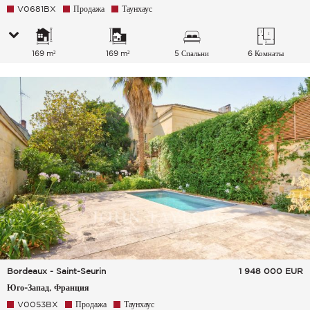
V0681BX
Продажа
Таунхаус
169 m²
169 m²
5 Спальни
6 Комнаты
Bordeaux - Saint-Seurin
1 948 000
EUR
Юго-Запад, Франция
V0053BX
Продажа
Таунхаус