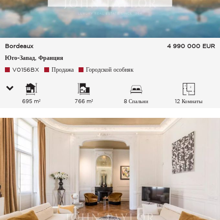
Bordeaux
4 990 000
EUR
Юго-Запад, Франция
V0156BX
Продажа
Городской особняк
695 m²
766 m²
8 Спальни
12 Комнаты