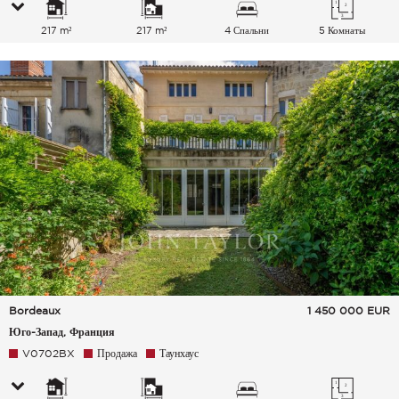
217 m²
217 m²
4 Спальни
5 Комнаты
Bordeaux
1 450 000
EUR
Юго-Запад, Франция
V0702BX
Продажа
Таунхаус