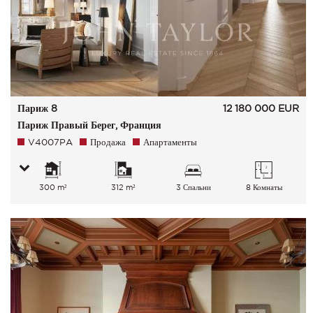
Париж 8
12 180 000
EUR
Париж Правый Берег, Франция
V4007PA
Продажа
Апартаменты
300 m²
312 m²
3 Спальни
8 Комнаты