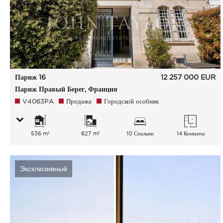
Париж 16
12 257 000
EUR
Париж Правый Берег, Франция
V4063PA
Продажа
Городской особняк
536 m²
627 m²
10 Спальни
14 Комнаты
Эксклюзивный