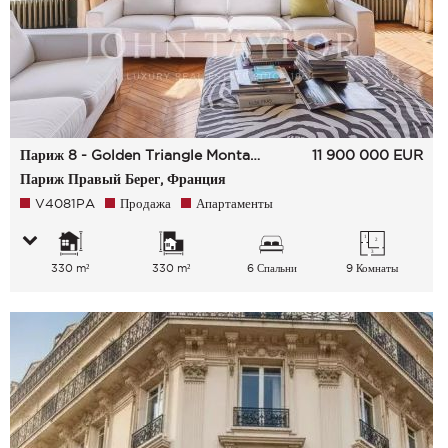
Париж 8 - Golden Triangle Montaigne Francois 1Er
11 900 000
EUR
Париж Правый Берег, Франция
V4081PA
Продажа
Апартаменты
330 m²
330 m²
6 Спальни
9 Комнаты