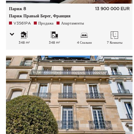
Париж 8
13 900 000
EUR
Париж Правый Берег, Франция
V3561PA
Продажа
Апартаменты
348 m²
348 m²
4 Спальни
7 Комнаты