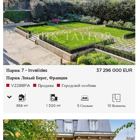
Париж 7 - Invalides
37 296 000
EUR
Париж Левый Берег, Франция
V2288PA
Продажа
Городской особняк
956 m²
1 300 m²
5 Спальни
10 Комнаты