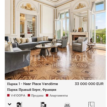
Париж 1 - Near Place Vendôme
33 000 000
EUR
Париж Правый Берег, Франция
V4100PA
Продажа
Апартаменты