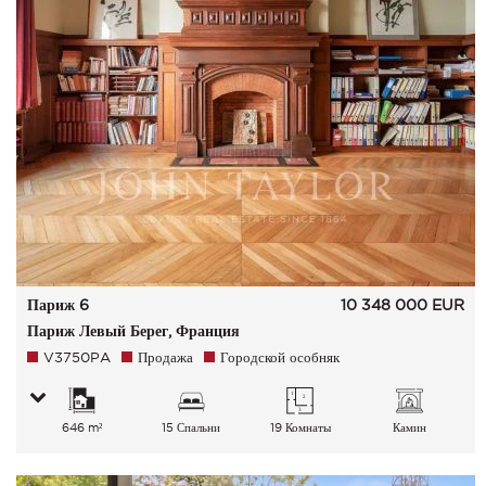
Париж 6
10 348 000
EUR
Париж Левый Берег, Франция
V3750PA
Продажа
Городской особняк
646 m²
15 Спальни
19 Комнаты
Камин