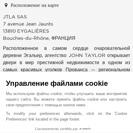
Расположение на карте
JTLA SAS
7 avenue Jean Jaurès
13810
EYGALIÈRES
Bouches-du-Rhône
,
ФРАНЦИЯ
Расположенное в самом сердце очаровательной
деревни Эгальер, агентство JOHN TAYLOR открывает
двери в мир престижной недвижимости в одном из
самых красивых уголков Прованса — региональном
природном парке Альпий.Среди вековых оливковых
Управление файлами cookie
рощ, живописных пейзажей и подлинного культурного
наследия, это уникальное место привлекает как
Мы используем файлы cookie, чтобы улучшить ваше восприятие
французских, так и иностранных клиентов, стремящихся
нашего сайта. Вы можете принять файлы cookie или настроить
к тишине, утончённости и провансальскому искусству
свои предпочтения с помощью кнопок ниже.
жизни.
To modify your preferences afterwards, click on the 'Cookie
Preferences' link located in the page footer.
Здесь вы откроете для себя тщательно сохранённое
Consentements certifiés par
1