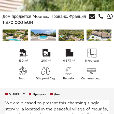
Дом продается Mouriès, Прованс, Франция
1 370 000
EUR
180 m²
200 m²
6 373 m²
8 Комнаты
South
Обзорный Сад
Бассейн
Cистема кондиционирования воздуха
V0080EY
Продажа
Дом